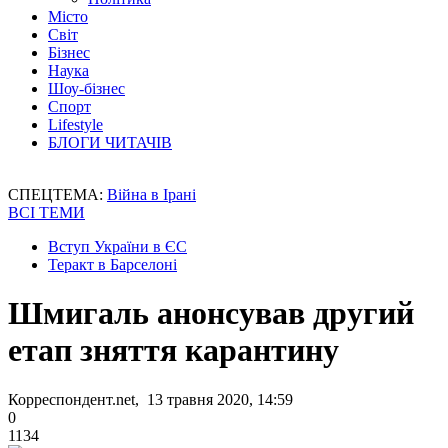
Місто
Світ
Бізнес
Наука
Шоу-бізнес
Спорт
Lifestyle
БЛОГИ ЧИТАЧІВ
СПЕЦТЕМА:
Війна в Ірані
ВСІ ТЕМИ
Вступ України в ЄС
Теракт в Барселоні
Шмигаль анонсував другий
етап зняття карантину
Корреспондент.net, 13 травня 2020, 14:59
0
1134