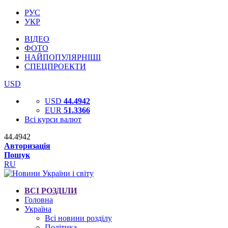
РУС
УКР
ВІДЕО
ФОТО
НАЙПОПУЛЯРНІШІ
СПЕЦПРОЕКТИ
USD
USD
44.4942
EUR
51.3366
Всі курси валют
44.4942
Авторизація
Пошук
RU
ВСІ РОЗДІЛИ
Головна
Україна
Всі новини розділу
Політика