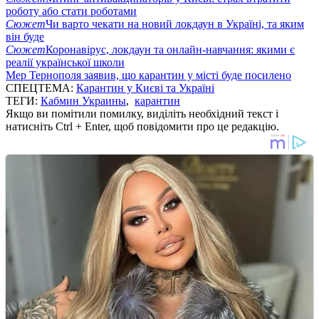
роботу або стати роботами
Сюжет
Чи варто чекати на новий локдаун в Україні, та яким
він буде
Сюжет
Коронавірус, локдаун та онлайн-навчання: якими є
реалії української школи
Мер Тернополя заявив, що карантин у місті буде посилено
СПЕЦТЕМА:
Карантин у Києві та Україні
ТЕГИ:
Кабмин Украины
,
карантин
Якщо ви помітили помилку, виділіть необхідний текст і
натисніть Ctrl + Enter, щоб повідомити про це редакцію.