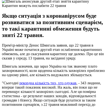
Карантин можуть послабити 22 травня
Якщо ситуація з коронавірусом буде
розвиватися за позитивним сценарієм,
то такі карантинні обмеження будуть
зняті 22 травня.
Прем'єр-міністр Денис Шмигаль заявив, що 22 травня в
Україні може початися другий етап ослаблення карантинних
обмежень, але до скасування карантину ще далеко. Про це він
сказав у середу, 13 травня, на засіданні уряду.
Шмигаль зазначив, що зараз Україна на так званому плато
захворюваності, коли щоденна кількість захворілих приблизно
на одному рівні, але кількість видужалих збільшується.
"Сьогодні
рекордна кількість тих, хто одужав
, - 343 людини,
вперше такий показник високий. На жаль, він поки що не
перевищує кількості захворілих сьогодні. Але ця помірна
статистика - це результат наших заходів, відповідальності
громадян і бізнесу. Якщо ситуація буде рухатися за таким
позитивним сценарієм, з 22 травня можливий перехід до