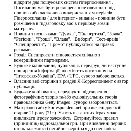
відкрите для пошукових систем гіперпосилання .
Посилання має бути розміщена в незалежності від
повного або часткового використання матеріалів.
Гіперпосилання ( для інтернет - видань) - повинна бути
розміщена в підзаголовку або в першому абзаці
матеріалу.
Новини з позначками "Думка", "Експертиза", "Заява",
"Регіони", "Гроші", "Влада", "Вибори", "Тест-драйв",
"Спецпроекти", "Промо" публікуються на правах
реклами.
Розділ Спецпроекти створюється спільно з
комерційними партнерами.
Будь яке копіювання, публікація, передрук, чи наступне
поширення інформації, що містить посилання на
"Інтерфакс-Україна", EPA / UPG, суворо забороняється.
Власник веб-сторінки в розділі Я-Корреспондент є автор
публікації.
Будь-яке копіювання, передрук та відтворення
фотографічних творів та/або аудіовізуальних творів
правовласника Getty Images - суворо забороняється.
Матеріали сайту korrespondent.net призначені для осіб
старше 21 року (21+). Участь в азартних іграх може
викликати ігрову залежність. Дотримуйтесь правил
(принципів) відповідальної гри. При виявленні перших
ознак залежності негайно зверніться до спеціаліста.