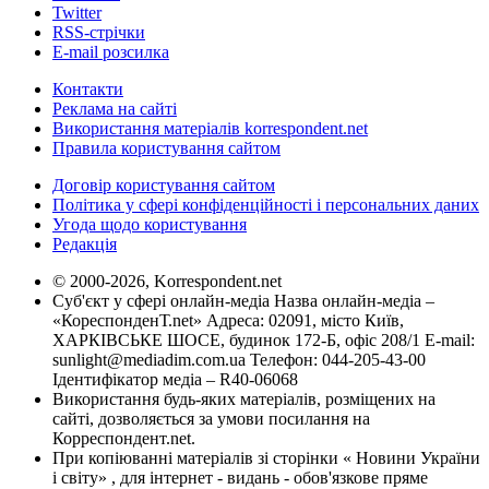
Twitter
RSS-стрічки
E-mail розсилка
Контакти
Реклама на сайті
Використання матеріалів korrespondent.net
Правила користування сайтом
Договір користування сайтом
Політика у сфері конфіденційності і персональних даних
Угода щодо користування
Редакція
© 2000-2026, Korrespondent.net
Суб'єкт у сфері онлайн-медіа Назва онлайн-медіа –
«КореспонденТ.net» Адреса: 02091, місто Київ,
ХАРКІВСЬКЕ ШОСЕ, будинок 172-Б, офіс 208/1 E-mail:
sunlight@mediadim.com.ua
Телефон: 044-205-43-00
Ідентифікатор медіа – R40-06068
Використання будь-яких матеріалів, розміщених на
сайті, дозволяється за умови посилання на
Корреспондент.net.
При копіюванні матеріалів зі сторінки « Новини України
і світу» , для інтернет - видань - обов'язкове пряме