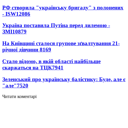
РФ створила "українську бригаду" з полонених
- ISW
12086
Україна поставила Путіна перед дилемою -
ЗМІ
10879
На Київщині сталося групове зґвалтування 21-
річної дівчини
8169
Стало відомо, в якій області найбільше
скаржаться на ТЦК
7941
Зеленський про українську балістику: Буде, але є
"але"
7520
Читати коментарі