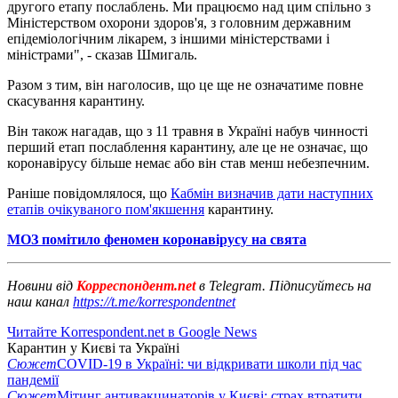
другого етапу послаблень. Ми працюємо над цим спільно з
Міністерством охорони здоров'я, з головним державним
епідеміологічним лікарем, з іншими міністерствами і
міністрами", - сказав Шмигаль.
Разом з тим, він наголосив, що це ще не означатиме повне
скасування карантину.
Він також нагадав, що з 11 травня в Україні набув чинності
перший етап послаблення карантину, але це не означає, що
коронавірусу більше немає або він став менш небезпечним.
Раніше повідомлялося, що
Кабмін визначив дати наступних
етапів очікуваного пом'якшення
карантину.
МОЗ помітило феномен коронавірусу на свята
Новини від
Корреспондент.net
в Telegram. Підписуйтесь на
наш канал
https://t.me/korrespondentnet
Читайте Korrespondent.net в Google News
Карантин у Києві та Україні
Сюжет
COVID-19 в Україні: чи відкривати школи під час
пандемії
Сюжет
Мітинг антивакцинаторів у Києві: страх втратити