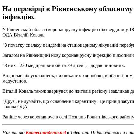
На перевірці в Рівненському обласному
інфекцію.
У Рівненській області коронавірусну інфекцію підтвердили у 18 ос
ОДА Віталій Коваль.
"З початку спалаху пандемії на стаціонарному лікуванні перебу
Загалом на Рівненщині нову коронавірусну інфекцію підхопили
"З них - 230 медпрацівників та 79 дітей", - додав чиновник.
Водночас від ускладнень, викликаних хворобою, в області помер
медустанов.
Віталій Коваль також звернувся до жителів регіону і закликав д
"Друзі, не думайте, що ослаблення карантину - це привід забути
голова ОДА.
Раніше через коронавірус в селі Познань Рокитнівського район
Новини від
Корреспондент.net
в Telegram. Підписуйтесь на на