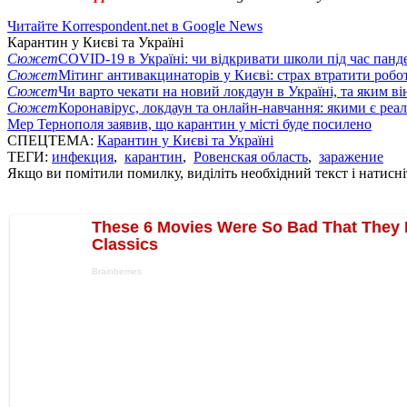
Читайте Korrespondent.net в Google News
Карантин у Києві та Україні
Сюжет
COVID-19 в Україні: чи відкривати школи під час панде
Сюжет
Мітинг антивакцинаторів у Києві: страх втратити робо
Сюжет
Чи варто чекати на новий локдаун в Україні, та яким ві
Сюжет
Коронавірус, локдаун та онлайн-навчання: якими є реал
Мер Тернополя заявив, що карантин у місті буде посилено
СПЕЦТЕМА:
Карантин у Києві та Україні
ТЕГИ:
инфекция
,
карантин
,
Ровенская область
,
заражение
Якщо ви помітили помилку, виділіть необхідний текст і натисніт