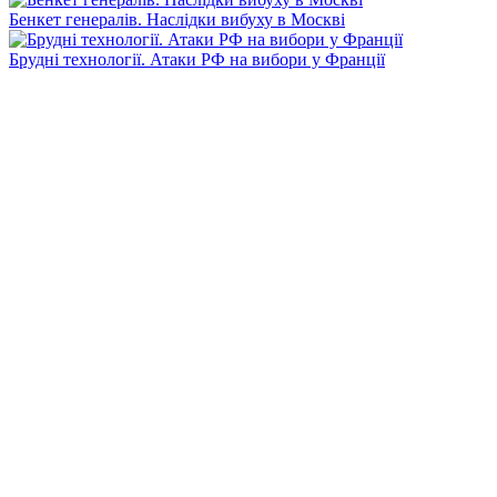
Бенкет генералів. Наслідки вибуху в Москві
Брудні технології. Атаки РФ на вибори у Франції