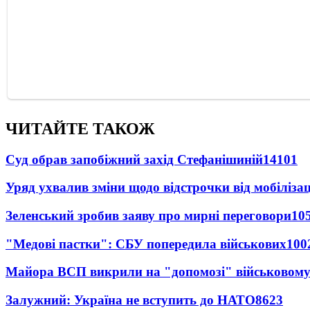
ЧИТАЙТЕ ТАКОЖ
Суд обрав запобіжний захід Стефанішиній
14101
Уряд ухвалив зміни щодо відстрочки від мобілізац
Зеленський зробив заяву про мирні переговори
10
"Медові пастки": СБУ попередила військових
100
Майора ВСП викрили на "допомозі" військовому
Залужний: Україна не вступить до НАТО
8623