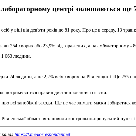
 лабораторному центрі залишаються ще 7
іб у віці від дев'яти років до 81 року. Про це в середу, 13 травн
вали 254 хворих або 23,9% від заражених, а на амбулаторному - 80
 1 063 людини.
ли 24 людини, а це 2,2% всіх хворих на Рівненщині. Ще 255 паці
алі дотримуватися правил дистанціювання і гігієни.
 про всі запобіжні заходи. Ще не час знімати маски і збиратися к
у Рівненської області встановили контрольно-пропускний пункт 
ш канал
https://t.me/korrespondentnet