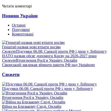
Читати коментарі
Новини України
Останні
Популярні
Коментовані
Генштаб назвав нові втрати росіян
Сюжет
Підсумки 06.08: Санкції проти РФ і дрон у Лейпцигу
НАТО назвав обсяг допомоги Києву на 2026-2027 роки
Сюжет
Вторгнення Росії в Україну. Онлайн
Сікорський закликав збивати ракети РФ над Україною
Сюжети
Підсумки 06.08: Санкції проти РФ і дрон у Лейпцигу
Вторгнення Росії в Україну. Онлайн
Війна на Близькому Сході. Онлайн