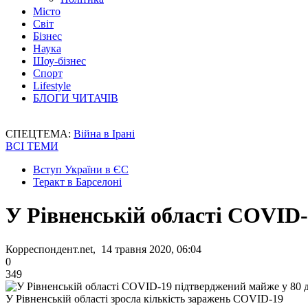
Місто
Світ
Бізнес
Наука
Шоу-бізнес
Спорт
Lifestyle
БЛОГИ ЧИТАЧІВ
СПЕЦТЕМА:
Війна в Ірані
ВСІ ТЕМИ
Вступ України в ЄС
Теракт в Барселоні
У Рівненській області COVID-
Корреспондент.net, 14 травня 2020, 06:04
0
349
У Рівненській області зросла кількість заражень COVID-19