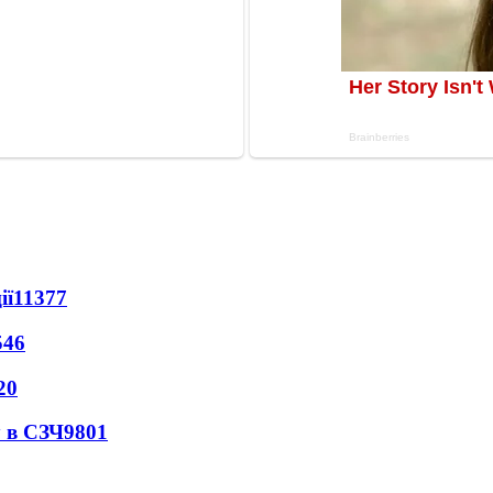
ії
11377
546
20
 в СЗЧ
9801