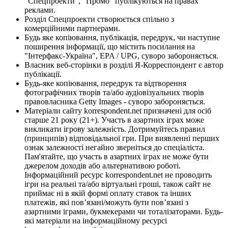
"Спецпроекти", "Промо" публікуються на правах
реклами.
Розділ Спецпроекти створюється спільно з
комерційними партнерами.
Будь яке копіювання, публікація, передрук, чи наступне
поширення інформації, що містить посилання на
"Інтерфакс-Україна", EPA / UPG, суворо забороняється.
Власник веб-сторінки в розділі Я-Корреспондент є автор
публікації.
Будь-яке копіювання, передрук та відтворення
фотографічних творів та/або аудіовізуальних творів
правовласника Getty Images - суворо забороняється.
Матеріали сайту korrespondent.net призначені для осіб
старше 21 року (21+). Участь в азартних іграх може
викликати ігрову залежність. Дотримуйтесь правил
(принципів) відповідальної гри. При виявленні перших
ознак залежності негайно зверніться до спеціаліста.
Пам'ятайте, що участь в азартних іграх не може бути
джерелом доходів або альтернативою роботі.
Інформаційний ресурс korrespondent.net не проводить
ігри на реальні та/або віртуальні гроші, також сайт не
приймає ні в якій формі оплату ставок та інших
платежів, які пов’язані/можуть бути пов’язані з
азартними іграми, букмекерами чи тоталізаторами. Будь-
які матеріали на інформаційному ресурсі