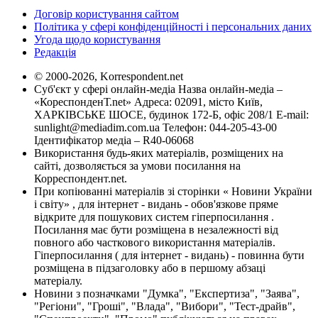
Договір користування сайтом
Політика у сфері конфіденційності і персональних даних
Угода щодо користування
Редакція
© 2000-2026, Korrespondent.net
Суб'єкт у сфері онлайн-медіа Назва онлайн-медіа –
«КореспонденТ.net» Адреса: 02091, місто Київ,
ХАРКІВСЬКЕ ШОСЕ, будинок 172-Б, офіс 208/1 E-mail:
sunlight@mediadim.com.ua
Телефон: 044-205-43-00
Ідентифікатор медіа – R40-06068
Використання будь-яких матеріалів, розміщених на
сайті, дозволяється за умови посилання на
Корреспондент.net.
При копіюванні матеріалів зі сторінки « Новини України
і світу» , для інтернет - видань - обов'язкове пряме
відкрите для пошукових систем гіперпосилання .
Посилання має бути розміщена в незалежності від
повного або часткового використання матеріалів.
Гіперпосилання ( для інтернет - видань) - повинна бути
розміщена в підзаголовку або в першому абзаці
матеріалу.
Новини з позначками "Думка", "Експертиза", "Заява",
"Регіони", "Гроші", "Влада", "Вибори", "Тест-драйв",