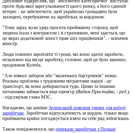
Дипломат підкреслив, що "абсолютно категорично" виступає
проти будь-якої зарегульованості цього ринку, а його єдиний
інтерес - це забезпечити, щоб українські громадяни були
захищені, перебуваючи на заробітках за кордоном.
"Тому зараз, коли уряд просить приймаючу сторону, щоб
людина їхала з контрактом і зі страховкою, мені здається, що
це якраз додатковий захист прав цих працівників", - зазначив
міністр.
Люди повинні заробляти ті гроші, які вони здатні заробити,
незалежно від місця заробітку, головне, щоб це було законно,
продовжив Кулеба.
"Але ніяких заборон або "маленьких бар'єрчиків" немає.
Реальна проблема з трудовими мігрантами наразі - це
транспорт, як вони добираються туди. Цими та іншими
питаннями займається віце-прем'єр (
Вадим Пристайко, - ред.
),
- підсумував глава МЗС.
Нагадаємо, що раніше
Зеленський пояснив умови для виїзду
заробітчан
. Заробітчан відпускатимуть за кордон, тільки якщо
приймаюча країна погоджується взяти на себе ряд зобов'язань.
Також повідомлялося, що
перекази заробітчан з Польщі