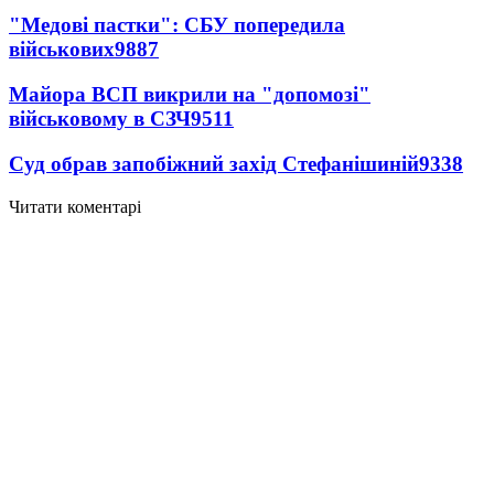
"Медові пастки": СБУ попередила
військових
9887
Майора ВСП викрили на "допомозі"
військовому в СЗЧ
9511
Суд обрав запобіжний захід Стефанішиній
9338
Читати коментарі