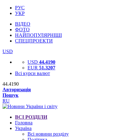
РУС
УКР
ВІДЕО
ФОТО
НАЙПОПУЛЯРНІШІ
СПЕЦПРОЕКТИ
USD
USD
44.4190
EUR
51.3207
Всі курси валют
44.4190
Авторизація
Пошук
RU
ВСІ РОЗДІЛИ
Головна
Україна
Всі новини розділу
Політика