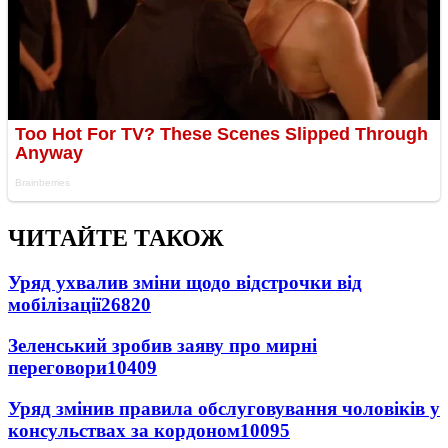
ЧИТАЙТЕ ТАКОЖ
Уряд ухвалив зміни щодо відстрочки від
мобілізації
26820
Зеленський зробив заяву про мирні
переговори
10409
Уряд змінив правила обслуговування чоловіків у
консульствах за кордоном
10095