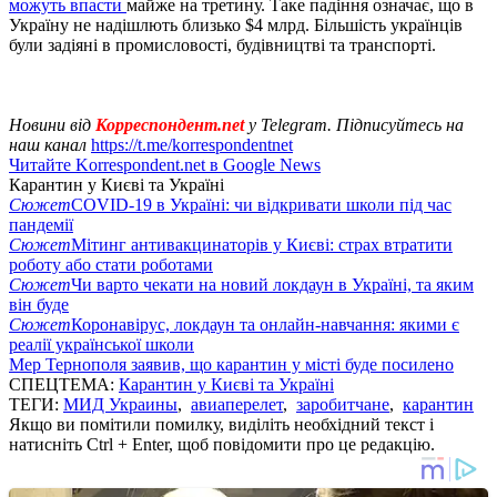
можуть впасти
майже на третину. Таке падіння означає, що в
Україну не надішлють близько $4 млрд. Більшість українців
були задіяні в промисловості, будівництві та транспорті.
Новини від
Корреспондент.net
у Telegram. Підписуйтесь на
наш канал
https://t.me/korrespondentnet
Читайте Korrespondent.net в Google News
Карантин у Києві та Україні
Сюжет
COVID-19 в Україні: чи відкривати школи під час
пандемії
Сюжет
Мітинг антивакцинаторів у Києві: страх втратити
роботу або стати роботами
Сюжет
Чи варто чекати на новий локдаун в Україні, та яким
він буде
Сюжет
Коронавірус, локдаун та онлайн-навчання: якими є
реалії української школи
Мер Тернополя заявив, що карантин у місті буде посилено
СПЕЦТЕМА:
Карантин у Києві та Україні
ТЕГИ:
МИД Украины
,
авиаперелет
,
заробитчане
,
карантин
Якщо ви помітили помилку, виділіть необхідний текст і
натисніть Ctrl + Enter, щоб повідомити про це редакцію.