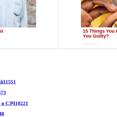
ії
11551
673
 в СЗЧ
10221
48