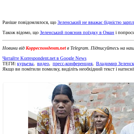
Раніше повідомлялося, що
Зеленський не вважає бідністю зарпл
Також відомо, що
Зеленський пояснив поїздку в Оман
і попроси
Новини від
Корреспондент.net
в Telegram. Підписуйтесь на на
Читайте Korrespondent.net в Google News
ТЕГИ:
курьезы
,
видео
,
пресс-конференция
,
Владимир Зеленс
Якщо ви помітили помилку, виділіть необхідний текст і натисніт