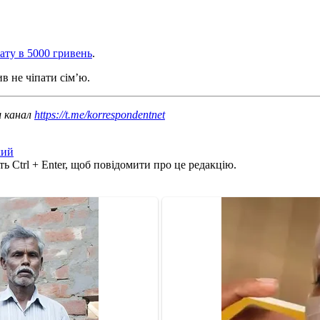
ату в 5000 гривень
.
в не чіпати сім’ю.
ш канал
https://t.me/korrespondentnet
кий
ь Ctrl + Enter, щоб повідомити про це редакцію.