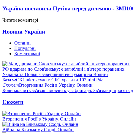
Україна поставила Путіна перед дилемою - ЗМІ
10
Читати коментарі
Новини України
Останні
Популярні
Коментовані
РФ вдарила по Слов'янську: є загиблий і п'ятеро поранених
Україна та Польща завершили ексгумації на Волині
База ФСБ і шість суден: СБС уразили 102 цілі РФ
Сюжет
Вторгнення Росії в Україну. Онлайн
Коли мовчить зв'язок - мовчить уся бригада. Зв'язківці просять
Сюжети
Вторгнення Росії в Україну. Онлайн
Війна на Близькому Сході. Онлайн