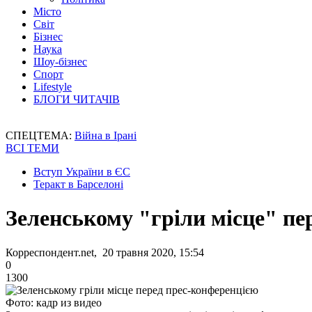
Місто
Світ
Бізнес
Наука
Шоу-бізнес
Спорт
Lifestyle
БЛОГИ ЧИТАЧІВ
СПЕЦТЕМА:
Війна в Ірані
ВСІ ТЕМИ
Вступ України в ЄС
Теракт в Барселоні
Зеленському "гріли місце" пе
Корреспондент.net, 20 травня 2020, 15:54
0
1300
Фото: кадр из видео