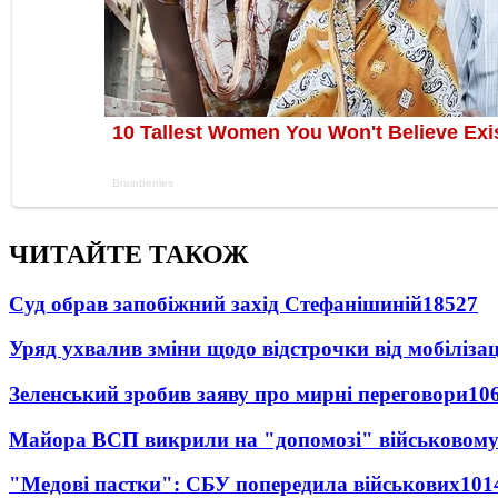
ЧИТАЙТЕ ТАКОЖ
Суд обрав запобіжний захід Стефанішиній
18527
Уряд ухвалив зміни щодо відстрочки від мобілізац
Зеленський зробив заяву про мирні переговори
10
Майора ВСП викрили на "допомозі" військовому
"Медові пастки": СБУ попередила військових
101