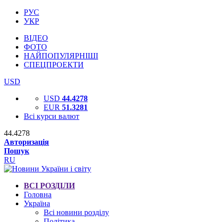
РУС
УКР
ВІДЕО
ФОТО
НАЙПОПУЛЯРНІШІ
СПЕЦПРОЕКТИ
USD
USD
44.4278
EUR
51.3281
Всі курси валют
44.4278
Авторизація
Пошук
RU
ВСІ РОЗДІЛИ
Головна
Україна
Всі новини розділу
Політика