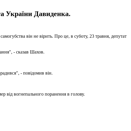
ата України Давиденка.
амогубства він не вірить. Про це, в суботу, 23 травня, депутат
ння", - сказав Шахов.
радився", - повідомив він.
мер від вогнепального поранення в голову.