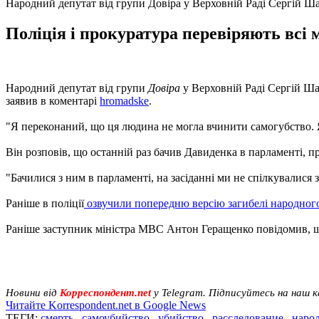
Народний депутат від групи Довіра у Верховній Раді Сергій Ш
Поліція і прокуратура перевіряють всі 
Народний депутат від групи
Довіра
у Верховній Раді Сергій Шах
заявив в коментарі
hromadske
.
"Я переконаний, що ця людина не могла вчинити самогубство. Я
Він розповів, що останній раз бачив Давиденка в парламенті, п
"Бачилися з ним в парламенті, на засіданні ми не спілкувалися 
Раніше в поліції
озвучили попередню версію загибелі народног
Раніше заступник міністра МВС Антон Геращенко повідомив,
Новини від
Корреспондент.net
у Telegram. Підписуйтесь на наш 
Читайте Korrespondent.net в Google News
ТЕГИ:
смерть
,
самоубийство
,
убийство
,
расследование
,
наро