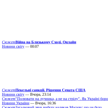
Сюжет
Війна на Близькому Сході. Онлайн
Новини світу
— 00:07
Сюжет
Пекельні санкції. Рішення Сената США
Новини світу
— Вчора, 23:14
Сюжет
"Полювати на лучника, а не на стрілу". Як Україні бор
Новини України
— Вчора, 16:36
Сюжет
Загадковий звук вибуху налякав Москву: що це було