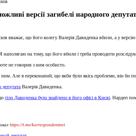
ахов
можливі версії загибелі народного депут
ов вважає, що його колегу Валерія Давиденка вбили, а у версію с
 наполягаю на тому, що його вбили і треба проводити розслідува
роте не говорив з ним особисто.
з ним. Але я переконаний, що якби були якісь проблеми, він би по
о депутата
Валерія Давиденка.
 що
тіло Давиденка було знайдено в його офісі в Києві
. Нардеп по
канал
https://t.me/korrespondentnet
дный депутат