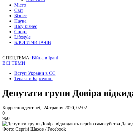
Місто
Світ
Бізнес
Наука
Шоу-бізнес
Спорт
Lifestyle
БЛОГИ ЧИТАЧІВ
СПЕЦТЕМА:
Війна в Ірані
ВСІ ТЕМИ
Вступ України в ЄС
Теракт в Барселоні
Депутати групи Довіра відки
Корреспондент.net, 24 травня 2020, 02:02
0
960
Фото: Сергій Шахов / Facebook