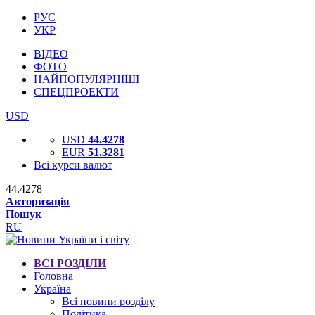
РУС
УКР
ВІДЕО
ФОТО
НАЙПОПУЛЯРНІШІ
СПЕЦПРОЕКТИ
USD
USD
44.4278
EUR
51.3281
Всі курси валют
44.4278
Авторизація
Пошук
RU
ВСІ РОЗДІЛИ
Головна
Україна
Всі новини розділу
Політика