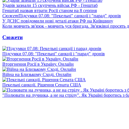
Ударів зазнали 15 скупчень військ РФ - Генштаб
Генштаб назвав втрати Росії станом на 8 серпня
Сюжет
Підсумки 07.08: "Пекельні" санкції і "парад" дронів
У ДСНС повідомили нові деталі атаки РФ на Київщину
Коли мовчить зв'язок - мовчить уся бригада. Зв'язківці просять
Сюжети
Підсумки 07.08: "Пекельні" санкції і "парад" дронів
Вторгнення Росії в Україну. Онлайн
Війна на Близькому Сході. Онлайн
Пекельні санкції. Рішення Сената США
"Полювати на лучника, а не на стрілу". Як Україні боротись з 