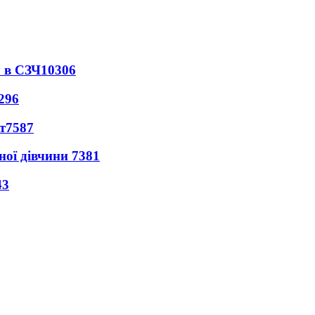
 в СЗЧ
10306
296
т
7587
ної дівчини
7381
43