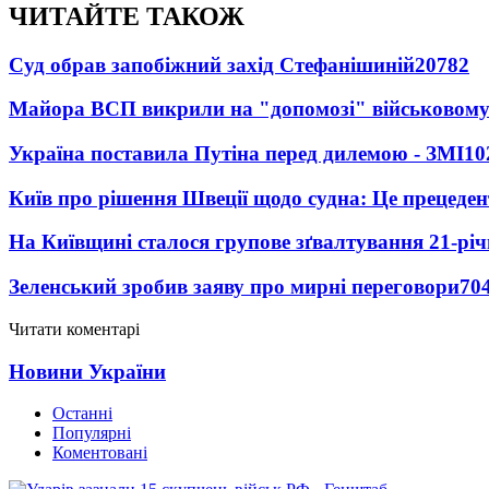
ЧИТАЙТЕ ТАКОЖ
Суд обрав запобіжний захід Стефанішиній
20782
Майора ВСП викрили на "допомозі" військовому
Україна поставила Путіна перед дилемою - ЗМІ
10
Київ про рішення Швеції щодо судна: Це прецеден
На Київщині сталося групове зґвалтування 21-річ
Зеленський зробив заяву про мирні переговори
70
Читати коментарі
Новини України
Останні
Популярні
Коментовані