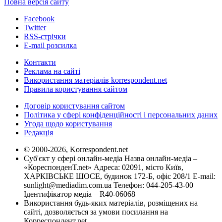
Повна версія сайту
Facebook
Twitter
RSS-стрічки
E-mail розсилка
Контакти
Реклама на сайті
Використання матеріалів korrespondent.net
Правила користування сайтом
Договір користування сайтом
Політика у сфері конфіденційності і персональних даних
Угода щодо користування
Редакція
© 2000-2026, Korrespondent.net
Суб'єкт у сфері онлайн-медіа Назва онлайн-медіа –
«КореспонденТ.net» Адреса: 02091, місто Київ,
ХАРКІВСЬКЕ ШОСЕ, будинок 172-Б, офіс 208/1 E-mail:
sunlight@mediadim.com.ua
Телефон: 044-205-43-00
Ідентифікатор медіа – R40-06068
Використання будь-яких матеріалів, розміщених на
сайті, дозволяється за умови посилання на
Корреспондент.net.