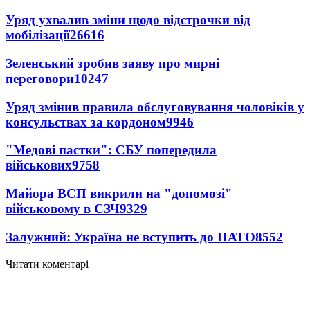
Уряд ухвалив зміни щодо відстрочки від
мобілізації
26616
Зеленський зробив заяву про мирні
переговори
10247
Уряд змінив правила обслуговування чоловіків у
консульствах за кордоном
9946
"Медові пастки": СБУ попередила
військових
9758
Майора ВСП викрили на "допомозі"
військовому в СЗЧ
9329
Залужний: Україна не вступить до НАТО
8552
Читати коментарі