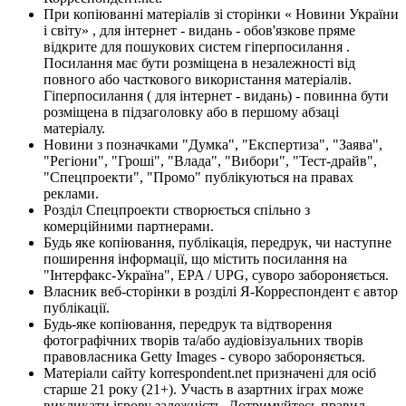
При копіюванні матеріалів зі сторінки « Новини України
і світу» , для інтернет - видань - обов'язкове пряме
відкрите для пошукових систем гіперпосилання .
Посилання має бути розміщена в незалежності від
повного або часткового використання матеріалів.
Гіперпосилання ( для інтернет - видань) - повинна бути
розміщена в підзаголовку або в першому абзаці
матеріалу.
Новини з позначками "Думка", "Експертиза", "Заява",
"Регіони", "Гроші", "Влада", "Вибори", "Тест-драйв",
"Спецпроекти", "Промо" публікуються на правах
реклами.
Розділ Спецпроекти створюється спільно з
комерційними партнерами.
Будь яке копіювання, публікація, передрук, чи наступне
поширення інформації, що містить посилання на
"Інтерфакс-Україна", EPA / UPG, суворо забороняється.
Власник веб-сторінки в розділі Я-Корреспондент є автор
публікації.
Будь-яке копіювання, передрук та відтворення
фотографічних творів та/або аудіовізуальних творів
правовласника Getty Images - суворо забороняється.
Матеріали сайту korrespondent.net призначені для осіб
старше 21 року (21+). Участь в азартних іграх може
викликати ігрову залежність. Дотримуйтесь правил