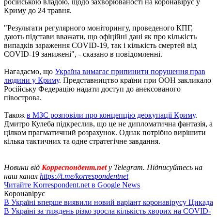
російською владою, щодо захворюваності на коронавірус у
Криму до 24 травня.
"Результати регулярного моніторингу, проведеного КПГ,
дають підстави вважати, що офіційні дані як про кількість
випадків зараження COVID-19, так і кількість смертей від
COVID-19 занижені", - сказано в повідомленні.
Нагадаємо, що
Україна вимагає припинити порушення прав
людини у Криму
. Представництво країни при ООН закликало
Російську Федерацію надати доступ до анексованого
півострова.
Також
в МЗС розповіли про концепцію деокупації Криму
.
Дмитро Кулеба підкреслив, що це не дипломатична фантазія, а
цілком прагматичний розрахунок. Однак потрібно вирішити
кілька тактичних та одне стратегічне завдання.
Новини від
Корреспондент.net
у Telegram. Підписуйтесь на
наш канал
https://t.me/korrespondentnet
Читайте Korrespondent.net в Google News
Коронавірус
В Україні вперше виявили новий варіант коронавірусу Цикада
В Україні за тиждень різко зросла кількість хворих на COVID-