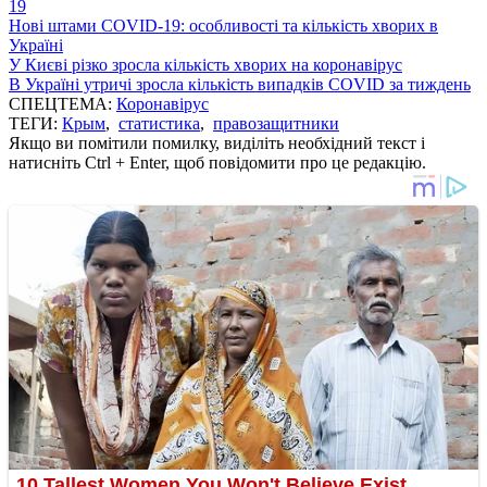
19
Нові штами COVID-19: особливості та кількість хворих в
Україні
У Києві різко зросла кількість хворих на коронавірус
В Україні утричі зросла кількість випадків COVID за тиждень
СПЕЦТЕМА:
Коронавірус
ТЕГИ:
Крым
,
статистика
,
правозащитники
Якщо ви помітили помилку, виділіть необхідний текст і
натисніть Ctrl + Enter, щоб повідомити про це редакцію.