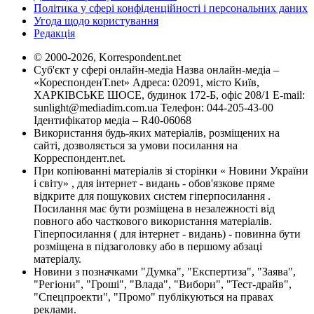
Політика у сфері конфіденційності і персональних даних
Угода щодо користування
Редакція
© 2000-2026, Korrespondent.net
Суб'єкт у сфері онлайн-медіа Назва онлайн-медіа –
«КореспонденТ.net» Адреса: 02091, місто Київ,
ХАРКІВСЬКЕ ШОСЕ, будинок 172-Б, офіс 208/1 E-mail:
sunlight@mediadim.com.ua
Телефон: 044-205-43-00
Ідентифікатор медіа – R40-06068
Використання будь-яких матеріалів, розміщених на
сайті, дозволяється за умови посилання на
Корреспондент.net.
При копіюванні матеріалів зі сторінки « Новини України
і світу» , для інтернет - видань - обов'язкове пряме
відкрите для пошукових систем гіперпосилання .
Посилання має бути розміщена в незалежності від
повного або часткового використання матеріалів.
Гіперпосилання ( для інтернет - видань) - повинна бути
розміщена в підзаголовку або в першому абзаці
матеріалу.
Новини з позначками "Думка", "Експертиза", "Заява",
"Регіони", "Гроші", "Влада", "Вибори", "Тест-драйв",
"Спецпроекти", "Промо" публікуються на правах
реклами.