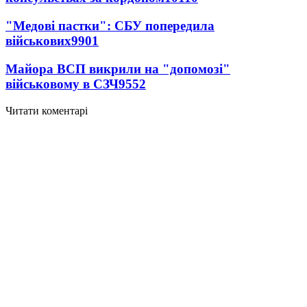
"Медові пастки": СБУ попередила
військових
9901
Майора ВСП викрили на "допомозі"
військовому в СЗЧ
9552
Читати коментарі