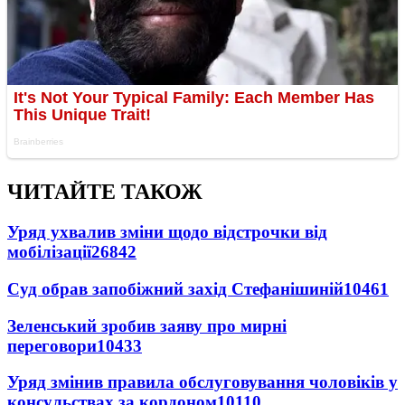
ЧИТАЙТЕ ТАКОЖ
Уряд ухвалив зміни щодо відстрочки від
мобілізації
26842
Суд обрав запобіжний захід Стефанішиній
10461
Зеленський зробив заяву про мирні
переговори
10433
Уряд змінив правила обслуговування чоловіків у
консульствах за кордоном
10110