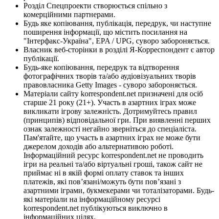
Розділ Спецпроекти створюється спільно з
комерційними партнерами.
Будь яке копіювання, публікація, передрук, чи наступне
поширення інформації, що містить посилання на
"Інтерфакс-Україна", EPA / UPG, суворо забороняється.
Власник веб-сторінки в розділі Я-Корреспондент є автор
публікації.
Будь-яке копіювання, передрук та відтворення
фотографічних творів та/або аудіовізуальних творів
правовласника Getty Images - суворо забороняється.
Матеріали сайту korrespondent.net призначені для осіб
старше 21 року (21+). Участь в азартних іграх може
викликати ігрову залежність. Дотримуйтесь правил
(принципів) відповідальної гри. При виявленні перших
ознак залежності негайно зверніться до спеціаліста.
Пам'ятайте, що участь в азартних іграх не може бути
джерелом доходів або альтернативою роботі.
Інформаційний ресурс korrespondent.net не проводить
ігри на реальні та/або віртуальні гроші, також сайт не
приймає ні в якій формі оплату ставок та інших
платежів, які пов’язані/можуть бути пов’язані з
азартними іграми, букмекерами чи тоталізаторами. Будь-
які матеріали на інформаційному ресурсі
korrespondent.net публікуються виключно в
інформаційних цілях.