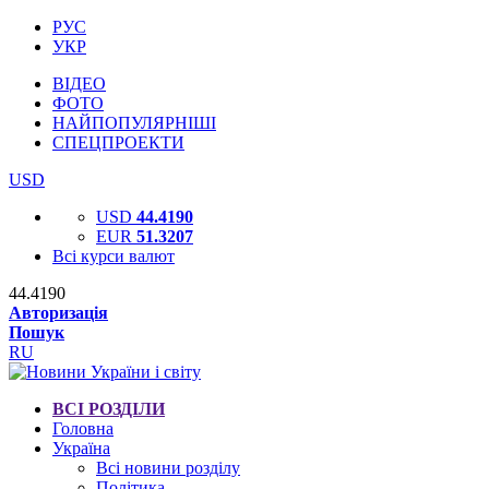
РУС
УКР
ВІДЕО
ФОТО
НАЙПОПУЛЯРНІШІ
СПЕЦПРОЕКТИ
USD
USD
44.4190
EUR
51.3207
Всі курси валют
44.4190
Авторизація
Пошук
RU
ВСІ РОЗДІЛИ
Головна
Україна
Всі новини розділу
Політика