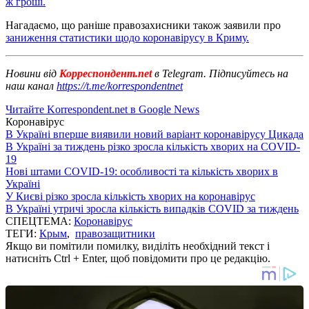
ж гроші.
Нагадаємо, що раніше правозахисники також заявили про
заниження статистики щодо коронавірусу в Криму.
Новини від
Корреспондент.net
в Telegram. Підписуйтесь на
наш канал
https://t.me/korrespondentnet
Читайте Korrespondent.net в Google News
Коронавірус
В Україні вперше виявили новий варіант коронавірусу Цикада
В Україні за тиждень різко зросла кількість хворих на COVID-
19
Нові штами COVID-19: особливості та кількість хворих в
Україні
У Києві різко зросла кількість хворих на коронавірус
В Україні утричі зросла кількість випадків COVID за тиждень
СПЕЦТЕМА:
Коронавірус
ТЕГИ:
Крым
,
правозащитники
Якщо ви помітили помилку, виділіть необхідний текст і
натисніть Ctrl + Enter, щоб повідомити про це редакцію.