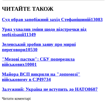
ЧИТАЙТЕ ТАКОЖ
Суд обрав запобіжний захід Стефанішиній
13083
Уряд ухвалив зміни щодо відстрочки від
мобілізації
11349
Зеленський зробив заяву про мирні
переговори
10530
"Медові пастки": СБУ попередила
військових
10001
Майора ВСП викрили на "допомозі"
військовому в СЗЧ
9734
Залужний: Україна не вступить до НАТО
8607
Читати коментарі