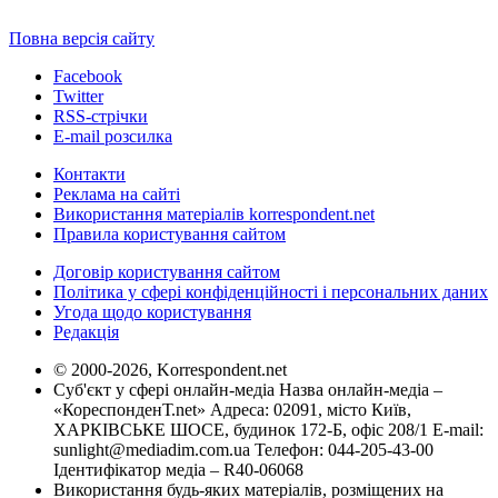
Повна версія сайту
Facebook
Twitter
RSS-стрічки
E-mail розсилка
Контакти
Реклама на сайті
Використання матеріалів korrespondent.net
Правила користування сайтом
Договір користування сайтом
Політика у сфері конфіденційності і персональних даних
Угода щодо користування
Редакція
© 2000-2026, Korrespondent.net
Суб'єкт у сфері онлайн-медіа Назва онлайн-медіа –
«КореспонденТ.net» Адреса: 02091, місто Київ,
ХАРКІВСЬКЕ ШОСЕ, будинок 172-Б, офіс 208/1 E-mail:
sunlight@mediadim.com.ua
Телефон: 044-205-43-00
Ідентифікатор медіа – R40-06068
Використання будь-яких матеріалів, розміщених на