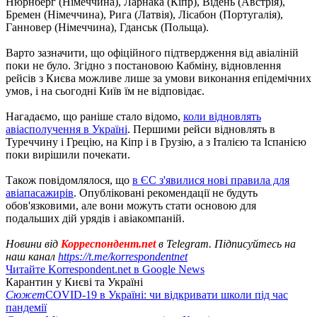
Нюрнберг (Німеччина), Ларнака (Кіпр), Відень (Австрія),
Бремен (Німеччина), Рига (Латвія), Лісабон (Португалія),
Ганновер (Німеччина), Гданськ (Польща).
Варто зазначити, що офіційного підтвердження від авіаліній
поки не було. Згідно з постановою Кабміну, відновлення
рейсів з Києва можливе лише за умови виконання епідемічних
умов, і на сьогодні Київ їм не відповідає.
Нагадаємо, що раніше стало відомо,
коли відновлять
авіасполучення в Україні
. Першими рейси відновлять в
Туреччину і Грецію, на Кіпр і в Грузію, а з Італією та Іспанією
поки вирішили почекати.
Також повідомлялося, що
в ЄС з'явилися нові правила для
авіапасажирів
. Опубліковані рекомендації не будуть
обов'язковими, але вони можуть стати основою для
подальших дій урядів і авіакомпаній.
Новини від
Корреспондент.net
в Telegram. Підписуйтесь на
наш канал
https://t.me/korrespondentnet
Читайте Korrespondent.net в Google News
Карантин у Києві та Україні
Сюжет
COVID-19 в Україні: чи відкривати школи під час
пандемії