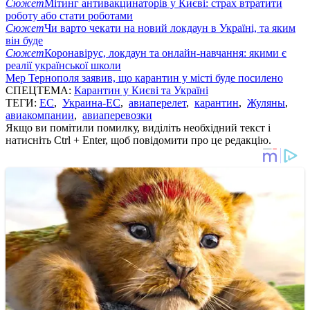
Сюжет
Мітинг антивакцинаторів у Києві: страх втратити
роботу або стати роботами
Сюжет
Чи варто чекати на новий локдаун в Україні, та яким
він буде
Сюжет
Коронавірус, локдаун та онлайн-навчання: якими є
реалії української школи
Мер Тернополя заявив, що карантин у місті буде посилено
СПЕЦТЕМА:
Карантин у Києві та Україні
ТЕГИ:
ЕС
,
Украина-ЕС
,
авиаперелет
,
карантин
,
Жуляны
,
авиакомпании
,
авиаперевозки
Якщо ви помітили помилку, виділіть необхідний текст і
натисніть Ctrl + Enter, щоб повідомити про це редакцію.