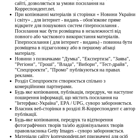
сайті, дозволяється за умови посилання на
Корреспондент.net.
При копіюванні матеріалів зі сторінки « Новини України
і світу» , для інтернет - видань - обов'язкове пряме
відкрите для пошукових систем гіперпосилання .
Посилання має бути розміщена в незалежності від
повного або часткового використання матеріалів.
Гіперпосилання ( для інтернет - видань) - повинна бути
розміщена в підзаголовку або в першому абзаці
матеріалу.
Новини з позначками "Думка", "Експертиза", "Заява",
"Регіони", "Гроші", "Влада", "Вибори", "Тест-драйв",
"Спецпроекти", "Промо" публікуються на правах
реклами.
Розділ Спецпроекти створюється спільно з
комерційними партнерами.
Будь яке копіювання, публікація, передрук, чи наступне
поширення інформації, що містить посилання на
"Інтерфакс-Україна", EPA / UPG, суворо забороняється.
Власник веб-сторінки в розділі Я-Корреспондент є автор
публікації.
Будь-яке копіювання, передрук та відтворення
фотографічних творів та/або аудіовізуальних творів
правовласника Getty Images - суворо забороняється.
Матеріали сайту korrespondent.net призначені для осіб