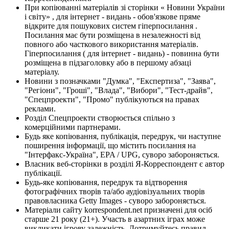
При копіюванні матеріалів зі сторінки « Новини України
і світу» , для інтернет - видань - обов'язкове пряме
відкрите для пошукових систем гіперпосилання .
Посилання має бути розміщена в незалежності від
повного або часткового використання матеріалів.
Гіперпосилання ( для інтернет - видань) - повинна бути
розміщена в підзаголовку або в першому абзаці
матеріалу.
Новини з позначками "Думка", "Експертиза", "Заява",
"Регіони", "Гроші", "Влада", "Вибори", "Тест-драйв",
"Спецпроекти", "Промо" публікуються на правах
реклами.
Розділ Спецпроекти створюється спільно з
комерційними партнерами.
Будь яке копіювання, публікація, передрук, чи наступне
поширення інформації, що містить посилання на
"Інтерфакс-Україна", EPA / UPG, суворо забороняється.
Власник веб-сторінки в розділі Я-Корреспондент є автор
публікації.
Будь-яке копіювання, передрук та відтворення
фотографічних творів та/або аудіовізуальних творів
правовласника Getty Images - суворо забороняється.
Матеріали сайту korrespondent.net призначені для осіб
старше 21 року (21+). Участь в азартних іграх може
викликати ігрову залежність. Дотримуйтесь правил