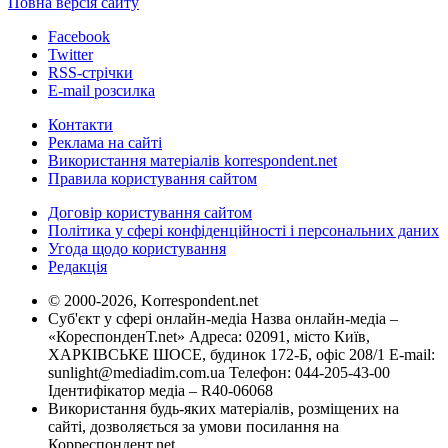
Повна версія сайту
Facebook
Twitter
RSS-стрічки
E-mail розсилка
Контакти
Реклама на сайті
Використання матеріалів korrespondent.net
Правила користування сайтом
Договір користування сайтом
Політика у сфері конфіденційності і персональних даних
Угода щодо користування
Редакція
© 2000-2026, Korrespondent.net
Суб'єкт у сфері онлайн-медіа Назва онлайн-медіа –
«КореспонденТ.net» Адреса: 02091, місто Київ,
ХАРКІВСЬКЕ ШОСЕ, будинок 172-Б, офіс 208/1 E-mail:
sunlight@mediadim.com.ua
Телефон: 044-205-43-00
Ідентифікатор медіа – R40-06068
Використання будь-яких матеріалів, розміщених на
сайті, дозволяється за умови посилання на
Корреспондент.net.