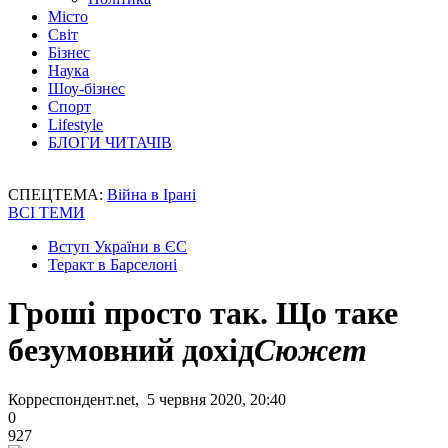
Місто
Світ
Бізнес
Наука
Шоу-бізнес
Спорт
Lifestyle
БЛОГИ ЧИТАЧІВ
СПЕЦТЕМА:
Війна в Ірані
ВСІ ТЕМИ
Вступ України в ЄС
Теракт в Барселоні
Гроші просто так. Що таке
безумовний дохід
Сюжет
Корреспондент.net, 5 червня 2020, 20:40
0
927