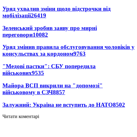
Уряд ухвалив зміни щодо відстрочки від
мобілізації
26419
Зеленський зробив заяву про мирні
переговори
10082
Уряд змінив правила обслуговування чоловіків у
консульствах за кордоном
9763
"Медові пастки": СБУ попередила
військових
9535
Майора ВСП викрили на "допомозі"
військовому в СЗЧ
8857
Залужний: Україна не вступить до НАТО
8502
Читати коментарі