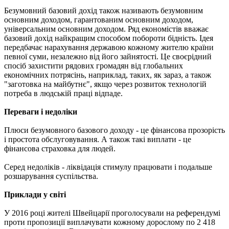
Безумовний базовий дохід також називають безумовним
основним доходом, гарантованим основним доходом,
універсальним основним доходом. Ряд економістів вважає
базовий дохід найкращим способом побороти бідність. Ідея
передбачає нарахування державою кожному жителю країни
певної суми, незалежно від його зайнятості. Це своєрідний
спосіб захистити рядових громадян від глобальних
економічних потрясінь, наприклад, таких, як зараз, а також
"заготовка на майбутнє", якщо через розвиток технологій
потреба в людській праці відпаде.
Переваги і недоліки
Плюси безумовного базового доходу - це фінансова прозорість
і простота обслуговування. А також такі виплати - це
фінансова страховка для людей.
Серед недоліків - ліквідація стимулу працювати і подальше
розшарування суспільства.
Приклади у світі
У 2016 році жителі Швейцарії проголосували на референдумі
проти пропозиції виплачувати кожному дорослому по 2 418