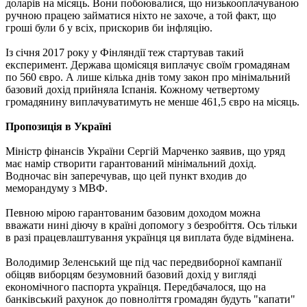
доларів на місяць. Вони побоювалися, що низькооплачуваною
ручною працею займатися ніхто не захоче, а той факт, що
гроші були б у всіх, прискорив би інфляцію.
Із січня 2017 року у Фінляндії теж стартував такий
експеримент. Держава щомісяця виплачує своїм громадянам
по 560 євро. А лише кілька днів тому закон про мінімальний
базовий дохід прийняла Іспанія. Кожному четвертому
громадянину виплачуватимуть не менше 461,5 євро на місяць.
Пропозиція в Україні
Міністр фінансів України Сергій Марченко заявив, що уряд
має намір створити гарантований мінімальний дохід.
Водночас він заперечував, що цей пункт входив до
меморандуму з МВФ.
Певною мірою гарантованим базовим доходом можна
вважати нині діючу в країні допомогу з безробіття. Ось тільки
в разі працевлаштування українця ця виплата буде відмінена.
Володимир Зеленський ще під час передвиборної кампанії
обіцяв виборцям безумовний базовий дохід у вигляді
економічного паспорта українця. Передбачалося, що на
банківський рахунок до повноліття громадян будуть "капати"