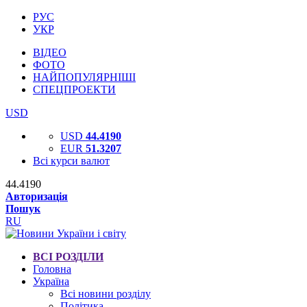
РУС
УКР
ВІДЕО
ФОТО
НАЙПОПУЛЯРНІШІ
СПЕЦПРОЕКТИ
USD
USD
44.4190
EUR
51.3207
Всі курси валют
44.4190
Авторизація
Пошук
RU
ВСІ РОЗДІЛИ
Головна
Україна
Всі новини розділу
Політика