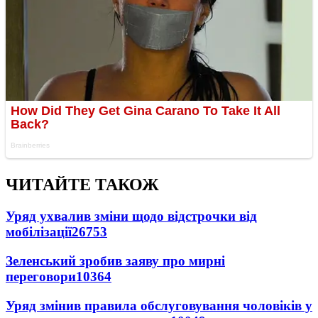
ЧИТАЙТЕ ТАКОЖ
Уряд ухвалив зміни щодо відстрочки від
мобілізації
26753
Зеленський зробив заяву про мирні
переговори
10364
Уряд змінив правила обслуговування чоловіків у