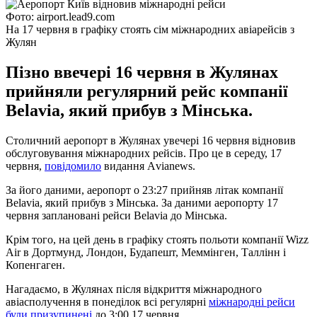
Фото: airport.lead9.com
На 17 червня в графіку стоять сім міжнародних авіарейсів з
Жулян
Пізно ввечері 16 червня в Жулянах
прийняли регулярний рейс компанії
Belavia, який прибув з Мінська.
Столичний аеропорт в Жулянах увечері 16 червня відновив
обслуговування міжнародних рейсів. Про це в середу, 17
червня,
повідомило
видання Аvianews.
За його даними, аеропорт о 23:27 прийняв літак компанії
Belavia, який прибув з Мінська. За даними аеропорту 17
червня заплановані рейси Belavia до Мінська.
Крім того, на цей день в графіку стоять польоти компанії Wizz
Air в Дортмунд, Лондон, Будапешт, Меммінген, Таллінн і
Копенгаген.
Нагадаємо, в Жулянах після відкриття міжнародного
авіасполучення в понеділок всі регулярні
міжнародні рейси
були призупинені
до 3:00 17 червня.