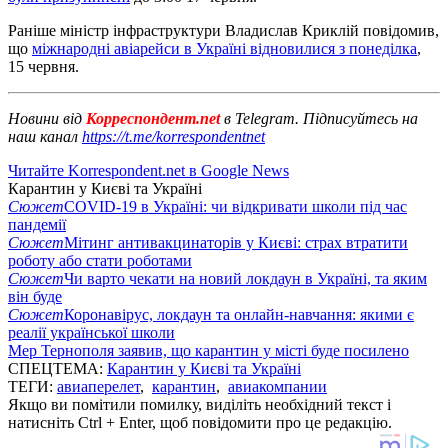
Раніше міністр інфраструктури Владислав Криклій повідомив,
що
міжнародні авіарейси в Україні відновилися з понеділка
,
15 червня.
Новини від
Корреспондент.net
в Telegram. Підписуйтесь на
наш канал
https://t.me/korrespondentnet
Читайте Korrespondent.net в Google News
Карантин у Києві та Україні
Сюжет
COVID-19 в Україні: чи відкривати школи під час
пандемії
Сюжет
Мітинг антивакцинаторів у Києві: страх втратити
роботу або стати роботами
Сюжет
Чи варто чекати на новий локдаун в Україні, та яким
він буде
Сюжет
Коронавірус, локдаун та онлайн-навчання: якими є
реалії української школи
Мер Тернополя заявив, що карантин у місті буде посилено
СПЕЦТЕМА:
Карантин у Києві та Україні
ТЕГИ:
авиаперелет
,
карантин
,
авиакомпании
Якщо ви помітили помилку, виділіть необхідний текст і
натисніть Ctrl + Enter, щоб повідомити про це редакцію.