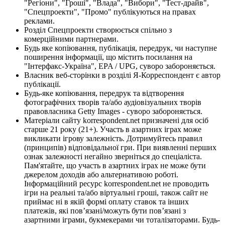
"Регіони", "Гроші", "Влада", "Вибори", "Тест-драйв",
"Спецпроекти", "Промо" публікуються на правах
реклами.
Розділ Спецпроекти створюється спільно з
комерційними партнерами.
Будь яке копіювання, публікація, передрук, чи наступне
поширення інформації, що містить посилання на
"Інтерфакс-Україна", EPA / UPG, суворо забороняється.
Власник веб-сторінки в розділі Я-Корреспондент є автор
публікації.
Будь-яке копіювання, передрук та відтворення
фотографічних творів та/або аудіовізуальних творів
правовласника Getty Images - суворо забороняється.
Матеріали сайту korrespondent.net призначені для осіб
старше 21 року (21+). Участь в азартних іграх може
викликати ігрову залежність. Дотримуйтесь правил
(принципів) відповідальної гри. При виявленні перших
ознак залежності негайно зверніться до спеціаліста.
Пам'ятайте, що участь в азартних іграх не може бути
джерелом доходів або альтернативою роботі.
Інформаційний ресурс korrespondent.net не проводить
ігри на реальні та/або віртуальні гроші, також сайт не
приймає ні в якій формі оплату ставок та інших
платежів, які пов’язані/можуть бути пов’язані з
азартними іграми, букмекерами чи тоталізаторами. Будь-