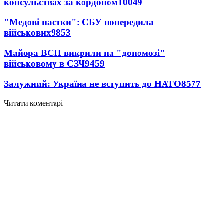
консульствах за кордоном
10049
"Медові пастки": СБУ попередила
військових
9853
Майора ВСП викрили на "допомозі"
військовому в СЗЧ
9459
Залужний: Україна не вступить до НАТО
8577
Читати коментарі