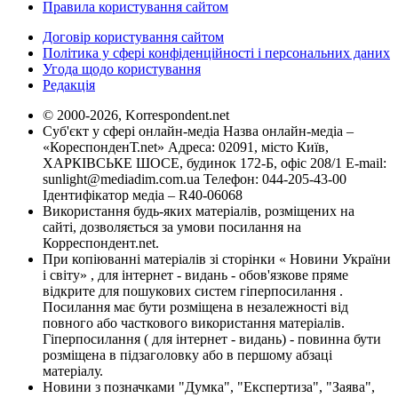
Правила користування сайтом
Договір користування сайтом
Політика у сфері конфіденційності і персональних даних
Угода щодо користування
Редакція
© 2000-2026, Korrespondent.net
Суб'єкт у сфері онлайн-медіа Назва онлайн-медіа –
«КореспонденТ.net» Адреса: 02091, місто Київ,
ХАРКІВСЬКЕ ШОСЕ, будинок 172-Б, офіс 208/1 E-mail:
sunlight@mediadim.com.ua
Телефон: 044-205-43-00
Ідентифікатор медіа – R40-06068
Використання будь-яких матеріалів, розміщених на
сайті, дозволяється за умови посилання на
Корреспондент.net.
При копіюванні матеріалів зі сторінки « Новини України
і світу» , для інтернет - видань - обов'язкове пряме
відкрите для пошукових систем гіперпосилання .
Посилання має бути розміщена в незалежності від
повного або часткового використання матеріалів.
Гіперпосилання ( для інтернет - видань) - повинна бути
розміщена в підзаголовку або в першому абзаці
матеріалу.
Новини з позначками "Думка", "Експертиза", "Заява",