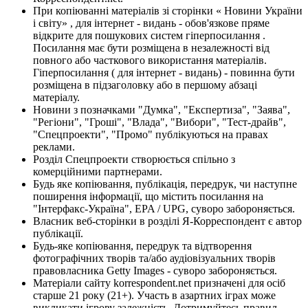
При копіюванні матеріалів зі сторінки « Новини України
і світу» , для інтернет - видань - обов'язкове пряме
відкрите для пошукових систем гіперпосилання .
Посилання має бути розміщена в незалежності від
повного або часткового використання матеріалів.
Гіперпосилання ( для інтернет - видань) - повинна бути
розміщена в підзаголовку або в першому абзаці
матеріалу.
Новини з позначками "Думка", "Експертиза", "Заява",
"Регіони", "Гроші", "Влада", "Вибори", "Тест-драйв",
"Спецпроекти", "Промо" публікуються на правах
реклами.
Розділ Спецпроекти створюється спільно з
комерційними партнерами.
Будь яке копіювання, публікація, передрук, чи наступне
поширення інформації, що містить посилання на
"Інтерфакс-Україна", EPA / UPG, суворо забороняється.
Власник веб-сторінки в розділі Я-Корреспондент є автор
публікації.
Будь-яке копіювання, передрук та відтворення
фотографічних творів та/або аудіовізуальних творів
правовласника Getty Images - суворо забороняється.
Матеріали сайту korrespondent.net призначені для осіб
старше 21 року (21+). Участь в азартних іграх може
викликати ігрову залежність. Дотримуйтесь правил