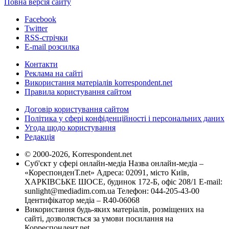
Повна версія сайту
Facebook
Twitter
RSS-стрічки
E-mail розсилка
Контакти
Реклама на сайті
Використання матеріалів korrespondent.net
Правила користування сайтом
Договір користування сайтом
Політика у сфері конфіденційності і персональних даних
Угода щодо користування
Редакція
© 2000-2026, Korrespondent.net
Суб'єкт у сфері онлайн-медіа Назва онлайн-медіа –
«КореспонденТ.net» Адреса: 02091, місто Київ,
ХАРКІВСЬКЕ ШОСЕ, будинок 172-Б, офіс 208/1 E-mail:
sunlight@mediadim.com.ua
Телефон: 044-205-43-00
Ідентифікатор медіа – R40-06068
Використання будь-яких матеріалів, розміщених на
сайті, дозволяється за умови посилання на
Корреспондент.net.