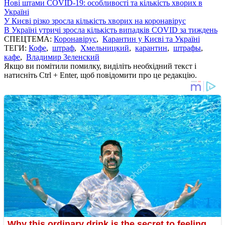
Нові штами COVID-19: особливості та кількість хворих в
Україні
У Києві різко зросла кількість хворих на коронавірус
В Україні утричі зросла кількість випадків COVID за тиждень
СПЕЦТЕМА:
Коронавірус
,
Карантин у Києві та Україні
ТЕГИ:
Кофе
,
штраф
,
Хмельницкий
,
карантин
,
штрафы
,
кафе
,
Владимир Зеленский
Якщо ви помітили помилку, виділіть необхідний текст і
натисніть Ctrl + Enter, щоб повідомити про це редакцію.