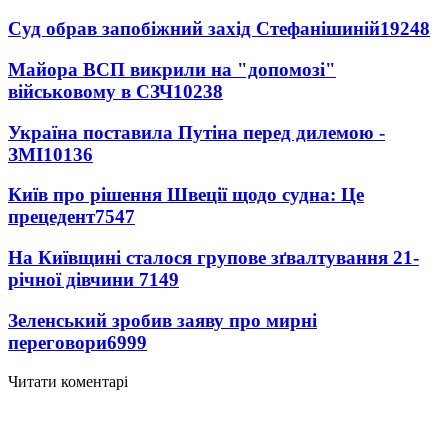
Суд обрав запобіжний захід Стефанішиній
19248
Майора ВСП викрили на "допомозі"
військовому в СЗЧ
10238
Україна поставила Путіна перед дилемою -
ЗМІ
10136
Київ про рішення Швеції щодо судна: Це
прецедент
7547
На Київщині сталося групове зґвалтування 21-
річної дівчини
7149
Зеленський зробив заяву про мирні
переговори
6999
Читати коментарі