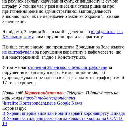
на рахунок закладу харчування суму, співвідносну із сумою
штрафу. У той же час у разі винесення судом рішення про
притягнення мене до адміністративної відповідальності
виконаю його, як це передбачено законом України", - сказав
Зеленський.
Як відомо, 3 червня Зеленський з делегацією
відвідали кафе в
Хмельницькому
, чим порушили правила карантину.
Пізніше стало відомо, що президента Володимира Зеленського
не оштрафували
за порушення карантину в кафе через те, що
він недоторканний, згідно з Конституцією.
У той же час
оточення Зеленського було оштрафоване
за
порушення карантину в кафе. Низка чиновників, які
супроводжували президента в кафе, заплатять штраф в розмірі
17 тисяч гривень.
Новини від
Корреспондент.net
в Telegram. Підписуйтесь на
наш канал
https://t.me/korrespondentnet
Читайте Korrespondent.net в Google News
Коронавірус
В Україні вперше виявили новий варіант коронавірусу Цикада
В Україні за тиждень різко зросла кількість хворих на COVID-
19