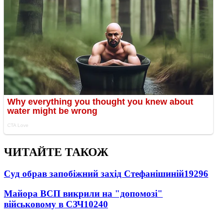
ЧИТАЙТЕ ТАКОЖ
Суд обрав запобіжний захід Стефанішиній
19296
Майора ВСП викрили на "допомозі"
військовому в СЗЧ
10240