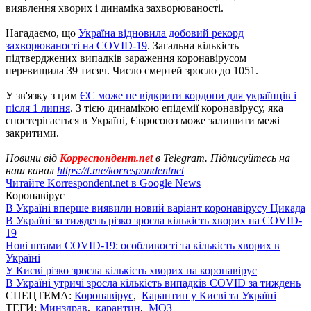
виявлення хворих і динаміка захворюваності.
Нагадаємо, що
Україна відновила добовий рекорд
захворюваності на COVID-19
. Загальна кількість
підтверджених випадків зараження коронавірусом
перевищила 39 тисяч. Число смертей зросло до 1051.
У зв'язку з цим
ЄС може не відкрити кордони для українців і
після 1 липня
. З тією динамікою епідемії коронавірусу, яка
спостерігається в Україні, Євросоюз може залишити межі
закритими.
Новини від
Корреспондент.net
в Telegram. Підписуйтесь на
наш канал
https://t.me/korrespondentnet
Читайте Korrespondent.net в Google News
Коронавірус
В Україні вперше виявили новий варіант коронавірусу Цикада
В Україні за тиждень різко зросла кількість хворих на COVID-
19
Нові штами COVID-19: особливості та кількість хворих в
Україні
У Києві різко зросла кількість хворих на коронавірус
В Україні утричі зросла кількість випадків COVID за тиждень
СПЕЦТЕМА:
Коронавірус
,
Карантин у Києві та Україні
ТЕГИ:
Минздрав
,
карантин
,
МОЗ