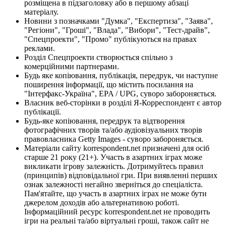
розміщена в підзаголовку або в першому абзаці
матеріалу.
Новини з позначками "Думка", "Експертиза", "Заява",
"Регіони", "Гроші", "Влада", "Вибори", "Тест-драйв",
"Спецпроекти", "Промо" публікуються на правах
реклами.
Розділ Спецпроекти створюється спільно з
комерційними партнерами.
Будь яке копіювання, публікація, передрук, чи наступне
поширення інформації, що містить посилання на
"Інтерфакс-Україна", EPA / UPG, суворо забороняється.
Власник веб-сторінки в розділі Я-Корреспондент є автор
публікації.
Будь-яке копіювання, передрук та відтворення
фотографічних творів та/або аудіовізуальних творів
правовласника Getty Images - суворо забороняється.
Матеріали сайту korrespondent.net призначені для осіб
старше 21 року (21+). Участь в азартних іграх може
викликати ігрову залежність. Дотримуйтесь правил
(принципів) відповідальної гри. При виявленні перших
ознак залежності негайно зверніться до спеціаліста.
Пам'ятайте, що участь в азартних іграх не може бути
джерелом доходів або альтернативою роботі.
Інформаційний ресурс korrespondent.net не проводить
ігри на реальні та/або віртуальні гроші, також сайт не