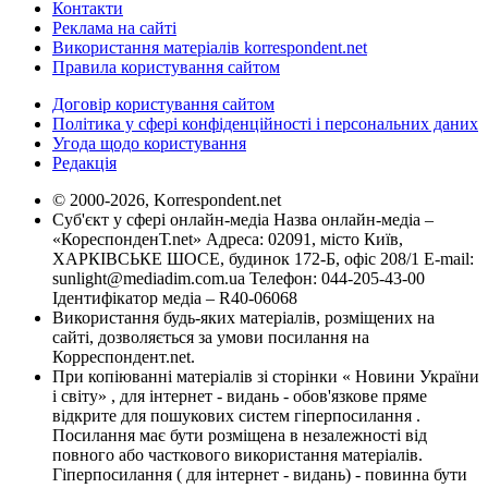
Контакти
Реклама на сайті
Використання матеріалів korrespondent.net
Правила користування сайтом
Договір користування сайтом
Політика у сфері конфіденційності і персональних даних
Угода щодо користування
Редакція
© 2000-2026, Korrespondent.net
Суб'єкт у сфері онлайн-медіа Назва онлайн-медіа –
«КореспонденТ.net» Адреса: 02091, місто Київ,
ХАРКІВСЬКЕ ШОСЕ, будинок 172-Б, офіс 208/1 E-mail:
sunlight@mediadim.com.ua
Телефон: 044-205-43-00
Ідентифікатор медіа – R40-06068
Використання будь-яких матеріалів, розміщених на
сайті, дозволяється за умови посилання на
Корреспондент.net.
При копіюванні матеріалів зі сторінки « Новини України
і світу» , для інтернет - видань - обов'язкове пряме
відкрите для пошукових систем гіперпосилання .
Посилання має бути розміщена в незалежності від
повного або часткового використання матеріалів.
Гіперпосилання ( для інтернет - видань) - повинна бути