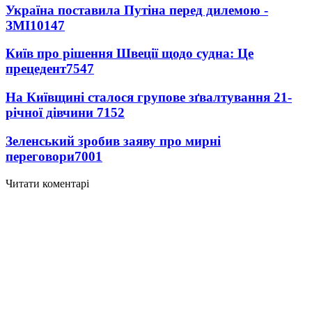
Україна поставила Путіна перед дилемою -
ЗМІ
10147
Київ про рішення Швеції щодо судна: Це
прецедент
7547
На Київщині сталося групове зґвалтування 21-
річної дівчини
7152
Зеленський зробив заяву про мирні
переговори
7001
Читати коментарі