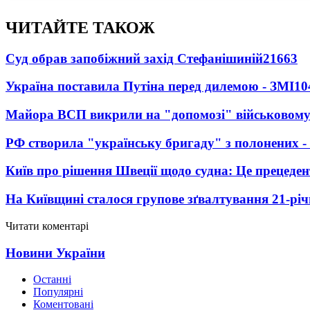
ЧИТАЙТЕ ТАКОЖ
Суд обрав запобіжний захід Стефанішиній
21663
Україна поставила Путіна перед дилемою - ЗМІ
10
Майора ВСП викрили на "допомозі" військовому
РФ створила "українську бригаду" з полонених -
Київ про рішення Швеції щодо судна: Це прецеден
На Київщині сталося групове зґвалтування 21-річ
Читати коментарі
Новини України
Останні
Популярні
Коментовані