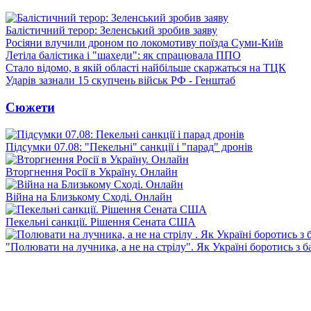
Балістичний терор: Зеленський зробив заяву
Росіяни влучили дроном по локомотиву поїзда Суми-Київ
Летіла балістика і "шахеди": як спрацювала ППО
Стало відомо, в якій області найбільше скаржаться на ТЦК
Ударів зазнали 15 скупчень військ РФ - Генштаб
Сюжети
Підсумки 07.08: "Пекельні" санкції і "парад" дронів
Вторгнення Росії в Україну. Онлайн
Війна на Близькому Сході. Онлайн
Пекельні санкції. Рішення Сената США
"Полювати на лучника, а не на стрілу". Як Україні боротись з 