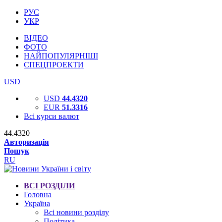
РУС
УКР
ВІДЕО
ФОТО
НАЙПОПУЛЯРНІШІ
СПЕЦПРОЕКТИ
USD
USD
44.4320
EUR
51.3316
Всі курси валют
44.4320
Авторизація
Пошук
RU
ВСІ РОЗДІЛИ
Головна
Україна
Всі новини розділу
Політика