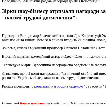
Володимир Зеленський роздав нагороди до Дня Конституції
Зірки шоу-бізнесу отримали нагороди за
"вагомі трудові досягнення".
Президент Володимир Зеленський з нагоди Дня Конституції Укр
військових та інших. Всього в список входить 21 людина, пові
Зокрема, співак і музичний продюсер Олексій Потапенко (Потап
Відомий шоумен, комедійний актор з Одеси Олег Філімонов ст
Телеведуча Марія Єфросиніна нагороджена орденом "За заслуги" 
Зазначено, що всі вони нагороджені "за значний особистий вне
розвиток Української держави та вагомі трудові досягнення".
Раніше президент
Зеленський нагородив орденом
"За заслуги" 
Новини від
Корреспондент.net
в Telegram. Підписуйтесь на наш 