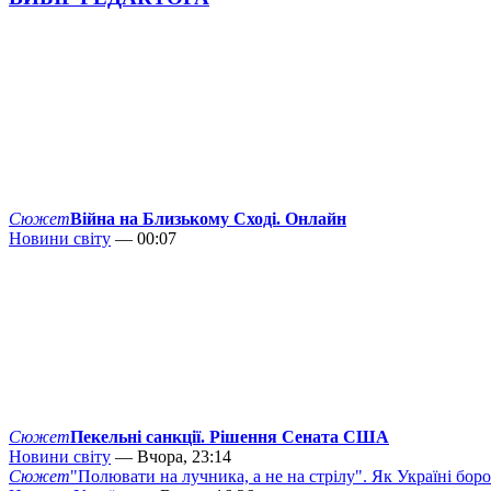
Сюжет
Війна на Близькому Сході. Онлайн
Новини світу
— 00:07
Сюжет
Пекельні санкції. Рішення Сената США
Новини світу
— Вчора, 23:14
Сюжет
"Полювати на лучника, а не на стрілу". Як Україні бор