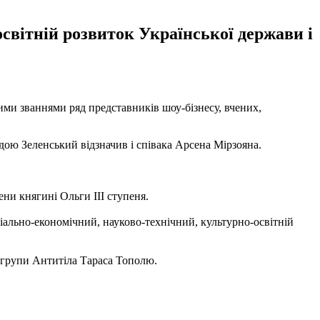
світній розвиток Української держави і
ми званнями ряд представників шоу-бізнесу, вчених,
ою Зеленський відзначив і співака Арсена Мірзояна.
ни княгині Ольги III ступеня.
іально-економічний, науково-технічний, культурно-освітній
а групи Антитіла Тараса Тополю.