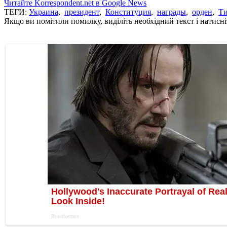
Читайте Korrespondent.net в Google News
ТЕГИ:
Украина
,
президент
,
Конституция
,
награды
,
орден
,
Ти
Якщо ви помітили помилку, виділіть необхідний текст і натисніт