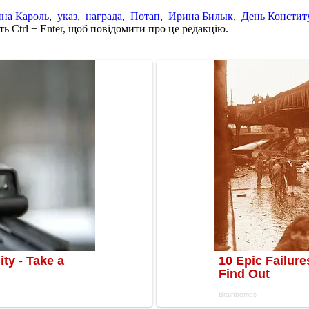
на Кароль
,
указ
,
награда
,
Потап
,
Ирина Билык
,
День Констит
ь Ctrl + Enter, щоб повідомити про це редакцію.