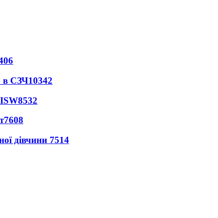
406
 в СЗЧ
10342
 ISW
8532
т
7608
ної дівчини
7514