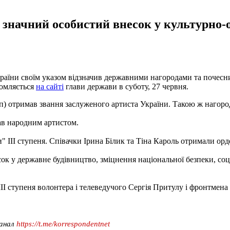
 значний особистий внесок у культурно-о
аїни своїм указом відзначив державними нагородами та почесни
домляється
на сайті
глави держави в суботу, 27 червня.
) отримав звання заслуженого артиста України. Такою ж нагород
ав народним артистом.
III ступеня. Співачки Ірина Білик та Тіна Кароль отримали орде
сок у державне будівництво, зміцнення національної безпеки, соц
III ступеня волонтера і телеведучого Сергія Притулу і фронтмен
канал
https://t.me/korrespondentnet