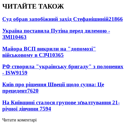
ЧИТАЙТЕ ТАКОЖ
Суд обрав запобіжний захід Стефанішиній
21866
Україна поставила Путіна перед дилемою -
ЗМІ
10463
Майора ВСП викрили на "допомозі"
військовому в СЗЧ
10365
РФ створила "українську бригаду" з полонених
- ISW
9159
Київ про рішення Швеції щодо судна: Це
прецедент
7620
На Київщині сталося групове зґвалтування 21-
річної дівчини
7594
Читати коментарі