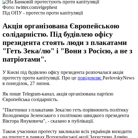
Фото: twitter.com/elgephest
Під ОПУ - протести проти капітуляції
Акція організована Європейською
солідарністю. Під будівлею офісу
президента стоять люди з плакатами
"Геть Зека/лю" і "Вони з Росією, а не з
патріотами".
У Києві під будівлею офісу президента розпочалася акція
протесту проти капітуляції. Про це
повідомляє
PavlovskyNews
в понеділок, 27 липня.
Як пише Telegram-канал, акція організована партією
Європейська солідарність.
"Пікетники з плакатами Зека/лю геть порівнюють політику
Володимира Зеленського з політикою швидкого президента
Віктора Януковича", - сказано в публікації.
Також учасники протесту закликали всіх українців виходити
на протест в рамках Всеукраїнської акції Захистимо Армію