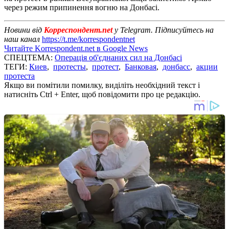
через режим припинення вогню на Донбасі.
Новини від
Корреспондент.net
у Telegram. Підписуйтесь на
наш канал
https://t.me/korrespondentnet
Читайте Korrespondent.net в Google News
СПЕЦТЕМА:
Операція об'єднаних сил на Донбасі
ТЕГИ:
Киев
,
протесты
,
протест
,
Банковая
,
донбасс
,
акции
протеста
Якщо ви помітили помилку, виділіть необхідний текст і
натисніть Ctrl + Enter, щоб повідомити про це редакцію.