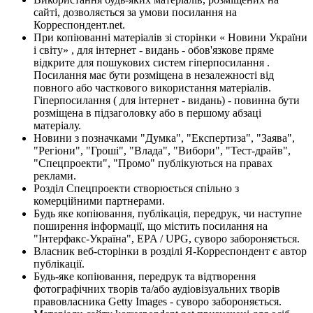
сайті, дозволяється за умови посилання на
Корреспондент.net.
При копіюванні матеріалів зі сторінки « Новини України
і світу» , для інтернет - видань - обов'язкове пряме
відкрите для пошукових систем гіперпосилання .
Посилання має бути розміщена в незалежності від
повного або часткового використання матеріалів.
Гіперпосилання ( для інтернет - видань) - повинна бути
розміщена в підзаголовку або в першому абзаці
матеріалу.
Новини з позначками "Думка", "Експертиза", "Заява",
"Регіони", "Гроші", "Влада", "Вибори", "Тест-драйв",
"Спецпроекти", "Промо" публікуються на правах
реклами.
Розділ Спецпроекти створюється спільно з
комерційними партнерами.
Будь яке копіювання, публікація, передрук, чи наступне
поширення інформації, що містить посилання на
"Інтерфакс-Україна", EPA / UPG, суворо забороняється.
Власник веб-сторінки в розділі Я-Корреспондент є автор
публікації.
Будь-яке копіювання, передрук та відтворення
фотографічних творів та/або аудіовізуальних творів
правовласника Getty Images - суворо забороняється.