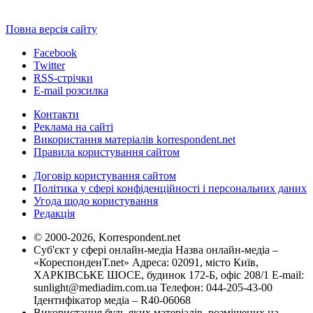
Повна версія сайту
Facebook
Twitter
RSS-стрічки
E-mail розсилка
Контакти
Реклама на сайті
Використання матеріалів korrespondent.net
Правила користування сайтом
Договір користування сайтом
Політика у сфері конфіденційності і персональних даних
Угода щодо користування
Редакція
© 2000-2026, Korrespondent.net
Суб'єкт у сфері онлайн-медіа Назва онлайн-медіа –
«КореспонденТ.net» Адреса: 02091, місто Київ,
ХАРКІВСЬКЕ ШОСЕ, будинок 172-Б, офіс 208/1 E-mail:
sunlight@mediadim.com.ua
Телефон: 044-205-43-00
Ідентифікатор медіа – R40-06068
Використання будь-яких матеріалів, розміщених на