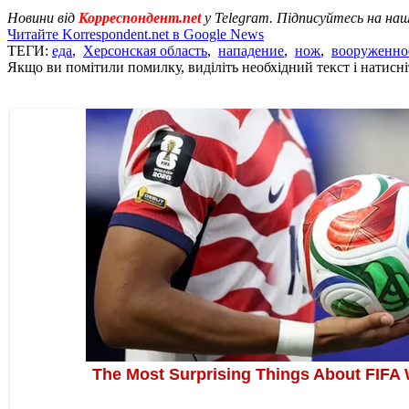
Новини від
Корреспондент.net
у Telegram. Підписуйтесь на на
Читайте Korrespondent.net в Google News
ТЕГИ:
еда
,
Херсонская область
,
нападение
,
нож
,
вооруженно
Якщо ви помітили помилку, виділіть необхідний текст і натисніт