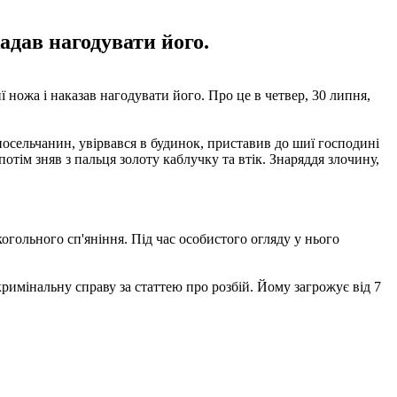
адав нагодувати його.
 ножа і наказав нагодувати його. Про це в четвер, 30 липня,
носельчанин, увірвався в будинок, приставив до шиї господині
потім зняв з пальця золоту каблучку та втік. Знаряддя злочину,
огольного сп'яніння. Під час особистого огляду у нього
римінальну справу за статтею про розбій. Йому загрожує від 7