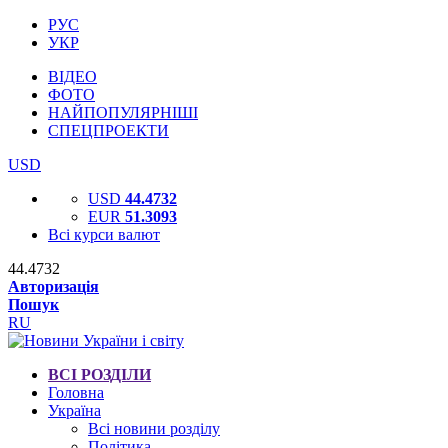
РУС
УКР
ВІДЕО
ФОТО
НАЙПОПУЛЯРНІШІ
СПЕЦПРОЕКТИ
USD
USD
44.4732
EUR
51.3093
Всі курси валют
44.4732
Авторизація
Пошук
RU
ВСІ РОЗДІЛИ
Головна
Україна
Всі новини розділу
Політика