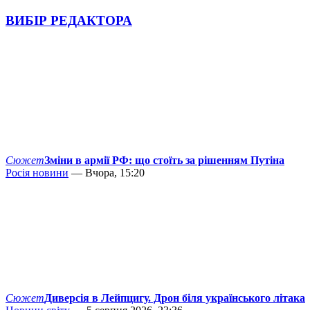
ВИБІР РЕДАКТОРА
Сюжет
Зміни в армії РФ: що стоїть за рішенням Путіна
Росія новини
— Вчора, 15:20
Сюжет
Диверсія в Лейпцигу. Дрон біля українського літака