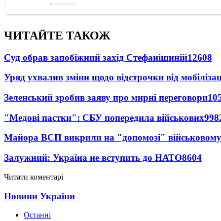
ЧИТАЙТЕ ТАКОЖ
Суд обрав запобіжний захід Стефанішиній
12608
Уряд ухвалив зміни щодо відстрочки від мобілізац
Зеленський зробив заяву про мирні переговори
10
"Медові пастки": СБУ попередила військових
998
Майора ВСП викрили на "допомозі" військовому
Залужний: Україна не вступить до НАТО
8604
Читати коментарі
Новини України
Останні