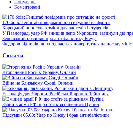
Популярні
Коментовані
170 боїв: Генштаб повідомив про ситуацію на фронті
Корецький анонсував зміни для вчителів і студентів
У Павлограді удар РФ знищив депо Укрпошти: загинули дві пр
Зеленський розповів про антибалістику Freyja
Федоров відповів, чи сподівається повернутися на посаду міні
Сюжети
Вторгнення Росії в Україну. Онлайн
Війна на Близькому Сході. Онлайн
Ескалація для Європи. Російський дрон в Лейпцигу
Зміни в армії РФ: що стоїть за рішенням Путіна
Підсумки 05.08: Удар по Києву і брак антибалістики