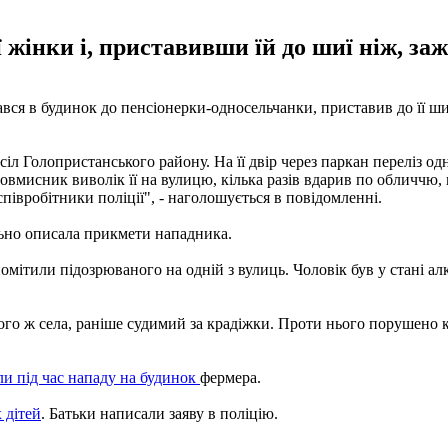
 жінки і, приставивши їй до шиї ніж, заж
вся в будинок до пенсіонерки-односельчанки, приставив до її шиї
іл Голопристанського району. На її двір через паркан переліз од
ловмисник виволік її на вулицю, кілька разів вдарив по обличчю, 
півробітники поліції", - наголошується в повідомленні.
льно описала прикмети нападника.
мітили підозрюваного на одній з вулиць. Чоловік був у стані алк
го ж села, раніше судимий за крадіжки. Проти нього порушено к
ли під час нападу на будинок
фермера.
 дітей
. Батьки написали заяву в поліцію.