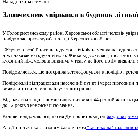
Нападника затримали
Зловмисник увірвався в будинок літньої
У Голопристанському районі Херсонської області чоловік увірва
повідомляє прес-служба поліції Херсонської області.
"Жертвою розбійного нападу стала 60-річна мешканка одного з с
ніж і наказав нагодувати його. Жінка відмовилася, після чого з
кухонний ніж, чоловік викинув у траву, де його потім виявили с
Повідомляється, що потерпіла зателефонувала в поліцію і рете
Поліцейські відпрацювали населений пункт і через півгодини по
виявили та вилучили каблучку потерпілої.
Відзначається, що зловмисником виявився 44-річний житель цьо
до 12 років з конфіскацією майна.
Раніше повідомлялося, що на Дніпропетровщині
банду затрима
А в Дніпрі жінка з газовим балончиком
"заспокоїла" галасливих