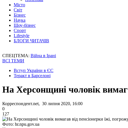
Місто
Світ
Бізнес
Наука
Шоу-бізнес
Спорт
Lifestyle
БЛОГИ ЧИТАЧІВ
СПЕЦТЕМА:
Війна в Ірані
ВСІ ТЕМИ
Вступ України в ЄС
Теракт в Барселоні
На Херсонщині чоловік вимага
Корреспондент.net, 30 липня 2020, 16:00
0
127
Фото: hr.npu.gov.ua