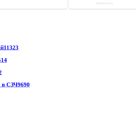
ії
11323
514
2
 в СЗЧ
9690