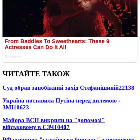
ЧИТАЙТЕ ТАКОЖ
Суд обрав запобіжний захід Стефанішиній
22138
Україна поставила Путіна перед дилемою -
ЗМІ
10623
Майора ВСП викрили на "допомозі"
військовому в СЗЧ
10407
РФ створила "українську бригаду" з полонених