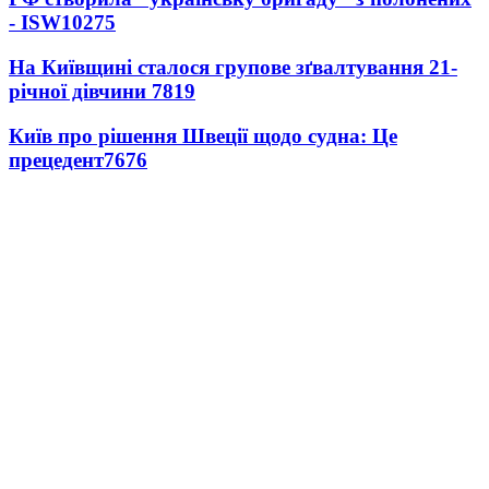
- ISW
10275
На Київщині сталося групове зґвалтування 21-
річної дівчини
7819
Київ про рішення Швеції щодо судна: Це
прецедент
7676