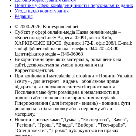
Політика у сфері конфіденційності і персональних даних
Угода щодо користування
Редакція
© 2000-2026, Korrespondent.net
Суб'єкт у сфері онлайн-медіа Назва онлайн-медіа –
«КореспонденТ.net» Адреса: 02091, місто Київ,
ХАРКІВСЬКЕ ШОСЕ, будинок 172-Б, офіс 208/1 E-mail:
sunlight@mediadim.com.ua
Телефон: 044-205-43-00
Ідентифікатор медіа – R40-06068
Використання будь-яких матеріалів, розміщених на
сайті, дозволяється за умови посилання на
Корреспондент.net.
При копіюванні матеріалів зі сторінки « Новини України
і світу» , для інтернет - видань - обов'язкове пряме
відкрите для пошукових систем гіперпосилання .
Посилання має бути розміщена в незалежності від
повного або часткового використання матеріалів.
Гіперпосилання ( для інтернет - видань) - повинна бути
розміщена в підзаголовку або в першому абзаці
матеріалу.
Новини з позначками "Думка", "Експертиза", "Заява",
"Регіони", "Гроші", "Влада", "Вибори", "Тест-драйв",
"Спецпроекти", "Промо" публікуються на правах
реклами.