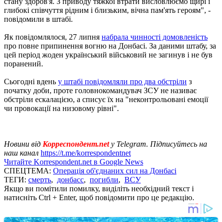
стану здоров'я. З приводу тяжкої втрати висловлюємо щирі і
глибокі співчуття рідним і близьким, вічна пам'ять героям", -
повідомили в штабі.
Як повідомлялося, 27 липня
набрала чинності домовленість
про повне припинення вогню на Донбасі. За даними штабу, за
цей період жоден український військовий не загинув і не був
поранений.
Сьогодні вдень
у штабі повідомляли про два обстріли
з
початку доби, проте головнокомандувач ЗСУ не називає
обстріли ескалацією, а списує їх на "неконтрольовані емоції
чи провокації на низовому рівні".
Новини від
Корреспондент.net
у Telegram. Підписуйтесь на
наш канал
https://t.me/korrespondentnet
Читайте Korrespondent.net в Google News
СПЕЦТЕМА:
Операція об'єднаних сил на Донбасі
ТЕГИ:
смерть
,
донбасс
,
погибли
,
ВСУ
Якщо ви помітили помилку, виділіть необхідний текст і
натисніть Ctrl + Enter, щоб повідомити про це редакцію.