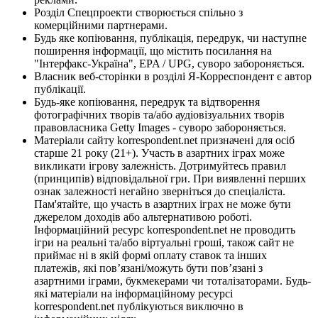
Розділ Спецпроекти створюється спільно з
комерційними партнерами.
Будь яке копіювання, публікація, передрук, чи наступне
поширення інформації, що містить посилання на
"Інтерфакс-Україна", EPA / UPG, суворо забороняється.
Власник веб-сторінки в розділі Я-Корреспондент є автор
публікації.
Будь-яке копіювання, передрук та відтворення
фотографічних творів та/або аудіовізуальних творів
правовласника Getty Images - суворо забороняється.
Матеріали сайту korrespondent.net призначені для осіб
старше 21 року (21+). Участь в азартних іграх може
викликати ігрову залежність. Дотримуйтесь правил
(принципів) відповідальної гри. При виявленні перших
ознак залежності негайно зверніться до спеціаліста.
Пам'ятайте, що участь в азартних іграх не може бути
джерелом доходів або альтернативою роботі.
Інформаційний ресурс korrespondent.net не проводить
ігри на реальні та/або віртуальні гроші, також сайт не
приймає ні в якій формі оплату ставок та інших
платежів, які пов’язані/можуть бути пов’язані з
азартними іграми, букмекерами чи тоталізаторами. Будь-
які матеріали на інформаційному ресурсі
korrespondent.net публікуються виключно в