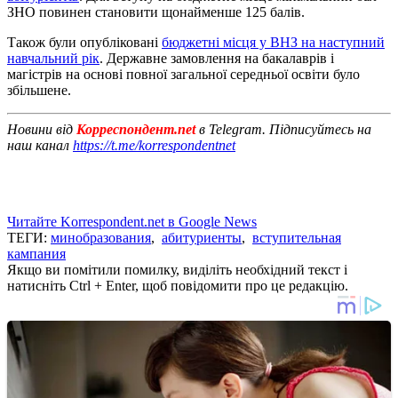
ЗНО повинен становити щонайменше 125 балів.
Також були опубліковані
бюджетні місця у ВНЗ на наступний
навчальний рік
. Державне замовлення на бакалаврів і
магістрів на основі повної загальної середньої освіти було
збільшене.
Новини від
Корреспондент.net
в Telegram. Підписуйтесь на
наш канал
https://t.me/korrespondentnet
Читайте Korrespondent.net в Google News
ТЕГИ:
минобразования
,
абитуриенты
,
вступительная
кампания
Якщо ви помітили помилку, виділіть необхідний текст і
натисніть Ctrl + Enter, щоб повідомити про це редакцію.