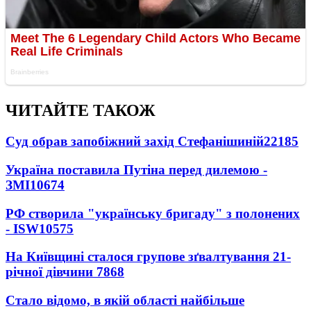
ЧИТАЙТЕ ТАКОЖ
Суд обрав запобіжний захід Стефанішиній
22185
Україна поставила Путіна перед дилемою -
ЗМІ
10674
РФ створила "українську бригаду" з полонених
- ISW
10575
На Київщині сталося групове зґвалтування 21-
річної дівчини
7868
Стало відомо, в якій області найбільше