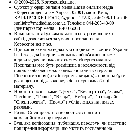
© 2000-2026, Korrespondent.net
Суб'єкт у сфері онлайн-медіа Назва онлайн-медіа –
«КореспонденТ.net» Адреса: 02091, місто Київ,
ХАРКІВСЬКЕ ШОСЕ, будинок 172-Б, офіс 208/1 E-mail:
sunlight@mediadim.com.ua
Телефон: 044-205-43-00
Ідентифікатор медіа – R40-06068
Використання будь-яких матеріалів, розміщених на
сайті, дозволяється за умови посилання на
Корреспондент.net.
При копіюванні матеріалів зі сторінки « Новини України
і світу» , для інтернет - видань - обов'язкове пряме
відкрите для пошукових систем гіперпосилання .
Посилання має бути розміщена в незалежності від
повного або часткового використання матеріалів.
Гіперпосилання ( для інтернет - видань) - повинна бути
розміщена в підзаголовку або в першому абзаці
матеріалу.
Новини з позначками "Думка", "Експертиза", "Заява",
"Регіони", "Гроші", "Влада", "Вибори", "Тест-драйв",
"Спецпроекти", "Промо" публікуються на правах
реклами.
Розділ Спецпроекти створюється спільно з
комерційними партнерами.
Будь яке копіювання, публікація, передрук, чи наступне
поширення інформації, що містить посилання на