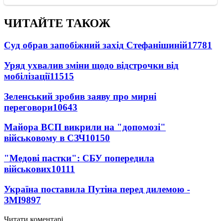
ЧИТАЙТЕ ТАКОЖ
Суд обрав запобіжний захід Стефанішиній
17781
Уряд ухвалив зміни щодо відстрочки від
мобілізації
11515
Зеленський зробив заяву про мирні
переговори
10643
Майора ВСП викрили на "допомозі"
військовому в СЗЧ
10150
"Медові пастки": СБУ попередила
військових
10111
Україна поставила Путіна перед дилемою -
ЗМІ
9897
Читати коментарі