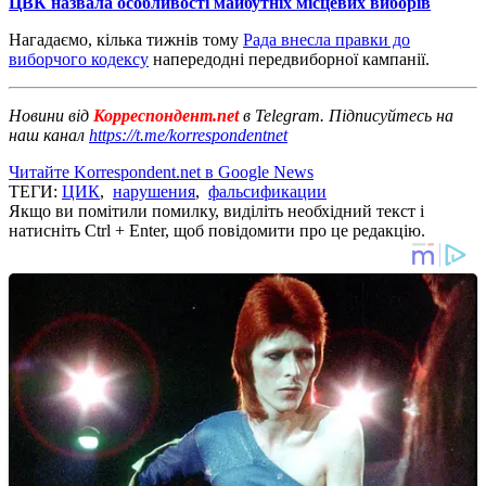
ЦВК назвала особливості майбутніх місцевих виборів
Нагадаємо, кілька тижнів тому
Рада внесла правки до
виборчого кодексу
напередодні передвиборної кампанії.
Новини від
Корреспондент.net
в Telegram. Підписуйтесь на
наш канал
https://t.me/korrespondentnet
Читайте Korrespondent.net в Google News
ТЕГИ:
ЦИК
,
нарушения
,
фальсификации
Якщо ви помітили помилку, виділіть необхідний текст і
натисніть Ctrl + Enter, щоб повідомити про це редакцію.