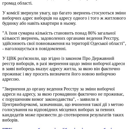
громад області.
У комісії звернули увагу, що багато звернень стосуються зміни
виборчих адрес виборців на адресу одного і того ж житлового
будинку або навіть квартири в ньому.
"А їхня сумарна кількість становить понад 86% загальної
кількості звернень, задоволених органами ведення Реєстру,
здійснюють свої повноваження на території Одеської області",
- наголошується в повідомленні.
У ЦВК роз'яснили, що згідно із законом Про Державний
реєстр виборців, в разі звернення щодо зміни виборчої адреси
в заяві виборець вказує адресу житла, за якою він фактично
проживає і яку просить визначити його новою виборчою
адресою.
"Звернення до органу ведення Реєстру за зміни виборчої
адреси на адресу, за якою громадянин фактично не проживає,
є порушенням вимог законодавства", - заявили в
Центрвиборчкомі, зазначивши, що вчинення такої дії з метою
голосування на відповідних місцевих виборах за певних
кандидатів може призвести до спотворення результатів таких
виборів.