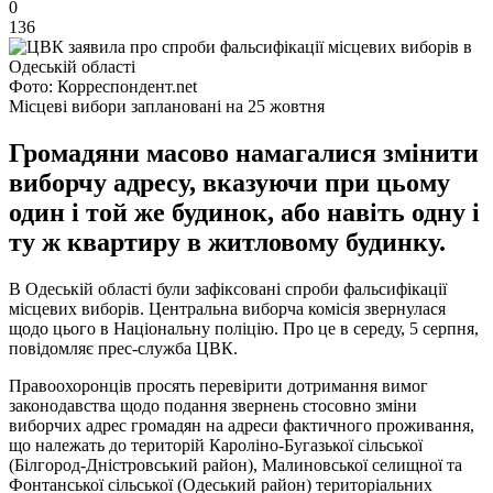
0
136
Фото: Корреспондент.net
Місцеві вибори заплановані на 25 жовтня
Громадяни масово намагалися змінити
виборчу адресу, вказуючи при цьому
один і той же будинок, або навіть одну і
ту ж квартиру в житловому будинку.
В Одеській області були зафіксовані спроби фальсифікації
місцевих виборів. Центральна виборча комісія звернулася
щодо цього в Національну поліцію. Про це в середу, 5 серпня,
повідомляє прес-служба ЦВК.
Правоохоронців просять перевірити дотримання вимог
законодавства щодо подання звернень стосовно зміни
виборчих адрес громадян на адреси фактичного проживання,
що належать до територій Кароліно-Бугазької сільської
(Білгород-Дністровський район), Малиновської селищної та
Фонтанської сільської (Одеський район) територіальних