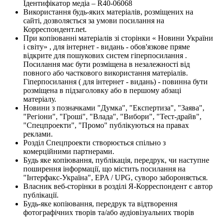
Ідентифікатор медіа – R40-06068
Використання будь-яких матеріалів, розміщених на
сайті, дозволяється за умови посилання на
Корреспондент.net.
При копіюванні матеріалів зі сторінки « Новини України
і світу» , для інтернет - видань - обов'язкове пряме
відкрите для пошукових систем гіперпосилання .
Посилання має бути розміщена в незалежності від
повного або часткового використання матеріалів.
Гіперпосилання ( для інтернет - видань) - повинна бути
розміщена в підзаголовку або в першому абзаці
матеріалу.
Новини з позначками "Думка", "Експертиза", "Заява",
"Регіони", "Гроші", "Влада", "Вибори", "Тест-драйв",
"Спецпроекти", "Промо" публікуються на правах
реклами.
Розділ Спецпроекти створюється спільно з
комерційними партнерами.
Будь яке копіювання, публікація, передрук, чи наступне
поширення інформації, що містить посилання на
"Інтерфакс-Україна", EPA / UPG, суворо забороняється.
Власник веб-сторінки в розділі Я-Корреспондент є автор
публікації.
Будь-яке копіювання, передрук та відтворення
фотографічних творів та/або аудіовізуальних творів