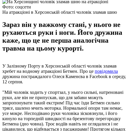
Фото: соцсети
На атракціоні в Херсонській області чоловік зламав шию
Зараз він у важкому стані, у нього не
рухаються руки і ноги. Його дружина
каже, що це не перша аналогічна
травма на цьому курорті.
У Залізному Порту в Херсонській області чоловік зламав
хребет на водному атракціоні Бетмен. Про це
повідомила
дружина постраждалого Олеся Каменєва в Facebook в середу,
12 серпня.
"Мій чоловік ходить у спортзал, у нього сильні, натреновані
руки, але він не припускав, що для забави можуть
запропонувати такий екстрим! Під час їзди Бетмен сильно
трясе, шалено мчить моторка. Нормальної опори там немає,
усе мокре. Несподівано руки чоловіка зісковзнули, і його
кинуло на торпедній швидкості на брезентову перегородку
Бетмена (дно човна). Троє водіїв навіть не оглядалися і не
цікавилися, що відбувається з пасажирами! Протягом кількох