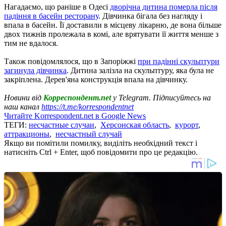
Нагадаємо, що раніше в Одесі
дворічна дитина померла після
падіння в басейн ресторану
. Дівчинка бігала без нагляду і
впала в басейн. Її доставили в місцеву лікарню, де вона більше
двох тижнів пролежала в комі, але врятувати її життя менше з
тим не вдалося.
Також повідомлялося, що в Запоріжжі
при падінні скульптури
загинула дівчинка
. Дитина залізла на скульптуру, яка була не
закріплена. Дерев'яна конструкція впала на дівчинку.
Новини від
Корреспондент.net
у Telegram. Підписуйтесь на
наш канал
https://t.me/korrespondentnet
Читайте Korrespondent.net в Google News
ТЕГИ:
несчастные случаи
,
Херсонская область
,
курорт
,
аттракционы
,
несчастный случай
Якщо ви помітили помилку, виділіть необхідний текст і
натисніть Ctrl + Enter, щоб повідомити про це редакцію.