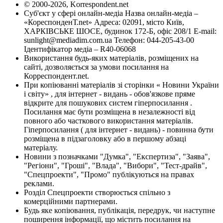
© 2000-2026, Korrespondent.net
Суб'єкт у сфері онлайн-медіа Назва онлайн-медіа –
«КореспонденТ.net» Адреса: 02091, місто Київ,
ХАРКІВСЬКЕ ШОСЕ, будинок 172-Б, офіс 208/1 E-mail:
sunlight@mediadim.com.ua
Телефон: 044-205-43-00
Ідентифікатор медіа – R40-06068
Використання будь-яких матеріалів, розміщених на
сайті, дозволяється за умови посилання на
Корреспондент.net.
При копіюванні матеріалів зі сторінки « Новини України
і світу» , для інтернет - видань - обов'язкове пряме
відкрите для пошукових систем гіперпосилання .
Посилання має бути розміщена в незалежності від
повного або часткового використання матеріалів.
Гіперпосилання ( для інтернет - видань) - повинна бути
розміщена в підзаголовку або в першому абзаці
матеріалу.
Новини з позначками "Думка", "Експертиза", "Заява",
"Регіони", "Гроші", "Влада", "Вибори", "Тест-драйв",
"Спецпроекти", "Промо" публікуються на правах
реклами.
Розділ Спецпроекти створюється спільно з
комерційними партнерами.
Будь яке копіювання, публікація, передрук, чи наступне
поширення інформації, що містить посилання на