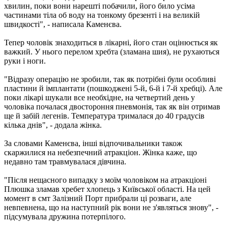
хвилин, поки вони нарешті побачили, його било усіма
частинами тіла об воду на тонкому брезенті і на великій
швидкості", - написала Каменєва.
Тепер чоловік знаходиться в лікарні, його стан оцінюється як
важкий. У нього перелом хребта (зламана шия), не рухаються
руки і ноги.
"Відразу операцію не зробили, так як потрібні були особливі
пластини й імплантати (пошкоджені 5-й, 6-й і 7-й хребці). Але
поки лікарі шукали все необхідне, на четвертий день у
чоловіка почалася двостороння пневмонія, так як він отримав
ще й забій легенів. Температура трималася до 40 градусів
кілька днів", - додала жінка.
За словами Каменєва, інші відпочивальники також
скаржилися на небезпечний атракціон. Жінка каже, що
недавно там травмувалася дівчина.
"Після нещасного випадку з моїм чоловіком на атракціоні
Плюшка зламав хребет хлопець з Київської області. На цей
момент в смт Залізний Порт прибрали ці розваги, але
невпевнена, що на наступний рік вони не з'являться знову", -
підсумувала дружина потерпілого.