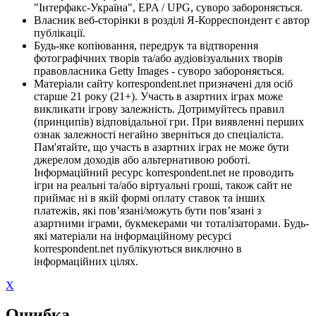
"Інтерфакс-Україна", EPA / UPG, суворо забороняється.
Власник веб-сторінки в розділі Я-Корреспондент є автор
публікації.
Будь-яке копіювання, передрук та відтворення
фотографічних творів та/або аудіовізуальних творів
правовласника Getty Images - суворо забороняється.
Матеріали сайту korrespondent.net призначені для осіб
старше 21 року (21+). Участь в азартних іграх може
викликати ігрову залежність. Дотримуйтесь правил
(принципів) відповідальної гри. При виявленні перших
ознак залежності негайно зверніться до спеціаліста.
Пам'ятайте, що участь в азартних іграх не може бути
джерелом доходів або альтернативою роботі.
Інформаційний ресурс korrespondent.net не проводить
ігри на реальні та/або віртуальні гроші, також сайт не
приймає ні в якій формі оплату ставок та інших
платежів, які пов’язані/можуть бути пов’язані з
азартними іграми, букмекерами чи тоталізаторами. Будь-
які матеріали на інформаційному ресурсі
korrespondent.net публікуються виключно в
інформаційних цілях.
X
Ошибка