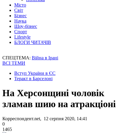
Місто
Світ
Бізнес
Наука
Шоу-бізнес
Спорт
Lifestyle
БЛОГИ ЧИТАЧІВ
СПЕЦТЕМА:
Війна в Ірані
ВСІ ТЕМИ
Вступ України в ЄС
Теракт в Барселоні
На Херсонщині чоловік
зламав шию на атракціоні
Корреспондент.net, 12 серпня 2020, 14:41
0
1465