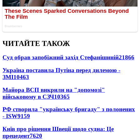
ЧИТАЙТЕ ТАКОЖ
Суд обрав запобіжний захід Стефанішиній
21866
Україна поставила Путіна перед дилемою -
ЗМІ
10463
Майора ВСП викрили на "допомозі"
військовому в СЗЧ
10365
РФ створила "українську бригаду" з полонених
- ISW
9159
Київ про рішення Швеції щодо судна: Це
прецедент
7620