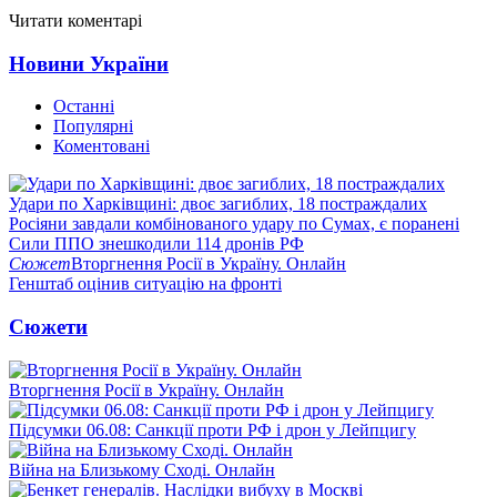
Читати коментарі
Новини України
Останні
Популярні
Коментовані
Удари по Харківщині: двоє загиблих, 18 постраждалих
Росіяни завдали комбінованого удару по Сумах, є поранені
Сили ППО знешкодили 114 дронів РФ
Сюжет
Вторгнення Росії в Україну. Онлайн
Генштаб оцінив ситуацію на фронті
Сюжети
Вторгнення Росії в Україну. Онлайн
Підсумки 06.08: Санкції проти РФ і дрон у Лейпцигу
Війна на Близькому Сході. Онлайн