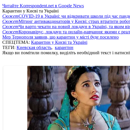
Читайте Korrespondent.net в Google News
Карантин у Києві та Україні
Сюжет
COVID-19 в Україні: чи відкривати школи під час панде
Сюжет
Мітинг антивакцинаторів у Києві: страх втратити робо
Сюжет
Чи варто чекати на новий локдаун в Україні, та яким ві
Сюжет
Коронавірус, локдаун та онлайн-навчання: якими є реал
Мер Тернополя заявив, що карантин у місті буде посилено
СПЕЦТЕМА:
Карантин у Києві та Україні
ТЕГИ:
Киевская область
,
карантин
Якщо ви помітили помилку, виділіть необхідний текст і натисніт