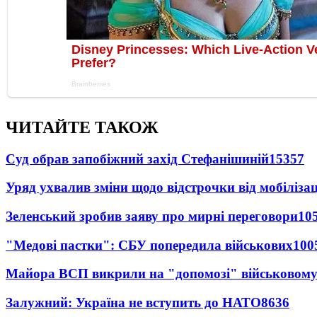
ЧИТАЙТЕ ТАКОЖ
Суд обрав запобіжний захід Стефанішиній
15357
Уряд ухвалив зміни щодо відстрочки від мобілізац
Зеленський зробив заяву про мирні переговори
10
"Медові пастки": СБУ попередила військових
100
Майора ВСП викрили на "допомозі" військовому
Залужний: Україна не вступить до НАТО
8636