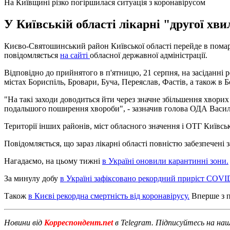
На Київщині різко погіршилася ситуація з коронавірусом
У Київській області лікарні "другої хви
Києво-Святошинський район Київської області перейде в помаран
повідомляється
на сайті
обласної державної адміністрації.
Відповідно до прийнятого в п'ятницю, 21 серпня, на засіданні 
містах Бориспіль, Бровари, Буча, Переяслав, Фастів, а також в
"На такі заходи доводиться йти через значне збільшення хворих
подальшого поширення хвороби", - зазначив голова ОДА Васил
Території інших районів, міст обласного значення і ОТГ Київськ
Повідомляється, що зараз лікарні області повністю забезпечені 
Нагадаємо, на цьому тижні
в Україні оновили карантинні зони.
За минулу добу
в Україні зафіксовано рекордний приріст COVI
Також
в Києві рекордна смертність від коронавірусу.
Вперше з по
Новини від
Корреспондент.net
в Telegram. Підписуйтесь на на