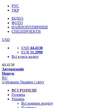
РУС
УКР
ВІДЕО
ФОТО
НАЙПОПУЛЯРНІШІ
СПЕЦПРОЕКТИ
USD
USD
44.4138
EUR
51.2998
Всі курси валют
44.4138
Авторизація
Пошук
RU
ВСІ РОЗДІЛИ
Головна
Україна
Всі новини розділу
Політика