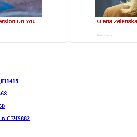
ії
11415
568
50
 в СЗЧ
9882