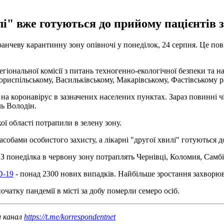
лі" вже готуються до прийому пацієнтів 
чеву карантинну зону опівночі у понеділок, 24 серпня. Це пов'я
регіональної комісії з питань техногенно-екологічної безпеки та
 Бориспільському, Васильківському, Макарівському, Фастівському 
 на коронавірус в зазначених населених пунктах. Зараз повинні 
ь Володін.
ої області потрапили в зелену зону.
засобами особистого захисту, а лікарні "другої хвилі" готуються
З понеділка в червону зону потраплять Чернівці, Коломия, Самбір
D-19
- понад 2300 нових випадків. Найбільше зростання захворюва
чатку пандемії в місті за добу померли семеро осіб.
ш канал
https://t.me/korrespondentnet