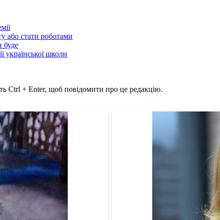
мії
ту або стати роботами
н буде
ії української школи
ь Ctrl + Enter, щоб повідомити про це редакцію.