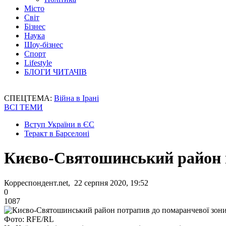
Місто
Світ
Бізнес
Наука
Шоу-бізнес
Спорт
Lifestyle
БЛОГИ ЧИТАЧІВ
СПЕЦТЕМА:
Війна в Ірані
ВСІ ТЕМИ
Вступ України в ЄС
Теракт в Барселоні
Києво-Святошинський район п
Корреспондент.net, 22 серпня 2020, 19:52
0
1087
Фото: RFE/RL