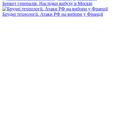
Бенкет генералів. Наслідки вибуху в Москві
Брудні технології. Атаки РФ на вибори у Франції