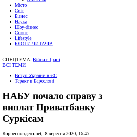
Місто
Світ
Бізнес
Наука
Шоу-бізнес
Спорт
Lifestyle
БЛОГИ ЧИТАЧІВ
СПЕЦТЕМА:
Війна в Ірані
ВСІ ТЕМИ
Вступ України в ЄС
Теракт в Барселоні
НАБУ почало справу з
виплат Приватбанку
Суркісам
Корреспондент.net, 8 вересня 2020, 16:45