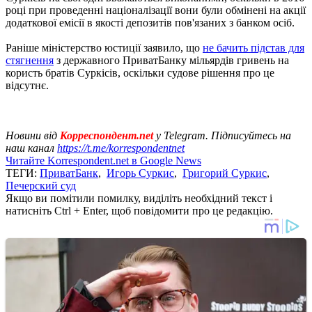
році при проведенні націоналізації вони були обмінені на акції
додаткової емісії в якості депозитів пов'язаних з банком осіб.
Раніше міністерство юстиції заявило, що
не бачить підстав для
стягнення
з державного ПриватБанку мільярдів гривень на
користь братів Суркісів, оскільки судове рішення про це
відсутнє.
Новини від
Корреспондент.net
у Telegram. Підписуйтесь на
наш канал
https://t.me/korrespondentnet
Читайте Korrespondent.net в Google News
ТЕГИ:
ПриватБанк
,
Игорь Суркис
,
Григорий Суркис
,
Печерский суд
Якщо ви помітили помилку, виділіть необхідний текст і
натисніть Ctrl + Enter, щоб повідомити про це редакцію.