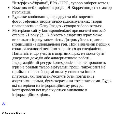
"Інтерфакс-Україна", EPA / UPG, суворо забороняється.
Власник веб-сторінки в розділі Я-Корреспондент є автор
публікації.
Будь-яке копіювання, передрук та відтворення
фотографічних творів та/або аудіовізуальних творів
правовласника Getty Images - суворо забороняється.
Матеріали сайту korrespondent.net призначені для осіб
старше 21 року (21+). Участь в азартних іграх може
викликати ігрову залежність. Дотримуйтесь правил
(принципів) відповідальної гри. При виявленні перших
ознак залежності негайно зверніться до спеціаліста.
Пам'ятайте, що участь в азартних іграх не може бути
джерелом доходів або альтернативою роботі.
Інформаційний ресурс korrespondent.net не проводить
ігри на реальні та/або віртуальні гроші, також сайт не
приймає ні в якій формі оплату ставок та інших
платежів, які пов’язані/можуть бути пов’язані з
азартними іграми, букмекерами чи тоталізаторами. Будь-
які матеріали на інформаційному ресурсі
korrespondent.net публікуються виключно в
інформаційних цілях.
X
Ошибка