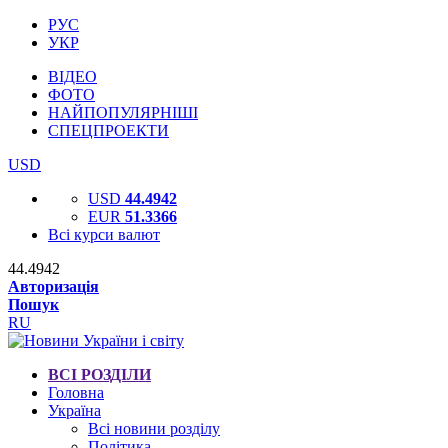
РУС
УКР
ВІДЕО
ФОТО
НАЙПОПУЛЯРНІШІ
СПЕЦПРОЕКТИ
USD
USD
44.4942
EUR
51.3366
Всі курси валют
44.4942
Авторизація
Пошук
RU
ВСІ РОЗДІЛИ
Головна
Україна
Всі новини розділу
Політика