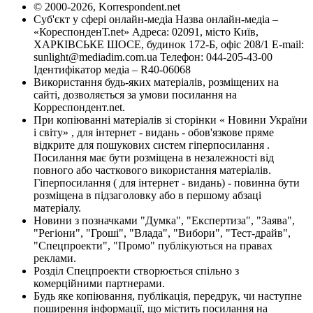
© 2000-2026, Korrespondent.net
Суб'єкт у сфері онлайн-медіа Назва онлайн-медіа –
«КореспонденТ.net» Адреса: 02091, місто Київ,
ХАРКІВСЬКЕ ШОСЕ, будинок 172-Б, офіс 208/1 E-mail:
sunlight@mediadim.com.ua
Телефон: 044-205-43-00
Ідентифікатор медіа – R40-06068
Використання будь-яких матеріалів, розміщених на
сайті, дозволяється за умови посилання на
Корреспондент.net.
При копіюванні матеріалів зі сторінки « Новини України
і світу» , для інтернет - видань - обов'язкове пряме
відкрите для пошукових систем гіперпосилання .
Посилання має бути розміщена в незалежності від
повного або часткового використання матеріалів.
Гіперпосилання ( для інтернет - видань) - повинна бути
розміщена в підзаголовку або в першому абзаці
матеріалу.
Новини з позначками "Думка", "Експертиза", "Заява",
"Регіони", "Гроші", "Влада", "Вибори", "Тест-драйв",
"Спецпроекти", "Промо" публікуються на правах
реклами.
Розділ Спецпроекти створюється спільно з
комерційними партнерами.
Будь яке копіювання, публікація, передрук, чи наступне
поширення інформації, що містить посилання на