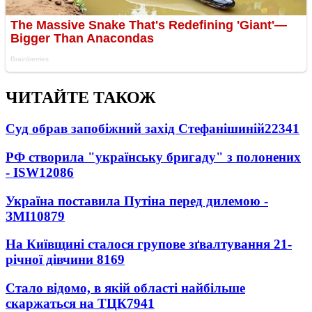
ЧИТАЙТЕ ТАКОЖ
Суд обрав запобіжний захід Стефанішиній
22341
РФ створила "українську бригаду" з полонених
- ISW
12086
Україна поставила Путіна перед дилемою -
ЗМІ
10879
На Київщині сталося групове зґвалтування 21-
річної дівчини
8169
Стало відомо, в якій області найбільше
скаржаться на ТЦК
7941