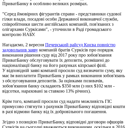
ПриватБанку в особливо великих розмірах.
"Серед ймовірних фігурантів справи - представники судової
гілки влади, посадові особи Державної виконавчої служби,
співробітники шести англійських компаній, пов'язаних з
олігархами Суркісами", - уточнили в Раді громадського
контролю НАБУ.
Нагадаємо, 2 вересня
Печерський райсуд Києва повністю
задовольнив заяву
компаній братів Суркісів про порядок
виконання рішення суду від 2017 року про зобов'язання
ПриватБанку обслуговувати їх депозити, розмішені до
націоналізації банку на його рахунках кіпрської філії.
У відповідній заяві компанії просили суд визначити суму, яку
має їм виплатити ПриватБанк у рамках виконання зобов'язань
з обслуговування депозитів. За оцінками позивачів,
зобов'язання банку складають $350 млн (з них $102 млн -
відсотки, нараховані за ставкою 13% річних).
Крім того, компанії просили суд надати можливість ГІС
примусово стягнути з рахунків ПриватБанку відповідні кошти
в разі відмови банку від їх добровільного погашення.
Згідно з позицією ПриватБанку, відповідні договори офшорів
Суркісів на сьогодні вважаються виконаними, оскільки в 2016