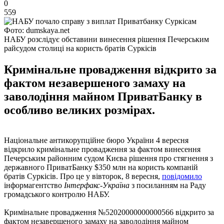
0
559
Фото: dumskaya.net
НАБУ розслідує обставини винесення рішення Печерським
райсудом столиці на користь братів Суркісів
Кримінальне провадження відкрито за
фактом незавершеного замаху на
заволодіння майном ПриватБанку в
особливо великих розмірах.
Національне антикорупційне бюро України 4 вересня
відкрило кримінальне провадження за фактом винесення
Печерським районним судом Києва рішення про стягнення з
державного ПриватБанку $350 млн на користь компаній
братів Суркісів. Про це у вівторок, 8 вересня,
повідомило
інформагентство
Інтерфакс-Україна
з посиланням на Раду
громадського контролю НАБУ.
Кримінальне провадження №52020000000000566 відкрито за
фактом незавершеного замаху на заволодіння майном