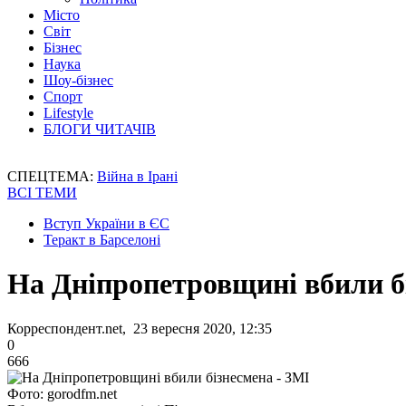
Місто
Світ
Бізнес
Наука
Шоу-бізнес
Спорт
Lifestyle
БЛОГИ ЧИТАЧІВ
СПЕЦТЕМА:
Війна в Ірані
ВСІ ТЕМИ
Вступ України в ЄС
Теракт в Барселоні
На Дніпропетровщині вбили б
Корреспондент.net, 23 вересня 2020, 12:35
0
666
Фото: gorodfm.net