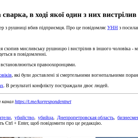
варка, в ході якої один з них вистрілив
нер з рушниці вбив підприємця. Про це повідомляє
УНН
з посилан
ня схопив мисливську рушницю і вистрілив в іншого чоловіка - 
деться в повідомленні.
у встановлюються правоохоронцями.
овіків
, які були доставлені зі смертельними вогнепальними поран
ах
. В результаті конфлікту постраждали двоє людей.
ш канал
https://t.me/korrespondentnet
атели
,
убийство
,
убийца
,
Днепропетровская область
,
бизнесме
ь Ctrl + Enter, щоб повідомити про це редакцію.