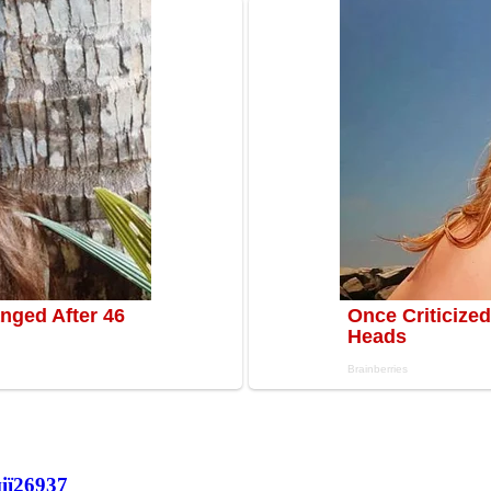
ії
26937