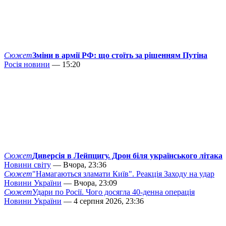
Сюжет
Зміни в армії РФ: що стоїть за рішенням Путіна
Росія новини
— 15:20
Сюжет
Диверсія в Лейпцигу. Дрон біля українського літака
Новини світу
— Вчора, 23:36
Сюжет
"Намагаються зламати Київ". Реакція Заходу на удар
Новини України
— Вчора, 23:09
Сюжет
Удари по Росії. Чого досягла 40-денна операція
Новини України
— 4 серпня 2026, 23:36