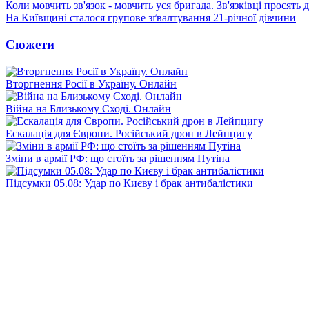
Коли мовчить зв'язок - мовчить уся бригада. Зв'язківці просять
На Київщині сталося групове зґвалтування 21-річної дівчини
Сюжети
Вторгнення Росії в Україну. Онлайн
Війна на Близькому Сході. Онлайн
Ескалація для Європи. Російський дрон в Лейпцигу
Зміни в армії РФ: що стоїть за рішенням Путіна
Підсумки 05.08: Удар по Києву і брак антибалістики