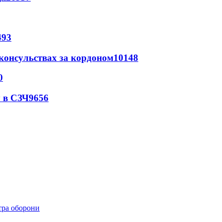
493
 консульствах за кордоном
10148
0
 в СЗЧ
9656
стра оборони