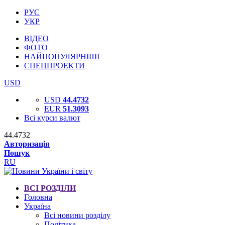
РУС
УКР
ВІДЕО
ФОТО
НАЙПОПУЛЯРНІШІ
СПЕЦПРОЕКТИ
USD
USD
44.4732
EUR
51.3093
Всі курси валют
44.4732
Авторизація
Пошук
RU
ВСІ РОЗДІЛИ
Головна
Україна
Всі новини розділу
Політика