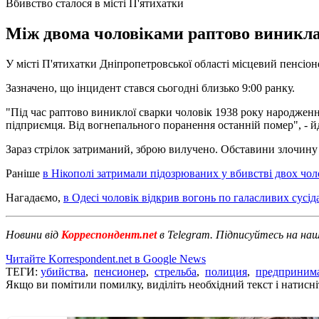
Вбивство сталося в місті П'ятихатки
Між двома чоловіками раптово виникла с
У місті П'ятихатки Дніпропетровської області місцевий пенсіо
Зазначено, що інцидент стався сьогодні близько 9:00 ранку.
"Під час раптово виниклої сварки чоловік 1938 року народжен
підприємця. Від вогнепального поранення останній помер", - й
Зараз стрілок затриманий, зброю вилучено. Обставини злочин
Раніше
в Нікополі затримали підозрюваних у вбивстві двох чол
Нагадаємо,
в Одесі чоловік відкрив вогонь по галасливих сусід
Новини від
Корреспондент.net
в Telegram. Підписуйтесь на на
Читайте Korrespondent.net в Google News
ТЕГИ:
убийства
,
пенсионер
,
стрельба
,
полиция
,
предприним
Якщо ви помітили помилку, виділіть необхідний текст і натисніт