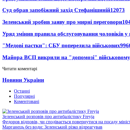
Суд обрав запобіжний захід Стефанішиній
12073
Зеленський зробив заяву про мирні переговори
10
Уряд змінив правила обслуговування чоловіків у
"Медові пастки": СБУ попередила військових
996
Майора ВСП викрили на "допомозі" військовому
Читати коментарі
Новини України
Останні
Популярні
Коментовані
Зеленський розповів про антибалістику Freyja
Федоров відповів, чи сподівається повернутися на посаду міні
Марганець без води: Зеленський різко відреагував