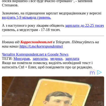
обсязі вирішено і все буде вчасно отримано", - запевнив
Степанов.
Зазначимо, на підвищення зарплат медпрацівникам у вересні
виділять 5,9 мільярда гривень.
А з наступного року лікарям обіцяють
зарплати до 22-25 тисяч
гривень, а медсестрам - 17-18 тисяч.
Новини від
Корреспондент.net
в Telegram. Підписуйтесь на
наш канал
https://t.me/korrespondentnet
Читайте Korrespondent.net в Google News
ТЕГИ:
Минздрав
,
зарплаты
,
медики
,
зарплата
Якщо ви помітили помилку, виділіть необхідний текст і
натисніть Ctrl + Enter, щоб повідомити про це редакцію.