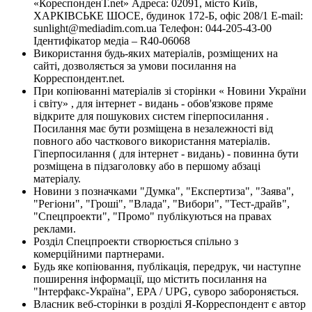
«КореспонденТ.net» Адреса: 02091, місто Київ,
ХАРКІВСЬКЕ ШОСЕ, будинок 172-Б, офіс 208/1 E-mail:
sunlight@mediadim.com.ua
Телефон: 044-205-43-00
Ідентифікатор медіа – R40-06068
Використання будь-яких матеріалів, розміщених на
сайті, дозволяється за умови посилання на
Корреспондент.net.
При копіюванні матеріалів зі сторінки « Новини України
і світу» , для інтернет - видань - обов'язкове пряме
відкрите для пошукових систем гіперпосилання .
Посилання має бути розміщена в незалежності від
повного або часткового використання матеріалів.
Гіперпосилання ( для інтернет - видань) - повинна бути
розміщена в підзаголовку або в першому абзаці
матеріалу.
Новини з позначками "Думка", "Експертиза", "Заява",
"Регіони", "Гроші", "Влада", "Вибори", "Тест-драйв",
"Спецпроекти", "Промо" публікуються на правах
реклами.
Розділ Спецпроекти створюється спільно з
комерційними партнерами.
Будь яке копіювання, публікація, передрук, чи наступне
поширення інформації, що містить посилання на
"Інтерфакс-Україна", EPA / UPG, суворо забороняється.
Власник веб-сторінки в розділі Я-Корреспондент є автор