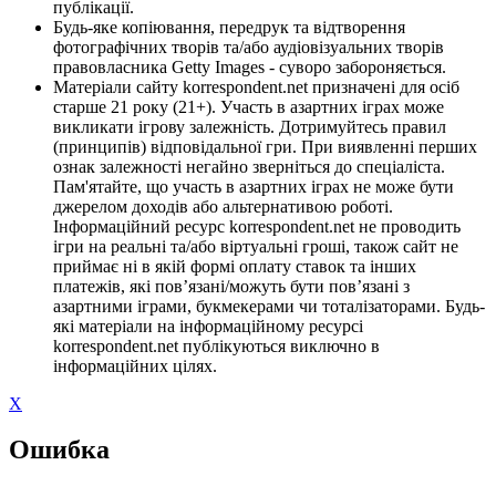
публікації.
Будь-яке копіювання, передрук та відтворення
фотографічних творів та/або аудіовізуальних творів
правовласника Getty Images - суворо забороняється.
Матеріали сайту korrespondent.net призначені для осіб
старше 21 року (21+). Участь в азартних іграх може
викликати ігрову залежність. Дотримуйтесь правил
(принципів) відповідальної гри. При виявленні перших
ознак залежності негайно зверніться до спеціаліста.
Пам'ятайте, що участь в азартних іграх не може бути
джерелом доходів або альтернативою роботі.
Інформаційний ресурс korrespondent.net не проводить
ігри на реальні та/або віртуальні гроші, також сайт не
приймає ні в якій формі оплату ставок та інших
платежів, які пов’язані/можуть бути пов’язані з
азартними іграми, букмекерами чи тоталізаторами. Будь-
які матеріали на інформаційному ресурсі
korrespondent.net публікуються виключно в
інформаційних цілях.
X
Ошибка