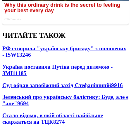
ЧИТАЙТЕ ТАКОЖ
РФ створила "українську бригаду" з полонених
- ISW
13246
Україна поставила Путіна перед дилемою -
ЗМІ
11185
Суд обрав запобіжний захід Стефанішиній
9916
Зеленський про українську балістику: Буде, але є
"але"
9694
Стало відомо, в якій області найбільше
скаржаться на ТЦК
8274