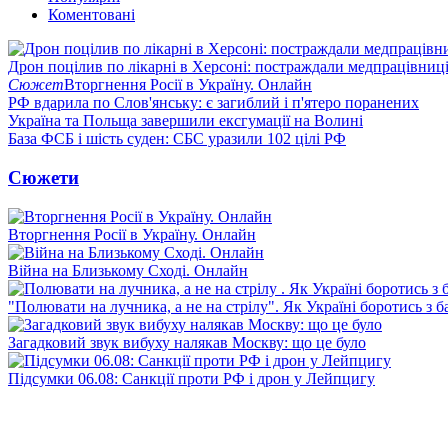
Коментовані
Дрон поцілив по лікарні в Херсоні: постраждали медпрацівниц
Сюжет
Вторгнення Росії в Україну. Онлайн
РФ вдарила по Слов'янську: є загиблий і п'ятеро поранених
Україна та Польща завершили ексгумації на Волині
База ФСБ і шість суден: СБС уразили 102 цілі РФ
Сюжети
Вторгнення Росії в Україну. Онлайн
Війна на Близькому Сході. Онлайн
"Полювати на лучника, а не на стрілу". Як Україні боротись з 
Загадковий звук вибуху налякав Москву: що це було
Підсумки 06.08: Санкції проти РФ і дрон у Лейпцигу