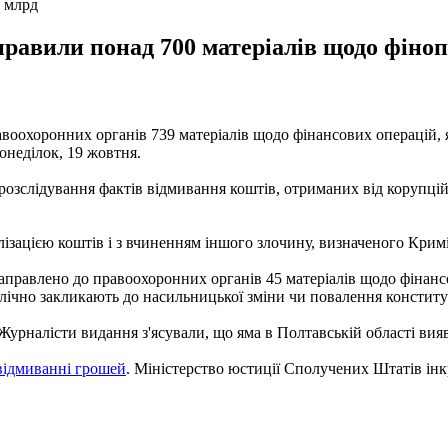
0 млрд
равили понад 700 матеріалів щодо фіноп
авоохоронних органів 739 матеріалів щодо фінансових операцій, 
онеділок, 19 жовтня.
розслідування фактів відмивання коштів, отриманих від корупцій
галізацією коштів і з вчиненням іншого злочину, визначеного Кри
аправлено до правоохоронних органів 45 матеріалів щодо фінансо
ублічно закликають до насильницької зміни чи повалення констит
 Журналісти видання з'ясували, що яма в Полтавській області вияв
ідмиванні грошей
. Міністерство юстиції Сполучених Штатів інкр