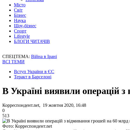
Місто
Світ
Бізнес
Наука
Шоу-бізнес
Спорт
Lifestyle
БЛОГИ ЧИТАЧІВ
СПЕЦТЕМА:
Війна в Ірані
ВСІ ТЕМИ
Вступ України в ЄС
Теракт в Барселоні
В Україні виявили операцій з
Корреспондент.net, 19 жовтня 2020, 16:48
0
513
Фото: Корреспондент.net