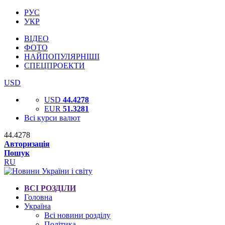
РУС
УКР
ВІДЕО
ФОТО
НАЙПОПУЛЯРНІШІ
СПЕЦПРОЕКТИ
USD
USD
44.4278
EUR
51.3281
Всі курси валют
44.4278
Авторизація
Пошук
RU
ВСІ РОЗДІЛИ
Головна
Україна
Всі новини розділу
Політика