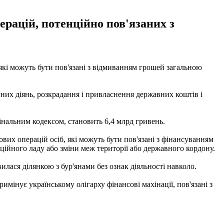
ерацій, потенційно пов'язаних з
які можуть бути пов'язані з відмиванням грошей загальною
них діянь, розкрадання і привласнення державних коштів і
мінальним кодексом, становить 6,4 млрд гривень.
вих операцій осіб, які можуть бути пов'язані з фінансуванням
уційного ладу або зміни меж території або державного кордону.
илася ділянкою з бур'янами без ознак діяльності навколо.
имінує українському олігарху фінансові махінації, пов'язані з