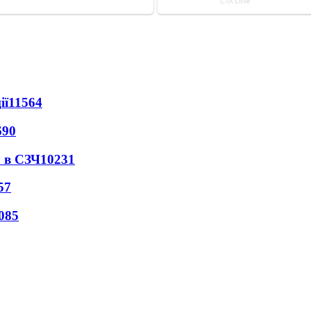
ії
11564
690
 в СЗЧ
10231
57
085