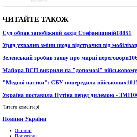
ЧИТАЙТЕ ТАКОЖ
Суд обрав запобіжний захід Стефанішиній
18851
Уряд ухвалив зміни щодо відстрочки від мобілізац
Зеленський зробив заяву про мирні переговори
10
Майора ВСП викрили на "допомозі" військовому
"Медові пастки": СБУ попередила військових
101
Україна поставила Путіна перед дилемою - ЗМІ
10
Читати коментарі
Новини України
Останні
Популярні