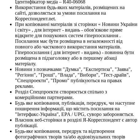
Ідентифікатор медіа – R40-06068
Використання будь-яких матеріалів, розміщених на
сайті, дозволяється за умови посилання на
Корреспондент.net.
При копіюванні матеріалів зі сторінки « Новини України
і світу» , для інтернет - видань - обов'язкове пряме
відкрите для пошукових систем гіперпосилання .
Посилання має бути розміщена в незалежності від
повного або часткового використання матеріалів.
Гіперпосилання ( для інтернет - видань) - повинна бути
розміщена в підзаголовку або в першому абзаці
матеріалу.
Новини з позначками "Думка", "Експертиза", "Заява",
"Регіони", "Гроші", "Влада", "Вибори", "Тест-драйв",
"Спецпроекти", "Промо" публікуються на правах
реклами.
Розділ Спецпроекти створюється спільно з
комерційними партнерами.
Будь яке копіювання, публікація, передрук, чи наступне
поширення інформації, що містить посилання на
"Інтерфакс-Україна", EPA / UPG, суворо забороняється.
Власник веб-сторінки в розділі Я-Корреспондент є автор
публікації.
Будь-яке копіювання, передрук та відтворення
фотографічних творів та/або аудіовізуальних творів