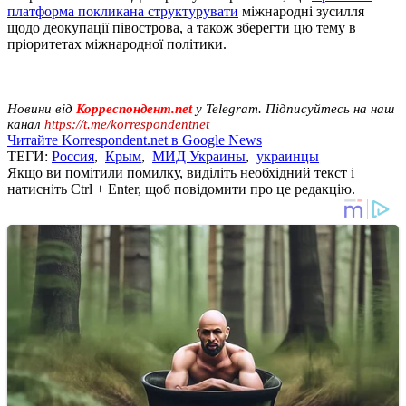
платформа покликана структурувати
міжнародні зусилля
щодо деокупації півострова, а також зберегти цю тему в
пріоритетах міжнародної політики.
Новини від
Корреспондент.net
у Telegram. Підписуйтесь на наш
канал
https://t.me/korrespondentnet
Читайте Korrespondent.net в Google News
ТЕГИ:
Россия
,
Крым
,
МИД Украины
,
украинцы
Якщо ви помітили помилку, виділіть необхідний текст і
натисніть Ctrl + Enter, щоб повідомити про це редакцію.