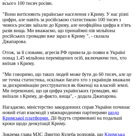
всього 100 тисяч росіян.
"Вони витісняють українське населення з Криму. У нас різні
цифри, але навіть за російською статистикою 100 тисяч з
чимось росіян заїхали до Криму, але неофіційна цифра в п'ять
разів вища. Ми вважаємо, що принаймні пів мільйона
російських громадян вже зараз в Криму ", - сказала
Джапарова.
Отож, за її словами, агресія РФ привела до появи в Україні
понад 1,45 мільйона переміщених осіб, включаючи тих, хто
виїхав з Криму.
"Ми говоримо, що таких людей може бути до 60 тисяч, але це
не точна статистика, оскільки багато хто з українців вважали
за дискримінацію реєструватися як біженці на власній землі.
Ми переконані, що ця цифра українських громадян, які
виїхали з Криму, де-факто, вища", - додала Джапарова.
Нагадаємо, міністерство закордонних справ України починає
новий етап взаємодії з міжнародними партнерами
щодо
Кримської платформи.
Дії будуть спрямовані на подальші
кроки щодо деокупації Криму.
Зокрема глава МЗС Дмитро Кулеба розповів, що
Кримська