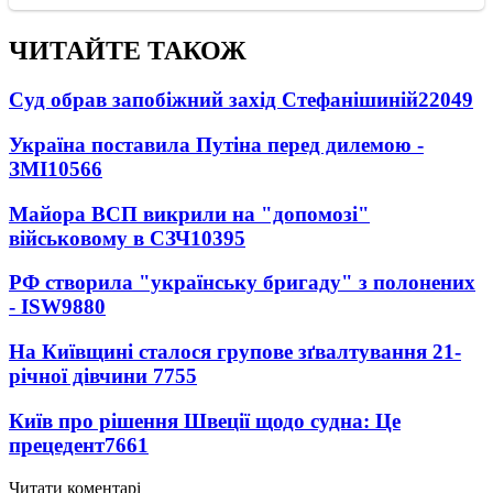
ЧИТАЙТЕ ТАКОЖ
Суд обрав запобіжний захід Стефанішиній
22049
Україна поставила Путіна перед дилемою -
ЗМІ
10566
Майора ВСП викрили на "допомозі"
військовому в СЗЧ
10395
РФ створила "українську бригаду" з полонених
- ISW
9880
На Київщині сталося групове зґвалтування 21-
річної дівчини
7755
Київ про рішення Швеції щодо судна: Це
прецедент
7661
Читати коментарі