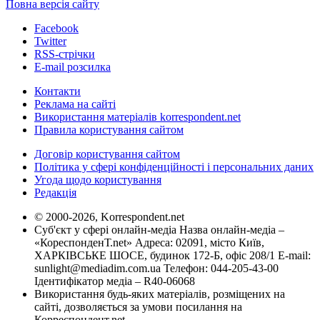
Повна версія сайту
Facebook
Twitter
RSS-стрічки
E-mail розсилка
Контакти
Реклама на сайті
Використання матеріалів korrespondent.net
Правила користування сайтом
Договір користування сайтом
Політика у сфері конфіденційності і персональних даних
Угода щодо користування
Редакція
© 2000-2026, Korrespondent.net
Суб'єкт у сфері онлайн-медіа Назва онлайн-медіа –
«КореспонденТ.net» Адреса: 02091, місто Київ,
ХАРКІВСЬКЕ ШОСЕ, будинок 172-Б, офіс 208/1 E-mail:
sunlight@mediadim.com.ua
Телефон: 044-205-43-00
Ідентифікатор медіа – R40-06068
Використання будь-яких матеріалів, розміщених на
сайті, дозволяється за умови посилання на
Корреспондент.net.