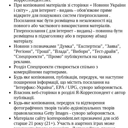
При копіюванні матеріалів зі сторінки « Новини України
і світу» , для інтернет - видань - обов'язкове пряме
відкрите для пошукових систем гіперпосилання .
Посилання має бути розміщена в незалежності від
повного або часткового використання матеріалів.
Гіперпосилання ( для інтернет - видань) - повинна бути
розміщена в підзаголовку або в першому абзаці
матеріалу.
Новини з позначками "Думка", "Експертиза", "Заява",
"Регіони", "Гроші", "Влада", "Вибори", "Тест-драйв",
"Спецпроекти", "Промо" публікуються на правах
реклами.
Розділ Спецпроекти створюється спільно з
комерційними партнерами.
Будь яке копіювання, публікація, передрук, чи наступне
поширення інформації, що містить посилання на
"Інтерфакс-Україна", EPA / UPG, суворо забороняється.
Власник веб-сторінки в розділі Я-Корреспондент є автор
публікації.
Будь-яке копіювання, передрук та відтворення
фотографічних творів та/або аудіовізуальних творів
правовласника Getty Images - суворо забороняється.
Матеріали сайту korrespondent.net призначені для осіб
старше 21 року (21+). Участь в азартних іграх може