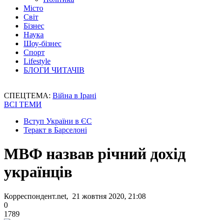
Місто
Світ
Бізнес
Наука
Шоу-бізнес
Спорт
Lifestyle
БЛОГИ ЧИТАЧІВ
СПЕЦТЕМА:
Війна в Ірані
ВСІ ТЕМИ
Вступ України в ЄС
Теракт в Барселоні
МВФ назвав річний дохід
українців
Корреспондент.net, 21 жовтня 2020, 21:08
0
1789