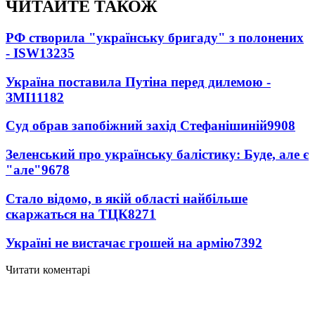
ЧИТАЙТЕ ТАКОЖ
РФ створила "українську бригаду" з полонених
- ISW
13235
Україна поставила Путіна перед дилемою -
ЗМІ
11182
Суд обрав запобіжний захід Стефанішиній
9908
Зеленський про українську балістику: Буде, але є
"але"
9678
Стало відомо, в якій області найбільше
скаржаться на ТЦК
8271
Україні не вистачає грошей на армію
7392
Читати коментарі