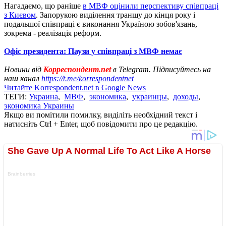
Нагадаємо, що раніше
в МВФ оцінили перспективу співпраці
з Києвом
. Запорукою виділення траншу до кінця року і
подальшої співпраці є виконання Україною зобов'язань,
зокрема - реалізація реформ.
Офіс президента: Паузи у співпраці з МВФ немає
Новини від
Корреспондент.net
в Telegram. Підписуйтесь на
наш канал
https://t.me/korrespondentnet
Читайте Korrespondent.net в Google News
ТЕГИ:
Украина
,
МВФ
,
экономика
,
украинцы
,
доходы
,
экономика Украины
Якщо ви помітили помилку, виділіть необхідний текст і
натисніть Ctrl + Enter, щоб повідомити про це редакцію.