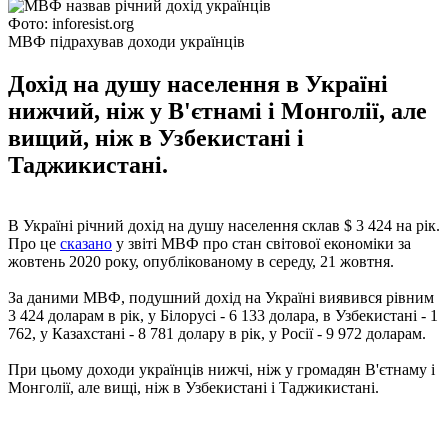
Фото: inforesist.org
МВФ підрахував доходи українців
Дохід на душу населення в Україні
нижчий, ніж у В'єтнамі і Монголії, але
вищий, ніж в Узбекистані і
Таджикистані.
В Україні річний дохід на душу населення склав $ 3 424 на рік.
Про це
сказано
у звіті МВФ про стан світової економіки за
жовтень 2020 року, опублікованому в середу, 21 жовтня.
За даними МВФ, подушний дохід на Україні виявився рівним
3 424 доларам в рік, у Білорусі - 6 133 долара, в Узбекистані - 1
762, у Казахстані - 8 781 долару в рік, у Росії - 9 972 доларам.
При цьому доходи українців нижчі, ніж у громадян В'єтнаму і
Монголії, але вищі, ніж в Узбекистані і Таджикистані.