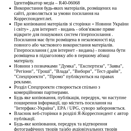
Ідентифікатор медіа – R40-06068
Використання будь-яких матеріалів, розміщених на
сайті, дозволяється за умови посилання на
Корреспондент.net.
При копіюванні матеріалів зі сторінки « Новини України
і світу» , для інтернет - видань - обов'язкове пряме
відкрите для пошукових систем гіперпосилання .
Посилання має бути розміщена в незалежності від
повного або часткового використання матеріалів.
Гіперпосилання ( для інтернет - видань) - повинна бути
розміщена в підзаголовку або в першому абзаці
матеріалу.
Новини з позначками "Думка", "Експертиза", "Заява",
"Регіони", "Гроші", "Влада", "Вибори", "Тест-драйв",
"Спецпроекти", "Промо" публікуються на правах
реклами.
Розділ Спецпроекти створюється спільно з
комерційними партнерами.
Будь яке копіювання, публікація, передрук, чи наступне
поширення інформації, що містить посилання на
"Інтерфакс-Україна", EPA / UPG, суворо забороняється.
Власник веб-сторінки в розділі Я-Корреспондент є автор
публікації.
Будь-яке копіювання, передрук та відтворення
фотографічних творів та/або аудіовізуальних творів