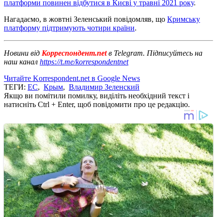
платформи повинен відбутися в Києві у травні 2021 року
.
Нагадаємо, в жовтні Зеленський повідомляв, що
Кримську
платформу підтримують чотири країни
.
Новини від
Корреспондент.net
в Telegram. Підписуйтесь на
наш канал
https://t.me/korrespondentnet
Читайте Korrespondent.net в Google News
ТЕГИ:
ЕС
,
Крым
,
Владимир Зеленский
Якщо ви помітили помилку, виділіть необхідний текст і
натисніть Ctrl + Enter, щоб повідомити про це редакцію.