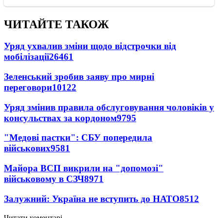
ЧИТАЙТЕ ТАКОЖ
Уряд ухвалив зміни щодо відстрочки від
мобілізації
26461
Зеленський зробив заяву про мирні
переговори
10122
Уряд змінив правила обслуговування чоловіків у
консульствах за кордоном
9795
"Медові пастки": СБУ попередила
військових
9581
Майора ВСП викрили на "допомозі"
військовому в СЗЧ
8971
Залужний: Україна не вступить до НАТО
8512
Читати коментарі