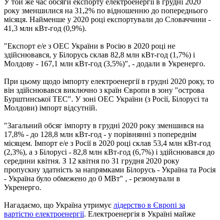
У той же час обсяги експорту електроенергії в грудні 2020
року зменшилися на 31,2% по відношенню до попереднього
місяця. Найменше у 2020 році експортували до Словаччини -
41,3 млн кВт-год (0,9%).
"Експорт е/е з ОЕС України в Росію в 2020 році не
здійснювався, у Білорусь склав 82,8 млн кВт-год (1,7%) і
Молдову - 167,1 млн кВт-год (3,5%)", - додали в Укренерго.
При цьому щодо імпорту електроенергії в грудні 2020 року, то
він здійснювався виключно з країн Європи в зону "острова
Бурштинської ТЕС". У зоні ОЕС України (з Росії, Білорусі та
Молдови) імпорт відсутній.
"Загальний обсяг імпорту в грудні 2020 року зменшився на
17,8% - до 128,8 млн кВт-год - у порівнянні з попереднім
місяцем. Імпорт е/е з Росії в 2020 році склав 53,4 млн кВт-год
(2,3%), а з Білорусі - 82,8 млн кВт-год (6,7%) і здійснювався до
середини квітня. З 12 квітня по 31 грудня 2020 року
пропускну здатність за напрямками Білорусь - Україна та Росія
- Україна було обмежено до 0 МВт" , - резюмували в
Укренерго.
Нагадаємо, що Україна утримує
лідерство в Європі за
вартістю електроенергії
. Електроенергія в Україні майже