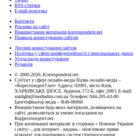
RSS-стрічки
E-mail розсилка
Контакти
Реклама на сайті
Використання матеріалів korrespondent.net
Правила користування сайтом
Договір користування сайтом
Політика у сфері конфіденційності і персональних даних
Угода щодо користування
Редакція
© 2000-2026, Korrespondent.net
Суб'єкт у сфері онлайн-медіа Назва онлайн-медіа –
«КореспонденТ.net» Адреса: 02091, місто Київ,
ХАРКІВСЬКЕ ШОСЕ, будинок 172-Б, офіс 208/1 E-mail:
sunlight@mediadim.com.ua
Телефон: 044-205-43-00
Ідентифікатор медіа – R40-06068
Використання будь-яких матеріалів, розміщених на
сайті, дозволяється за умови посилання на
Корреспондент.net.
При копіюванні матеріалів зі сторінки « Новини України
і світу» , для інтернет - видань - обов'язкове пряме
відкрите для пошукових систем гіперпосилання .