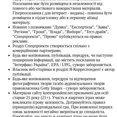
Посилання має бути розміщена в незалежності від
повного або часткового використання матеріалів.
Гіперпосилання ( для інтернет - видань) - повинна бути
розміщена в підзаголовку або в першому абзаці
матеріалу.
Новини з позначками "Думка", "Експертиза", "Заява",
"Регіони", "Гроші", "Влада", "Вибори", "Тест-драйв",
"Спецпроекти", "Промо" публікуються на правах
реклами.
Розділ Спецпроекти створюється спільно з
комерційними партнерами.
Будь яке копіювання, публікація, передрук, чи наступне
поширення інформації, що містить посилання на
"Інтерфакс-Україна", EPA / UPG, суворо забороняється.
Власник веб-сторінки в розділі Я-Корреспондент є автор
публікації.
Будь-яке копіювання, передрук та відтворення
фотографічних творів та/або аудіовізуальних творів
правовласника Getty Images - суворо забороняється.
Матеріали сайту korrespondent.net призначені для осіб
старше 21 року (21+). Участь в азартних іграх може
викликати ігрову залежність. Дотримуйтесь правил
(принципів) відповідальної гри. При виявленні перших
ознак залежності негайно зверніться до спеціаліста.
Пам'ятайте, що участь в азартних іграх не може бути