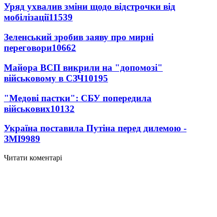
Уряд ухвалив зміни щодо відстрочки від
мобілізації
11539
Зеленський зробив заяву про мирні
переговори
10662
Майора ВСП викрили на "допомозі"
військовому в СЗЧ
10195
"Медові пастки": СБУ попередила
військових
10132
Україна поставила Путіна перед дилемою -
ЗМІ
9989
Читати коментарі