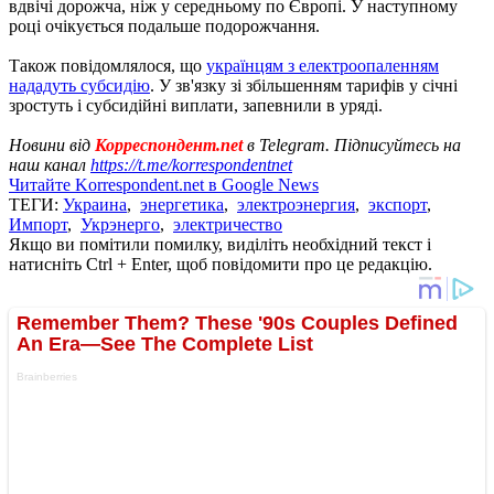
вдвічі дорожча, ніж у середньому по Європі. У наступному
році очікується подальше подорожчання.
Також повідомлялося, що
українцям з електроопаленням
нададуть субсидію
. У зв'язку зі збільшенням тарифів у січні
зростуть і субсидійні виплати, запевнили в уряді.
Новини від
Корреспондент.net
в Telegram. Підписуйтесь на
наш канал
https://t.me/korrespondentnet
Читайте Korrespondent.net в Google News
ТЕГИ:
Украина
,
энергетика
,
электроэнергия
,
экспорт
,
Импорт
,
Укрэнерго
,
электричество
Якщо ви помітили помилку, виділіть необхідний текст і
натисніть Ctrl + Enter, щоб повідомити про це редакцію.