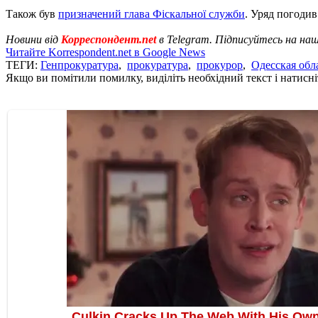
Також був
призначений глава Фіскальної служби
. Уряд погоди
Новини від
Корреспондент.net
в Telegram. Підписуйтесь на на
Читайте Korrespondent.net в Google News
ТЕГИ:
Генпрокуратура
,
прокуратура
,
прокурор
,
Одесская обл
Якщо ви помітили помилку, виділіть необхідний текст і натисніт