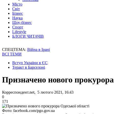
Місто
Світ
Бізнес
Наука
Шоу-бізнес
Спорт
Lifestyle
БЛОГИ ЧИТАЧІВ
СПЕЦТЕМА:
Війна в Ірані
ВСІ ТЕМИ
Вступ України в ЄС
Теракт в Барселоні
Призначено нового прокурора 
Корреспондент.net, 5 лютого 2021, 16:43
0
171
Фото: facebook.com/pgo.gov.ua