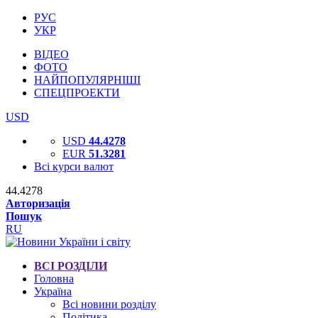
РУС
УКР
ВІДЕО
ФОТО
НАЙПОПУЛЯРНІШІ
СПЕЦПРОЕКТИ
USD
USD
44.4278
EUR
51.3281
Всі курси валют
44.4278
Авторизація
Пошук
RU
ВСІ РОЗДІЛИ
Головна
Україна
Всі новини розділу
Політика