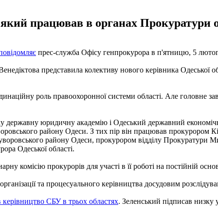
який працював в органах Прокуратури об
повідомляє
прес-служба Офісу генпрокурора в п'ятницю, 5 лютог
Венедіктова представила колективу нового керівника Одеської об
инаційну роль правоохоронної системи області. Але головне зав
ьку державну юридичну академію і Одеський державний економічн
оровського району Одеси. З тих пір він працював прокурором Кі
уворовського району Одеси, прокурором відділу Прокуратури Мик
рора Одеської області.
ну комісію прокурорів для участі в її роботі на постійній основ
організації та процесуального керівництва досудовим розслідув
в керівництво СБУ в трьох областях
. Зеленський підписав низку 