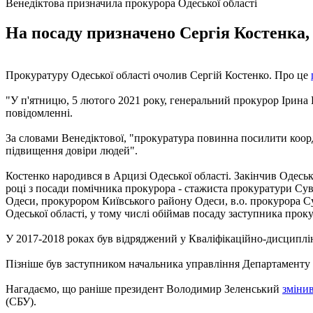
Венедіктова призначила прокурора Одеської області
На посаду призначено Сергія Костенка, 
Прокуратуру Одеської області очолив Сергій Костенко. Про це
"У п'ятницю, 5 лютого 2021 року, генеральний прокурор Ірина 
повідомленні.
За словами Венедіктової, "прокуратура повинна посилити коорд
підвищення довіри людей".
Костенко народився в Арцизі Одеської області. Закінчив Одес
році з посади помічника прокурора - стажиста прокуратури Сув
Одеси, прокурором Київського району Одеси, в.о. прокурора С
Одеської області, у тому числі обіймав посаду заступника проку
У 2017-2018 роках був відряджений у Кваліфікаційно-дисциплінар
Пізніше був заступником начальника управління Департаменту 
Нагадаємо, що раніше президент Володимир Зеленський
зміни
(СБУ).