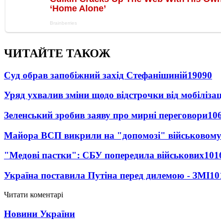
ЧИТАЙТЕ ТАКОЖ
Суд обрав запобіжний захід Стефанішиній
19090
Уряд ухвалив зміни щодо відстрочки від мобілізац
Зеленський зробив заяву про мирні переговори
10
Майора ВСП викрили на "допомозі" військовому
"Медові пастки": СБУ попередила військових
101
Україна поставила Путіна перед дилемою - ЗМІ
10
Читати коментарі
Новини України