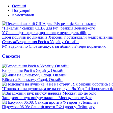
Останні
Популярні
Коментовані
"Пекельні" санкції США для РФ: реакція Зеленського
У Скелі підтвердили, що з полку переводять бійців
Дрон поцілив по лікарні в Херсоні: постраждали медпрацівниц
Сюжет
Вторгнення Росії в Україну. Онлайн
РФ вдарила по Слов'янську: є загиблий і п'ятеро поранених
Сюжети
Вторгнення Росії в Україну. Онлайн
Війна на Близькому Сході. Онлайн
"Полювати на лучника, а не на стрілу". Як Україні боротись з 
Загадковий звук вибуху налякав Москву: що це було
Підсумки 06.08: Санкції проти РФ і дрон у Лейпцигу