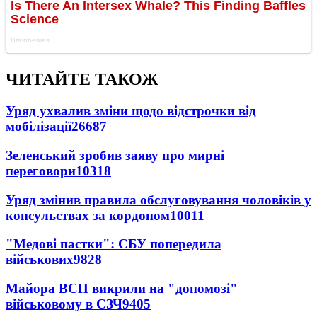
ЧИТАЙТЕ ТАКОЖ
Уряд ухвалив зміни щодо відстрочки від
мобілізації
26687
Зеленський зробив заяву про мирні
переговори
10318
Уряд змінив правила обслуговування чоловіків у
консульствах за кордоном
10011
"Медові пастки": СБУ попередила
військових
9828
Майора ВСП викрили на "допомозі"
військовому в СЗЧ
9405