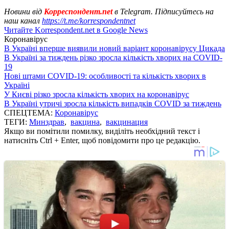
Новини від
Корреспондент.net
в Telegram. Підписуйтесь на
наш канал
https://t.me/korrespondentnet
Читайте Korrespondent.net в Google News
Коронавірус
В Україні вперше виявили новий варіант коронавірусу Цикада
В Україні за тиждень різко зросла кількість хворих на COVID-
19
Нові штами COVID-19: особливості та кількість хворих в
Україні
У Києві різко зросла кількість хворих на коронавірус
В Україні утричі зросла кількість випадків COVID за тиждень
СПЕЦТЕМА:
Коронавірус
ТЕГИ:
Минздрав
,
вакцина
,
вакцинация
Якщо ви помітили помилку, виділіть необхідний текст і
натисніть Ctrl + Enter, щоб повідомити про це редакцію.