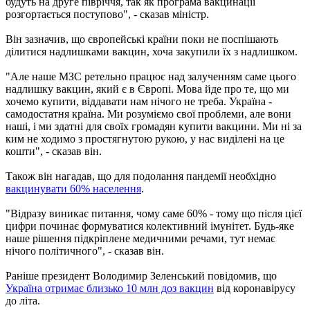
будуть на друге півріччя, так як програма вакцинації
розгортається поступово", - сказав міністр.
Він зазначив, що європейські країни поки не поспішають
ділитися надлишками вакцин, хоча закупили їх з надлишком.
"Але наше МЗС ретельно працює над залученням саме цього
надлишку вакцин, який є в Європі. Мова йде про те, що ми
хочемо купити, віддавати нам нічого не треба. Україна -
самодостатня країна. Ми розуміємо свої проблеми, але вони
наші, і ми здатні для своїх громадян купити вакцини. Ми ні за
ким не ходимо з простягнутою рукою, у нас виділені на це
кошти", - сказав він.
Також він нагадав, що для подолання пандемії необхідно
вакцинувати 60% населення
.
"Відразу виникає питання, чому саме 60% - тому що після цієї
цифри починає формуватися колективний імунітет. Будь-яке
наше рішення підкріплене медичними речами, тут немає
нічого політичного", - сказав він.
Раніше президент Володимир Зеленський повідомив, що
Україна отримає близько 10 млн доз вакцин
від коронавірусу
до літа.