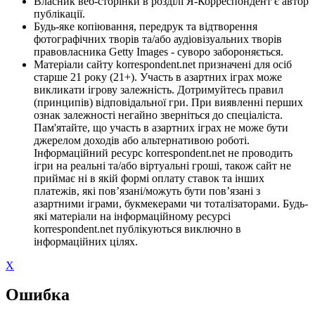
Власник веб-сторінки в розділі Я-Корреспондент є автор
публікації.
Будь-яке копіювання, передрук та відтворення
фотографічних творів та/або аудіовізуальних творів
правовласника Getty Images - суворо забороняється.
Матеріали сайту korrespondent.net призначені для осіб
старше 21 року (21+). Участь в азартних іграх може
викликати ігрову залежність. Дотримуйтесь правил
(принципів) відповідальної гри. При виявленні перших
ознак залежності негайно зверніться до спеціаліста.
Пам'ятайте, що участь в азартних іграх не може бути
джерелом доходів або альтернативою роботі.
Інформаційний ресурс korrespondent.net не проводить
ігри на реальні та/або віртуальні гроші, також сайт не
приймає ні в якій формі оплату ставок та інших
платежів, які пов’язані/можуть бути пов’язані з
азартними іграми, букмекерами чи тоталізаторами. Будь-
які матеріали на інформаційному ресурсі
korrespondent.net публікуються виключно в
інформаційних цілях.
X
Ошибка