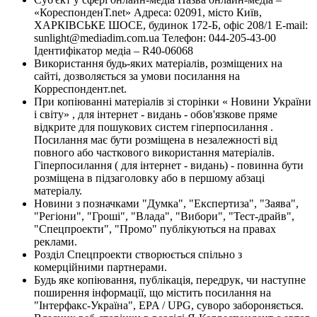
«КореспонденТ.net» Адреса: 02091, місто Київ,
ХАРКІВСЬКЕ ШОСЕ, будинок 172-Б, офіс 208/1 E-mail:
sunlight@mediadim.com.ua
Телефон: 044-205-43-00
Ідентифікатор медіа – R40-06068
Використання будь-яких матеріалів, розміщених на
сайті, дозволяється за умови посилання на
Корреспондент.net.
При копіюванні матеріалів зі сторінки « Новини України
і світу» , для інтернет - видань - обов'язкове пряме
відкрите для пошукових систем гіперпосилання .
Посилання має бути розміщена в незалежності від
повного або часткового використання матеріалів.
Гіперпосилання ( для інтернет - видань) - повинна бути
розміщена в підзаголовку або в першому абзаці
матеріалу.
Новини з позначками "Думка", "Експертиза", "Заява",
"Регіони", "Гроші", "Влада", "Вибори", "Тест-драйв",
"Спецпроекти", "Промо" публікуються на правах
реклами.
Розділ Спецпроекти створюється спільно з
комерційними партнерами.
Будь яке копіювання, публікація, передрук, чи наступне
поширення інформації, що містить посилання на
"Інтерфакс-Україна", EPA / UPG, суворо забороняється.