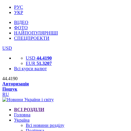
РУС
УКР
ВІДЕО
ФОТО
НАЙПОПУЛЯРНІШІ
СПЕЦПРОЕКТИ
USD
USD
44.4190
EUR
51.3207
Всі курси валют
44.4190
Авторизація
Пошук
RU
ВСІ РОЗДІЛИ
Головна
Україна
Всі новини розділу
Політика