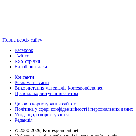
Повна версія сайту
Facebook
Twitter
RSS-стрічки
E-mail розсилка
Контакти
Реклама на сайті
Використання матеріалів korrespondent.net
Правила користування сайтом
Договір користування сайтом
Політика у сфері конфіденційності і персональних даних
Угода щодо користування
Редакція
© 2000-2026, Korrespondent.net
Суб'єкт у сфері онлайн-медіа Назва онлайн-медіа –