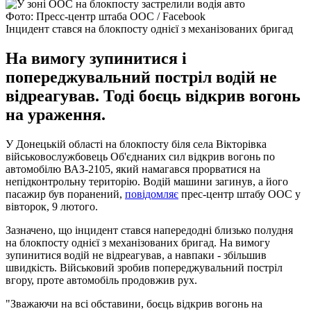
Фото: Пресс-центр штаба ООС / Facebook
Інцидент стався на блокпосту однієї з механізованих бригад
На вимогу зупинитися і
попереджувальний постріл водій не
відреагував. Тоді боєць відкрив вогонь
на ураження.
У Донецькій області на блокпосту біля села Вікторівка
військовослужбовець Об'єднаних сил відкрив вогонь по
автомобілю ВАЗ-2105, який намагався прорватися на
непідконтрольну територію. Водій машини загинув, а його
пасажир був поранений,
повідомляє
прес-центр штабу ООС у
вівторок, 9 лютого.
Зазначено, що інцидент стався напередодні близько полудня
на блокпосту однієї з механізованих бригад. На вимогу
зупинитися водій не відреагував, а навпаки - збільшив
швидкість. Військовий зробив попереджувальний постріл
вгору, проте автомобіль продовжив рух.
"Зважаючи на всі обставини, боєць відкрив вогонь на