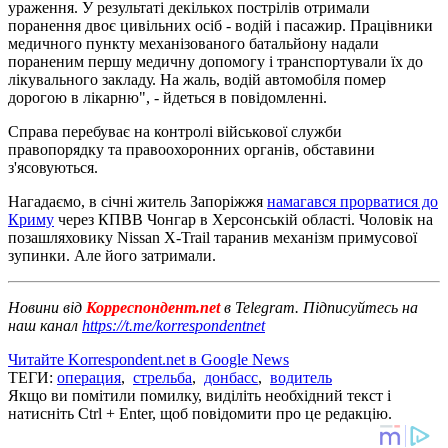
ураження. У результаті декількох пострілів отримали
поранення двоє цивільних осіб - водій і пасажир. Працівники
медичного пункту механізованого батальйону надали
пораненим першу медичну допомогу і транспортували їх до
лікувального закладу. На жаль, водій автомобіля помер
дорогою в лікарню", - йдеться в повідомленні.
Справа перебуває на контролі військової служби
правопорядку та правоохоронних органів, обставини
з'ясовуються.
Нагадаємо, в січні житель Запоріжжя
намагався прорватися до
Криму
через КПВВ Чонгар в Херсонській області. Чоловік на
позашляховику Nissan X-Trail таранив механізм примусової
зупинки. Але його затримали.
Новини від
Корреспондент.net
в Telegram. Підписуйтесь на
наш канал
https://t.me/korrespondentnet
Читайте Korrespondent.net в Google News
ТЕГИ:
операция
,
стрельба
,
донбасс
,
водитель
Якщо ви помітили помилку, виділіть необхідний текст і
натисніть Ctrl + Enter, щоб повідомити про це редакцію.