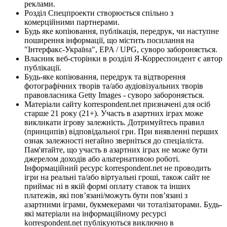
реклами.
Розділ Спецпроекти створюється спільно з
комерційними партнерами.
Будь яке копіювання, публікація, передрук, чи наступне
поширення інформації, що містить посилання на
"Інтерфакс-Україна", EPA / UPG, суворо забороняється.
Власник веб-сторінки в розділі Я-Корреспондент є автор
публікації.
Будь-яке копіювання, передрук та відтворення
фотографічних творів та/або аудіовізуальних творів
правовласника Getty Images - суворо забороняється.
Матеріали сайту korrespondent.net призначені для осіб
старше 21 року (21+). Участь в азартних іграх може
викликати ігрову залежність. Дотримуйтесь правил
(принципів) відповідальної гри. При виявленні перших
ознак залежності негайно зверніться до спеціаліста.
Пам'ятайте, що участь в азартних іграх не може бути
джерелом доходів або альтернативою роботі.
Інформаційний ресурс korrespondent.net не проводить
ігри на реальні та/або віртуальні гроші, також сайт не
приймає ні в якій формі оплату ставок та інших
платежів, які пов’язані/можуть бути пов’язані з
азартними іграми, букмекерами чи тоталізаторами. Будь-
які матеріали на інформаційному ресурсі
korrespondent.net публікуються виключно в