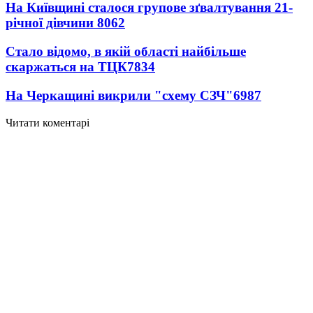
На Київщині сталося групове зґвалтування 21-
річної дівчини
8062
Стало відомо, в якій області найбільше
скаржаться на ТЦК
7834
На Черкащині викрили "схему СЗЧ"
6987
Читати коментарі