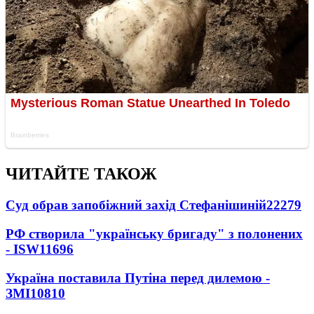
ЧИТАЙТЕ ТАКОЖ
Суд обрав запобіжний захід Стефанішиній
22279
РФ створила "українську бригаду" з полонених
- ISW
11696
Україна поставила Путіна перед дилемою -
ЗМІ
10810