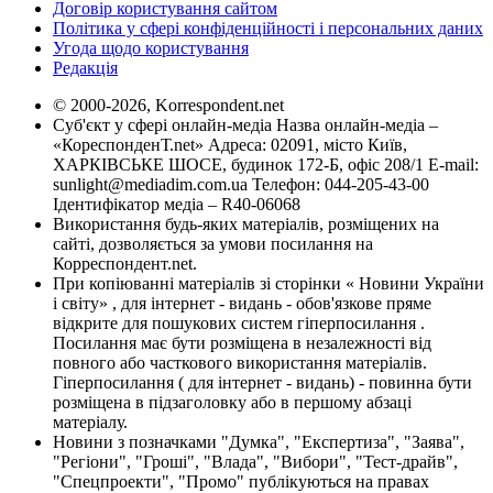
Договір користування сайтом
Політика у сфері конфіденційності і персональних даних
Угода щодо користування
Редакція
© 2000-2026, Korrespondent.net
Суб'єкт у сфері онлайн-медіа Назва онлайн-медіа –
«КореспонденТ.net» Адреса: 02091, місто Київ,
ХАРКІВСЬКЕ ШОСЕ, будинок 172-Б, офіс 208/1 E-mail:
sunlight@mediadim.com.ua
Телефон: 044-205-43-00
Ідентифікатор медіа – R40-06068
Використання будь-яких матеріалів, розміщених на
сайті, дозволяється за умови посилання на
Корреспондент.net.
При копіюванні матеріалів зі сторінки « Новини України
і світу» , для інтернет - видань - обов'язкове пряме
відкрите для пошукових систем гіперпосилання .
Посилання має бути розміщена в незалежності від
повного або часткового використання матеріалів.
Гіперпосилання ( для інтернет - видань) - повинна бути
розміщена в підзаголовку або в першому абзаці
матеріалу.
Новини з позначками "Думка", "Експертиза", "Заява",
"Регіони", "Гроші", "Влада", "Вибори", "Тест-драйв",
"Спецпроекти", "Промо" публікуються на правах