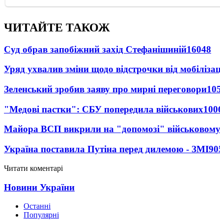
ЧИТАЙТЕ ТАКОЖ
Суд обрав запобіжний захід Стефанішиній
16048
Уряд ухвалив зміни щодо відстрочки від мобілізац
Зеленський зробив заяву про мирні переговори
10
"Медові пастки": СБУ попередила військових
100
Майора ВСП викрили на "допомозі" військовому
Україна поставила Путіна перед дилемою - ЗМІ
90
Читати коментарі
Новини України
Останні
Популярні