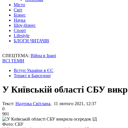
Місто
Світ
Бізнес
Наука
Шоу-бізнес
Спорт
Lifestyle
БЛОГИ ЧИТАЧІВ
СПЕЦТЕМА:
Війна в Ірані
ВСІ ТЕМИ
Вступ України в ЄС
Теракт в Барселоні
У Київській області СБУ викр
Текст:
Надтока Світлана
, 11 лютого 2021, 12:37
0
901
Фото: СБУ