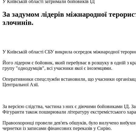
У Київській області затримали бойовиків ІД
За задумом лідерів міжнародної терорис
злочинів.
У Київській області СБУ викрила осередок міжнародної терорис
Його лідером є бойовик, який перебуває в розшуку в одній з кра
групу "однодумців", всі учасники якої є іноземцями.
Оперативники спецслужби встановили, що учасники організації п
Центральної Азії.
За версією слідства, частина з них є діючими бойовиками ІД. За
Фігуранти також поширювали літературу екстремістського хара
Правоохоронці провели дев'ять обшуків, було вилучено вибухоне
чернетки із записами фінансових переказів у Сирію.