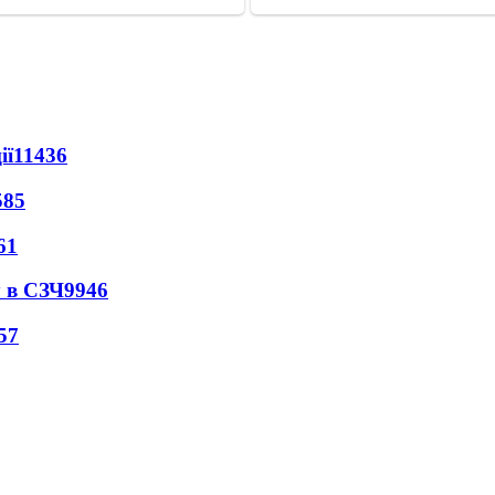
ії
11436
585
61
 в СЗЧ
9946
57