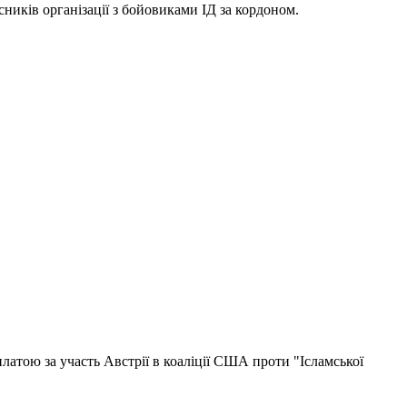
сників організації з бойовиками ІД за кордоном.
платою за участь Австрії в коаліції США проти "Ісламської