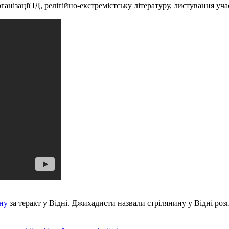
нізації ІД, релігійно-екстремістську літературу, листування уча
ину
за теракт у Відні. Джихадисти назвали стрілянину у Відні роз