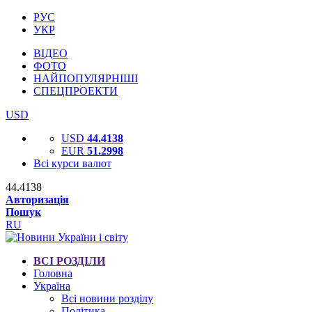
РУС
УКР
ВІДЕО
ФОТО
НАЙПОПУЛЯРНІШІ
СПЕЦПРОЕКТИ
USD
USD
44.4138
EUR
51.2998
Всі курси валют
44.4138
Авторизація
Пошук
RU
ВСІ РОЗДІЛИ
Головна
Україна
Всі новини розділу
Політика