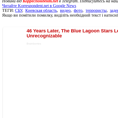
Новини від
Корреспондент.net
в Telegram. Підписуйтесь на на
Читайте Korrespondent.net в Google News
ТЕГИ:
СБУ
,
Киевская область
,
видео
,
фото
,
террористы
,
зад
Якщо ви помітили помилку, виділіть необхідний текст і натисніт