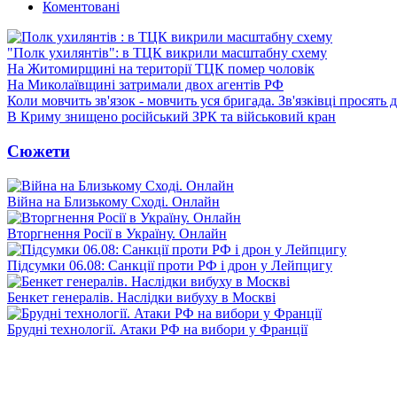
Коментовані
"Полк ухилянтів": в ТЦК викрили масштабну схему
На Житомирщині на території ТЦК помер чоловік
На Миколаївщині затримали двох агентів РФ
Коли мовчить зв'язок - мовчить уся бригада. Зв'язківці просять
В Криму знищено російський ЗРК та військовий кран
Сюжети
Війна на Близькому Сході. Онлайн
Вторгнення Росії в Україну. Онлайн
Підсумки 06.08: Санкції проти РФ і дрон у Лейпцигу
Бенкет генералів. Наслідки вибуху в Москві
Брудні технології. Атаки РФ на вибори у Франції