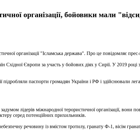
тичної організації, бойовики мали "відси
тичної організації "Ісламська держава". Про це повідомляє прес
їн Східної Європи за участь у бойових діях у Сирії. У 2019 році
ідробляли паспорти громадян України і РФ і здійснювали легаліз
 задумом лідерів міжнародної терористичної організації, вони пов
ктеру серед потенційних прихильників.
безпечну речовину із вмістом тротилу, гранату Ф-1, вісім гранат