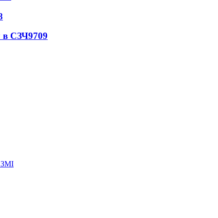
8
 в СЗЧ
9709
 ЗМІ