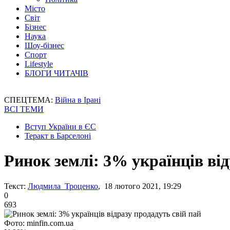
Місто
Світ
Бізнес
Наука
Шоу-бізнес
Спорт
Lifestyle
БЛОГИ ЧИТАЧІВ
СПЕЦТЕМА:
Війна в Ірані
ВСІ ТЕМИ
Вступ України в ЄС
Теракт в Барселоні
Ринок землі: 3% українців від
Текст:
Людмила Троценко
, 18 лютого 2021, 19:29
0
693
Фото: minfin.com.ua