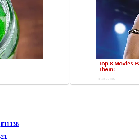
ії
11338
521