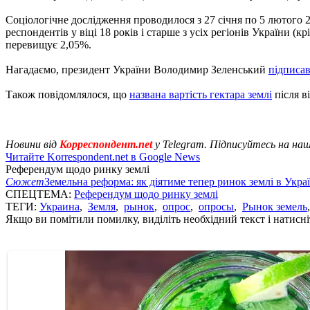
Соціологічне дослідження проводилося з 27 січня по 5 лютого
респондентів у віці 18 років і старше з усіх регіонів України 
перевищує 2,05%.
Нагадаємо, президент України Володимир Зеленський
підписав
Також повідомлялося, що
названа вартість гектара землі
після в
Новини від
Корреспондент.net
у Telegram. Підписуйтесь на на
Читайте Korrespondent.net в Google News
Референдум щодо ринку землі
Сюжет
Земельна реформа: як діятиме тепер ринок землі в Украї
СПЕЦТЕМА:
Референдум щодо ринку землі
ТЕГИ:
Украина
,
Земля
,
рынок
,
опрос
,
опросы
,
Рынок земель
Якщо ви помітили помилку, виділіть необхідний текст і натисніт