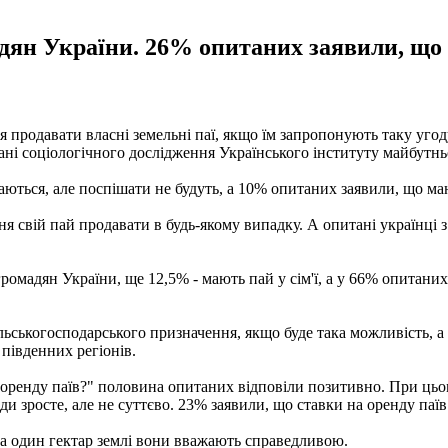
дян України. 26% опитаних заявили, що 
 продавати власні земельні паї, якщо їм запропонують таку угоду
ані соціологічного дослідження Українського інституту майбутн
аються, але поспішати не будуть, а 10% опитаних заявили, що ма
 свій пай продавати в будь-якому випадку. А опитані українці з
ромадян України, ще 12,5% - мають пай у сім'ї, а у 66% опитаних
ільськогосподарського призначення, якщо буде така можливість, а
 південних регіонів.
а оренду паїв?" половина опитаних відповіли позитивно. При ць
ди зросте, але не суттєво. 23% заявили, що ставки на оренду паїв
 за один гектар землі вони вважають справедливою.