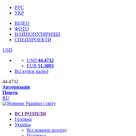
РУС
УКР
ВІДЕО
ФОТО
НАЙПОПУЛЯРНІШІ
СПЕЦПРОЕКТИ
USD
USD
44.4732
EUR
51.3093
Всі курси валют
44.4732
Авторизація
Пошук
RU
ВСІ РОЗДІЛИ
Головна
Україна
Всі новини розділу
Політика