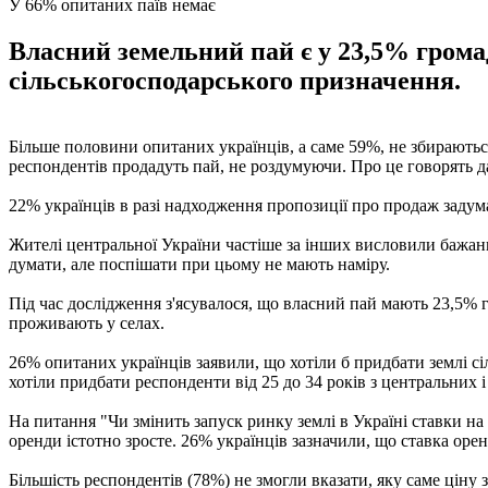
У 66% опитаних паїв немає
Власний земельний пай є у 23,5% грома
сільськогосподарського призначення.
Більше половини опитаних українців, а саме 59%, не збираються
респондентів продадуть пай, не роздумуючи. Про це говорять д
22% українців в разі надходження пропозиції про продаж задум
Жителі центральної України частіше за інших висловили бажання
думати, але поспішати при цьому не мають наміру.
Під час дослідження з'ясувалося, що власний пай мають 23,5% г
проживають у селах.
26% опитаних українців заявили, що хотіли б придбати землі с
хотіли придбати респонденти від 25 до 34 років з центральних і
На питання "Чи змінить запуск ринку землі в Україні ставки н
оренди істотно зросте. 26% українців зазначили, що ставка орен
Більшість респондентів (78%) не змогли вказати, яку саме ціну