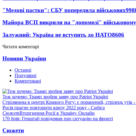
"Медові пастки": СБУ попередила військових
998
Майора ВСП викрили на "допомозі" військовому
Залужний: Україна не вступить до НАТО
8606
Читати коментарі
Новини України
Останні
Популярні
Коментовані
Теж хочемо: Трамп зробив заяву про Patriot Україні
Стрілянина в центрі Кривого Рогу: є поранений, стрілець утік -
Росія прагне повторити кризу 2022 року - Сибіга
Сюжет
Вторгнення Росії в Україну. Онлайн
170 боїв: Генштаб повідомив про ситуацію на фронті
Сюжети