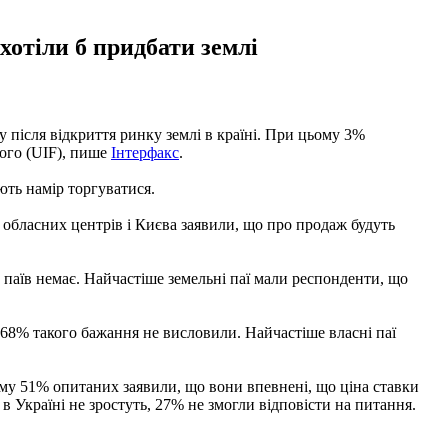
хотіли б придбати землі
 після відкриття ринку землі в країні. При цьому 3%
ього (UIF), пише
Інтерфакс
.
ють намір торгуватися.
 обласних центрів і Києва заявили, що про продаж будуть
 паїв немає. Найчастіше земельні паї мали респонденти, що
 68% такого бажання не висловили. Найчастіше власні паї
ому 51% опитаних заявили, що вони впевнені, що ціна ставки
 в Україні не зростуть, 27% не змогли відповісти на питання.