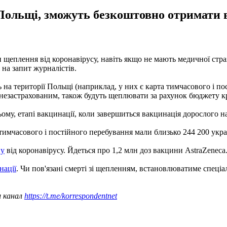
Польщі, зможуть безкоштовно отримати в
 щеплення від коронавірусу, навіть якщо не мають медичної стра
на запит журналістів.
ють на території Польщі (наприклад, у них є карта тимчасового і 
є незастрахованим, також будуть щеплювати за рахунок бюджету кр
ому, етапі вакцинації, коли завершиться вакцинація дорослого 
 тимчасового і постійного перебування мали близько 244 200 укра
ну
від коронавірусу. Йдеться про 1,2 млн доз вакцини AstraZeneca
нації
. Чи пов'язані смерті зі щепленням, встановлюватиме спеціал
ш канал
https://t.me/korrespondentnet