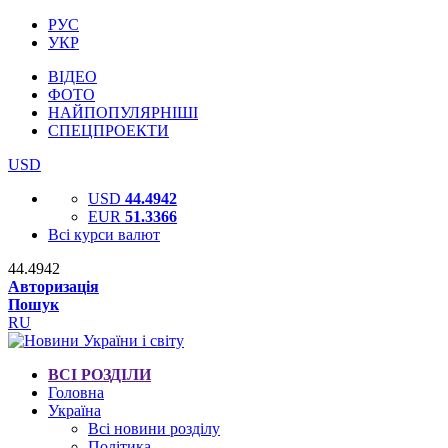
РУС
УКР
ВІДЕО
ФОТО
НАЙПОПУЛЯРНІШІ
СПЕЦПРОЕКТИ
USD
USD
44.4942
EUR
51.3366
Всі курси валют
44.4942
Авторизація
Пошук
RU
ВСІ РОЗДІЛИ
Головна
Україна
Всі новини розділу
Політика