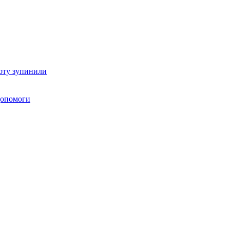
оту зупинили
 допомоги