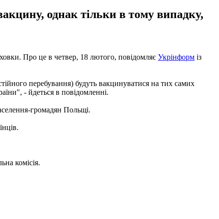
акцину, однак тільки в тому випадку,
ховки. Про це в четвер, 18 лютого, повідомляє
Укрінформ
із
постійного перебування) будуть вакцинуватися на тих самих
аїни", - йдеться в повідомленні.
населення-громадян Польщі.
їнців.
.
ьна комісія.