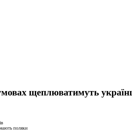
 умовах щеплюватимуть україн
имають поляки