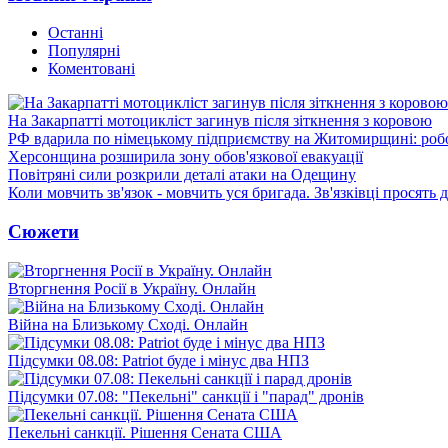
Останні
Популярні
Коментовані
На Закарпатті мотоцикліст загинув після зіткнення з коровою
РФ вдарила по німецькому підприємству на Житомирщині: роб
Херсонщина розширила зону обов'язкової евакуації
Повітряні сили розкрили деталі атаки на Одещину
Коли мовчить зв'язок - мовчить уся бригада. Зв'язківці просять
Сюжети
Вторгнення Росії в Україну. Онлайн
Війна на Близькому Сході. Онлайн
Підсумки 08.08: Patriot буде і мінус два НПЗ
Підсумки 07.08: "Пекельні" санкції і "парад" дронів
Пекельні санкції. Рішення Сената США