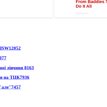
 ISW
12052
877
ної дівчини
8163
ся на ТЦК
7936
 "але"
7457