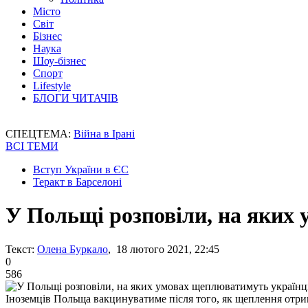
Місто
Світ
Бізнес
Наука
Шоу-бізнес
Спорт
Lifestyle
БЛОГИ ЧИТАЧІВ
СПЕЦТЕМА:
Війна в Ірані
ВСІ ТЕМИ
Вступ України в ЄС
Теракт в Барселоні
У Польщі розповіли, на яких
Текст:
Олена Буркало
, 18 лютого 2021, 22:45
0
586
Іноземців Польща вакцинуватиме після того, як щеплення отр