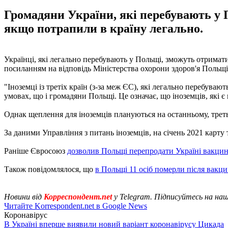
Громадяни України, які перебувають у 
якщо потрапили в країну легально.
Українці, які легально перебувають у Польщі, зможуть отримати
посиланням на відповідь Міністерства охорони здоров'я Польщі 
"Іноземці із третіх країн (з-за меж ЄС), які легально перебува
умовах, що і громадяни Польщі. Це означає, що іноземців, які 
Однак щеплення для іноземців плануються на останньому, треть
За даними Управління з питань іноземців, на січень 2021 карту
Раніше Євросоюз
дозволив Польщі перепродати Україні вакци
Також повідомлялося, що
в Польщі 11 осіб померли після вакци
Новини від
Корреспондент.net
у Telegram. Підписуйтесь на на
Читайте Korrespondent.net в Google News
Коронавірус
В Україні вперше виявили новий варіант коронавірусу Цикада