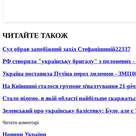
ЧИТАЙТЕ ТАКОЖ
Суд обрав запобіжний захід Стефанішиній
22337
РФ створила "українську бригаду" з полонених -
Україна поставила Путіна перед дилемою - ЗМІ
10
На Київщині сталося групове зґвалтування 21-річ
Стало відомо, в якій області найбільше скаржать
Зеленський про українську балістику: Буде, але є
Читати коментарі
Новини України