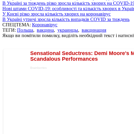
В Україні за тиждень різко зросла кількість хворих на COVID-1
Нові штами COVID-19: особливості та кількість хворих в Украї
У Києві різко зросла кількість хворих на коронавірус
В Україні утричі зросла кількість випадків COVID за тиждень
СПЕЦТЕМА:
Коронавірус
ТЕГИ:
Польша
,
вакцина
,
украинцы
,
вакцинация
Якщо ви помітили помилку, виділіть необхідний текст і натисніт