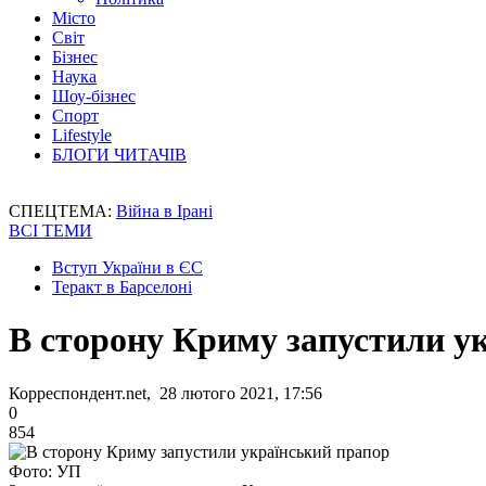
Місто
Світ
Бізнес
Наука
Шоу-бізнес
Спорт
Lifestyle
БЛОГИ ЧИТАЧІВ
СПЕЦТЕМА:
Війна в Ірані
ВСІ ТЕМИ
Вступ України в ЄС
Теракт в Барселоні
В сторону Криму запустили у
Корреспондент.net, 28 лютого 2021, 17:56
0
854
Фото: УП