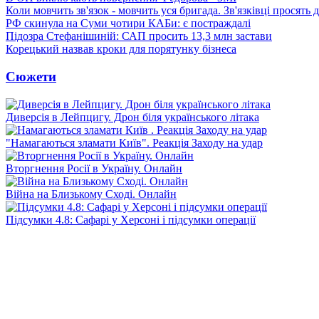
Коли мовчить зв'язок - мовчить уся бригада. Зв'язківці просять
РФ скинула на Суми чотири КАБи: є постраждалі
Підозра Стефанішиній: САП просить 13,3 млн застави
Корецький назвав кроки для порятунку бізнеса
Сюжети
Диверсія в Лейпцигу. Дрон біля українського літака
"Намагаються зламати Київ". Реакція Заходу на удар
Вторгнення Росії в Україну. Онлайн
Війна на Близькому Сході. Онлайн
Підсумки 4.8: Сафарі у Херсоні і підсумки операції