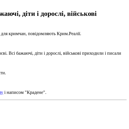
аючі, діти і дорослі, військові
 для кримчан, повідомляють Крим.Реалії.
і. Всі бажаючі, діти і дорослі, військові приходили і писали
ти.
му
і написом "Крадене".