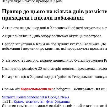
Запуск українського прапора в Крим
Прапор до цього на кілька днів розмісти
приходили і писали побажання.
Активісти на адмінкордоні в Херсонській області запустили в
Акція присвячена Дню опору російської окупації півострова.
Прапор запустили в Крим на повітряних кулях з Каланчака. До ц
побажання і звернення до кримчан, які продовжують проживати 
У вівторок, 23 лютого, прапор принесли до будівлі Верховної 
Сам прапор розміром 20 на 6 метрів пошила переселенка і вол
Нагадаємо, що в Харкові поряд з будівлею Генерального консул
Новини від
Корреспондент.net
в Telegram. Підписуйтесь на на
Читайте Korrespondent.net в Google News
ТЕГИ:
Крым
,
активисты
,
флаг Украины
Якщо ви помітили помилку, виділіть необхідний текст і натисніт