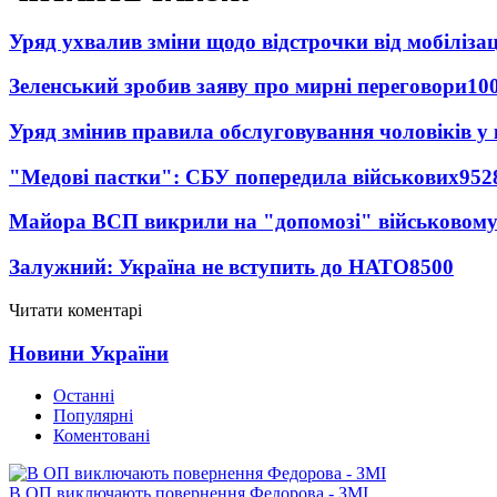
Уряд ухвалив зміни щодо відстрочки від мобілізац
Зеленський зробив заяву про мирні переговори
10
Уряд змінив правила обслуговування чоловіків у
"Медові пастки": СБУ попередила військових
952
Майора ВСП викрили на "допомозі" військовому
Залужний: Україна не вступить до НАТО
8500
Читати коментарі
Новини України
Останні
Популярні
Коментовані
В ОП виключають повернення Федорова - ЗМІ