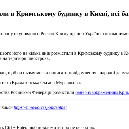
ли в Кримському будинку в Києві, всі баж
 сторону окупованого Росією Криму прапор України з посланнями
ього його на кілька днів розмістили в Кримському будинку в Києв
на території півострова.
Ради, щоб на ньому могли написати повідомлення і народні депута
онтер з Краматорська Оксана Муравльова.
ьства Російської Федерації розмістили
банер із зображенням Кри
ш канал
https://t.me/korrespondentnet
ь Ctrl + Enter, щоб повідомити про це редакцію.