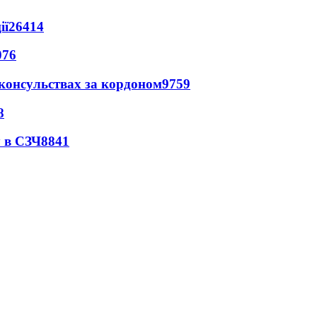
ії
26414
076
 консульствах за кордоном
9759
8
 в СЗЧ
8841