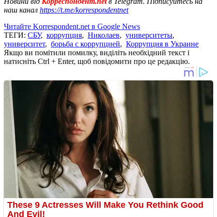
Новини від
Корреспондент.net
в Telegram. Підписуйтесь на
наш канал
https://t.me/korrespondentnet
Читайте Korrespondent.net в Google News
ТЕГИ:
СБУ
,
коррупция
,
Николаев
,
университеты
,
университет
,
борьба с коррупцией
,
Коррупция в Украине
Якщо ви помітили помилку, виділіть необхідний текст і
натисніть Ctrl + Enter, щоб повідомити про це редакцію.