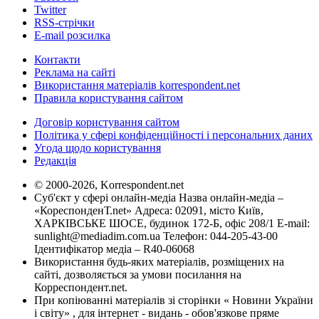
Twitter
RSS-стрічки
E-mail розсилка
Контакти
Реклама на сайті
Використання матеріалів korrespondent.net
Правила користування сайтом
Договір користування сайтом
Політика у сфері конфіденційності і персональних даних
Угода щодо користування
Редакція
© 2000-2026, Korrespondent.net
Суб'єкт у сфері онлайн-медіа Назва онлайн-медіа –
«КореспонденТ.net» Адреса: 02091, місто Київ,
ХАРКІВСЬКЕ ШОСЕ, будинок 172-Б, офіс 208/1 E-mail:
sunlight@mediadim.com.ua
Телефон: 044-205-43-00
Ідентифікатор медіа – R40-06068
Використання будь-яких матеріалів, розміщених на
сайті, дозволяється за умови посилання на
Корреспондент.net.
При копіюванні матеріалів зі сторінки « Новини України
і світу» , для інтернет - видань - обов'язкове пряме