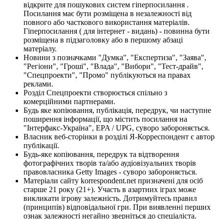
відкрите для пошукових систем гіперпосилання .
Посилання має бути розміщена в незалежності від
повного або часткового використання матеріалів.
Гіперпосилання ( для інтернет - видань) - повинна бути
розміщена в підзаголовку або в першому абзаці
матеріалу.
Новини з позначками "Думка", "Експертиза", "Заява",
"Регіони", "Гроші", "Влада", "Вибори", "Тест-драйв",
"Спецпроекти", "Промо" публікуються на правах
реклами.
Розділ Спецпроекти створюється спільно з
комерційними партнерами.
Будь яке копіювання, публікація, передрук, чи наступне
поширення інформації, що містить посилання на
"Інтерфакс-Україна", EPA / UPG, суворо забороняється.
Власник веб-сторінки в розділі Я-Корреспондент є автор
публікації.
Будь-яке копіювання, передрук та відтворення
фотографічних творів та/або аудіовізуальних творів
правовласника Getty Images - суворо забороняється.
Матеріали сайту korrespondent.net призначені для осіб
старше 21 року (21+). Участь в азартних іграх може
викликати ігрову залежність. Дотримуйтесь правил
(принципів) відповідальної гри. При виявленні перших
ознак залежності негайно зверніться до спеціаліста.