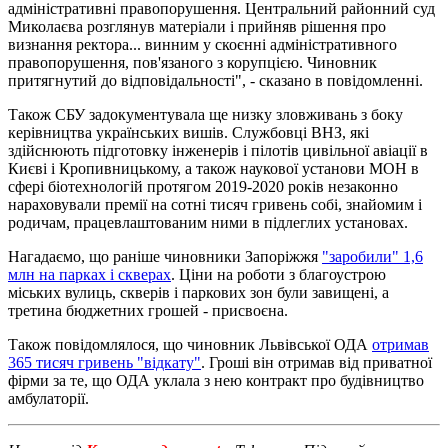
адміністративні правопорушення. Центральний районний суд
Миколаєва розглянув матеріали і прийняв рішення про
визнання ректора... винним у скоєнні адміністративного
правопорушення, пов'язаного з корупцією. Чиновник
притягнутий до відповідальності", - сказано в повідомленні.
Також СБУ задокументувала ще низку зловживань з боку
керівництва українських вишів. Службовці ВНЗ, які
здійснюють підготовку інженерів і пілотів цивільної авіації в
Києві і Кропивницькому, а також наукової установи МОН в
сфері біотехнологій протягом 2019-2020 років незаконно
нараховували премії на сотні тисяч гривень собі, знайомим і
родичам, працевлаштованим ними в підлеглих установах.
Нагадаємо, що раніше чиновники Запоріжжя
"заробили" 1,6
млн на парках і скверах
. Ціни на роботи з благоустрою
міських вулиць, скверів і паркових зон були завищені, а
третина бюджетних грошей - присвоєна.
Також повідомлялося, що чиновник Львівської ОДА
отримав
365 тисяч гривень "відкату"
. Гроші він отримав від приватної
фірми за те, що ОДА уклала з нею контракт про будівництво
амбулаторії.