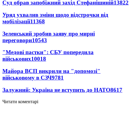
Суд обрав запобіжний захід Стефанішиній
13822
Уряд ухвалив зміни щодо відстрочки від
мобілізації
11368
Зеленський зробив заяву про мирні
переговори
10543
"Медові пастки": СБУ попередила
військових
10018
Майора ВСП викрили на "допомозі"
військовому в СЗЧ
9781
Залужний: Україна не вступить до НАТО
8617
Читати коментарі