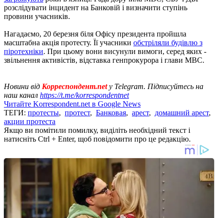
розслідувати інцидент на Банковій і визначити ступінь
провини учасників.
Нагадаємо, 20 березня біля Офісу президента пройшла
масштабна акція протесту. Її учасники
обстріляли будівлю з
піротехніки
. При цьому вони висунули вимоги, серед яких -
звільнення активістів, відставка генпрокурора і глави МВС.
Новини від
Корреспондент.net
у Telegram. Підписуйтесь на
наш канал
https://t.me/korrespondentnet
Читайте Korrespondent.net в Google News
ТЕГИ:
протесты
,
протест
,
Банковая
,
арест
,
домашний арест
,
акции протеста
Якщо ви помітили помилку, виділіть необхідний текст і
натисніть Ctrl + Enter, щоб повідомити про це редакцію.