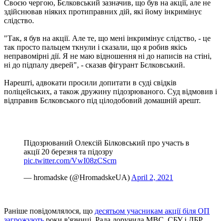
Своєю чергою, Бєлковський зазначив, що був на акції, але не
здійснював ніяких протиправних дій, які йому інкримінує
слідство.
"Так, я був на акції. Але те, що мені інкримінує слідство, - це
так просто пальцем ткнули і сказали, що я робив якісь
неправомірні дії. Я не маю відношення ні до написів на стіні,
ні до підпалу дверей", - сказав фігурант Бєлковський.
Нарешті, адвокати просили допитати в суді свідків
поліцейських, а також дружину підозрюваного. Суд відмовив і
відправив Бєлковського під цілодобовий домашній арешт.
Підозрюваний Олексій Білковський про участь в
акції 20 березня та підозру
pic.twitter.com/VwI08zCScm
— hromadske (@HromadskeUA)
April 2, 2021
Раніше повідомлялося, що
десятьом учасникам акції біля ОП
загрожують
роки в'язниці. Рада доручила МВС, СБУ і ДБР