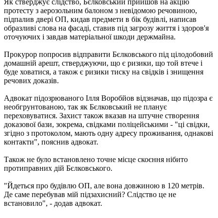
Як стверджує слідство, Бєлковський прийшов на акцію
протесту з аерозольним балоном з невідомою речовиною,
підпалив двері ОП, кидав предмети в бік будівлі, написав
образливі слова на фасаді, ставив під загрозу життя і здоров'я
оточуючих і завдав матеріальної шкоди держмайна.
Прокурор попросив відправити Бєлковського під цілодобовий
домашній арешт, стверджуючи, що є ризики, що той втече і
буде ховатися, а також є ризики тиску на свідків і знищення
речових доказів.
Адвокат підозрюваного Ілля Воробйов відзначав, що підозра є
необгрунтованою, так як Бєлковський не планує
переховуватися. Захист також вказав на штучне створення
доказової бази, зокрема, свідками поліцейськими - "ці свідки,
згідно з протоколом, мають одну адресу проживання, однакові
контакти", пояснив адвокат.
Також не було встановлено точне місце скоєння нібито
протиправних дій Бєлковського.
"Йдеться про будівлю ОП, але вона довжиною в 120 метрів.
Де саме перебував мій підзахисний? Слідство це не
встановило", - додав адвокат.