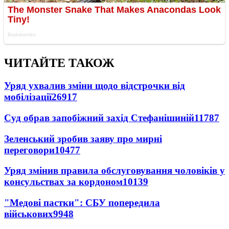
ЧИТАЙТЕ ТАКОЖ
Уряд ухвалив зміни щодо відстрочки від
мобілізації
26917
Суд обрав запобіжний захід Стефанішиній
11787
Зеленський зробив заяву про мирні
переговори
10477
Уряд змінив правила обслуговування чоловіків у
консульствах за кордоном
10139
"Медові пастки": СБУ попередила
військових
9948