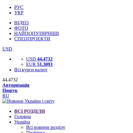
РУС
УКР
ВІДЕО
ФОТО
НАЙПОПУЛЯРНІШІ
СПЕЦПРОЕКТИ
USD
USD
44.4732
EUR
51.3093
Всі курси валют
44.4732
Авторизація
Пошук
RU
ВСІ РОЗДІЛИ
Головна
Україна
Всі новини розділу
Політика