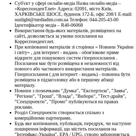
Суб'єкт у сфері онлайн-медіа Назва онлайн-медіа –
«КореспонденТ.net» Адреса: 02091, місто Київ,
ХАРКІВСЬКЕ ШОСЕ, будинок 172-Б, офіс 208/1 E-mail:
sunlight@mediadim.com.ua
Телефон: 044-205-43-00
Ідентифікатор медіа – R40-06068
Використання будь-яких матеріалів, розміщених на
сайті, дозволяється за умови посилання на
Корреспондент.net.
При копіюванні матеріалів зі сторінки « Новини України
і світу» , для інтернет - видань - обов'язкове пряме
відкрите для пошукових систем гіперпосилання .
Посилання має бути розміщена в незалежності від
повного або часткового використання матеріалів.
Гіперпосилання ( для інтернет - видань) - повинна бути
розміщена в підзаголовку або в першому абзаці
матеріалу.
Новини з позначками "Думка", "Експертиза", "Заява",
"Регіони", "Гроші", "Влада", "Вибори", "Тест-драйв",
"Спецпроекти", "Промо" публікуються на правах
реклами.
Розділ Спецпроекти створюється спільно з
комерційними партнерами.
Будь яке копіювання, публікація, передрук, чи наступне
поширення інформації, що містить посилання на
"Інтерфакс-Україна", EPA / UPG, суворо забороняється.