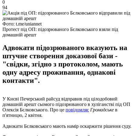
0
94
Фото: t.me/uniannet
Протест під ОП: підозрюваного Бєлковського взяли під
домашній арешт
Адвокати підозрюваного вказують на
штучне створення доказової бази -
"свідки, згідно з протоколом, мають
одну адресу проживання, однакові
контакти".
У Києві Печерський райсуд відправив під цілодобовий
домашній арешт сьомого підозрюваного в хуліганстві під ОП
Олексія Бєлковського. Про це
повідомляє
Громадське
в
п'ятницю, 2 квітня.
Адвокати Бєлковського мають намір оскаржити рішення суду.