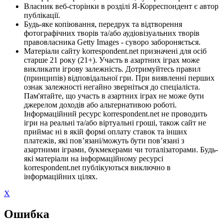
Власник веб-сторінки в розділі Я-Корреспондент є автор
публікації.
Будь-яке копіювання, передрук та відтворення
фотографічних творів та/або аудіовізуальних творів
правовласника Getty Images - суворо забороняється.
Матеріали сайту korrespondent.net призначені для осіб
старше 21 року (21+). Участь в азартних іграх може
викликати ігрову залежність. Дотримуйтесь правил
(принципів) відповідальної гри. При виявленні перших
ознак залежності негайно зверніться до спеціаліста.
Пам'ятайте, що участь в азартних іграх не може бути
джерелом доходів або альтернативою роботі.
Інформаційний ресурс korrespondent.net не проводить
ігри на реальні та/або віртуальні гроші, також сайт не
приймає ні в якій формі оплату ставок та інших
платежів, які пов’язані/можуть бути пов’язані з
азартними іграми, букмекерами чи тоталізаторами. Будь-
які матеріали на інформаційному ресурсі
korrespondent.net публікуються виключно в
інформаційних цілях.
X
Ошибка