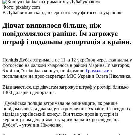
Фото: pixabay.com
В Дубаї виник скандал через оголену фотосесію українок
Дівчат виявилося більше, ніж
повідомлялося раніше. Їм загрожує
штраф і подальша депортація з країни.
Поліція Дубая затримала не 11, а 12 українок через скандальну
фотосесію на балконі хмарочоса в районі Марина. У вівторок,
6 квітня, їх відвідав консул, повідомило
Громадське
з
посиланням на прес-секретаря МЗС України Олега Ніколенка.
Відзначається, що дівчатам загрожує штраф у розмірі близько
1300 доларів і депортація.
"Дубайська поліція затримала не одинадцять, як раніше
повідомлялося, а дванадцять громадянок України. Сьогодні їх
відвідав український консул. Він також провів зустріч із
керівництвом департаменту кримінальних розслідувань
Дубая", - уточнив Ніколенко.