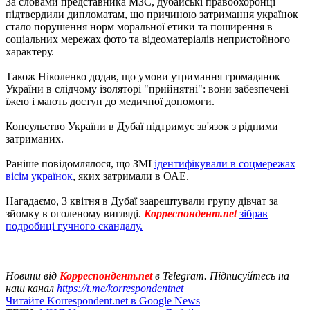
За словами представника МЗС, дубайські правоохоронці
підтвердили дипломатам, що причиною затримання українок
стало порушення норм моральної етики та поширення в
соціальних мережах фото та відеоматеріалів непристойного
характеру.
Також Ніколенко додав, що умови утримання громадянок
України в слідчому ізоляторі "прийнятні": вони забезпечені
їжею і мають доступ до медичної допомоги.
Консульство України в Дубаї підтримує зв'язок з рідними
затриманих.
Раніше повідомлялося, що ЗМІ
ідентифікували в соцмережах
вісім українок
, яких затримали в ОАЕ.
Нагадаємо, 3 квітня в Дубаї заарештували групу дівчат за
зйомку в оголеному вигляді.
Корреспондент.net
зібрав
подробиці гучного скандалу.
Новини від
Корреспондент.net
в Telegram. Підписуйтесь на
наш канал
https://t.me/korrespondentnet
Читайте Korrespondent.net в Google News