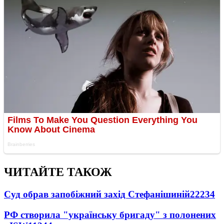
ЧИТАЙТЕ ТАКОЖ
Суд обрав запобіжний захід Стефанішиній
22234
РФ створила "українську бригаду" з полонених