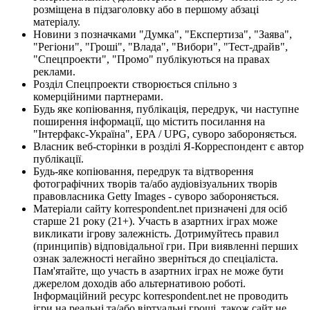
розміщена в підзаголовку або в першому абзаці
матеріалу.
Новини з позначками "Думка", "Експертиза", "Заява",
"Регіони", "Гроші", "Влада", "Вибори", "Тест-драйв",
"Спецпроекти", "Промо" публікуються на правах
реклами.
Розділ Спецпроекти створюється спільно з
комерційними партнерами.
Будь яке копіювання, публікація, передрук, чи наступне
поширення інформації, що містить посилання на
"Інтерфакс-Україна", EPA / UPG, суворо забороняється.
Власник веб-сторінки в розділі Я-Корреспондент є автор
публікації.
Будь-яке копіювання, передрук та відтворення
фотографічних творів та/або аудіовізуальних творів
правовласника Getty Images - суворо забороняється.
Матеріали сайту korrespondent.net призначені для осіб
старше 21 року (21+). Участь в азартних іграх може
викликати ігрову залежність. Дотримуйтесь правил
(принципів) відповідальної гри. При виявленні перших
ознак залежності негайно зверніться до спеціаліста.
Пам'ятайте, що участь в азартних іграх не може бути
джерелом доходів або альтернативою роботі.
Інформаційний ресурс korrespondent.net не проводить
ігри на реальні та/або віртуальні гроші, також сайт не