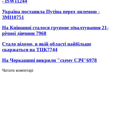
- ISW
11244
Україна поставила Путіна перед дилемою -
ЗМІ
10751
На Київщині сталося групове зґвалтування 21-
річної дівчини
7968
Стало відомо, в якій області найбільше
скаржаться на ТЦК
7744
На Черкащині викрили "схему СЗЧ"
6978
Читати коментарі