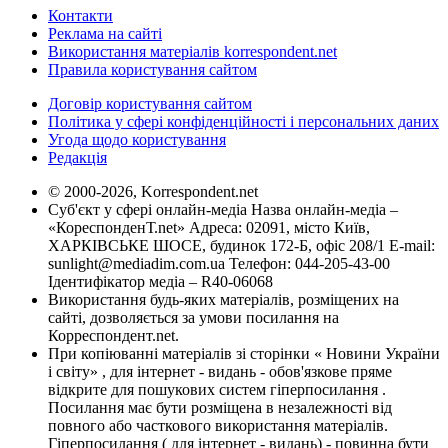
Контакти
Реклама на сайті
Використання матеріалів korrespondent.net
Правила користування сайтом
Договір користування сайтом
Політика у сфері конфіденційності і персональних даних
Угода щодо користування
Редакція
© 2000-2026, Korrespondent.net
Суб'єкт у сфері онлайн-медіа Назва онлайн-медіа –
«КореспонденТ.net» Адреса: 02091, місто Київ,
ХАРКІВСЬКЕ ШОСЕ, будинок 172-Б, офіс 208/1 E-mail:
sunlight@mediadim.com.ua
Телефон: 044-205-43-00
Ідентифікатор медіа – R40-06068
Використання будь-яких матеріалів, розміщених на
сайті, дозволяється за умови посилання на
Корреспондент.net.
При копіюванні матеріалів зі сторінки « Новини України
і світу» , для інтернет - видань - обов'язкове пряме
відкрите для пошукових систем гіперпосилання .
Посилання має бути розміщена в незалежності від
повного або часткового використання матеріалів.
Гіперпосилання ( для інтернет - видань) - повинна бути