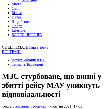
Місто
Світ
Бізнес
Наука
Шоу-бізнес
Спорт
Lifestyle
БЛОГИ ЧИТАЧІВ
СПЕЦТЕМА:
Війна в Ірані
ВСІ ТЕМИ
Вступ України в ЄС
Теракт в Барселоні
МЗС стурбоване, що винні у
збитті рейсу МАУ уникнуть
відповідальності
Текст:
Людмила Троценко
, 7 квітня 2021, 17:03