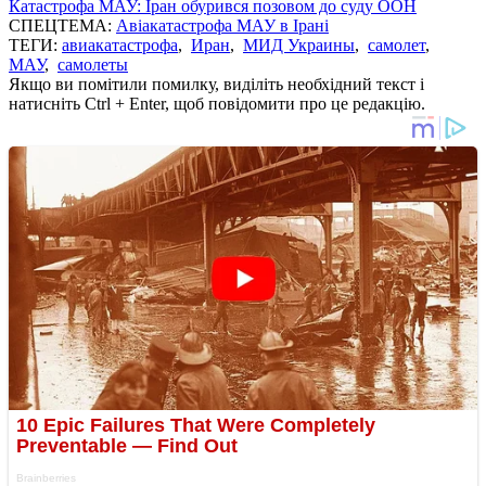
Катастрофа МАУ: Іран обурився позовом до суду ООН
СПЕЦТЕМА:
Авіакатастрофа МАУ в Ірані
ТЕГИ:
авиакатастрофа
,
Иран
,
МИД Украины
,
самолет
,
МАУ
,
самолеты
Якщо ви помітили помилку, виділіть необхідний текст і
натисніть Ctrl + Enter, щоб повідомити про це редакцію.