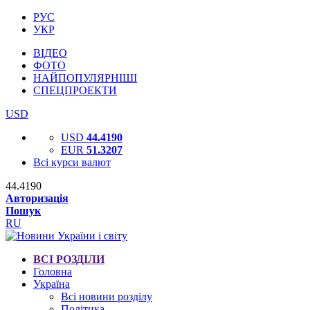
РУС
УКР
ВІДЕО
ФОТО
НАЙПОПУЛЯРНІШІ
СПЕЦПРОЕКТИ
USD
USD
44.4190
EUR
51.3207
Всі курси валют
44.4190
Авторизація
Пошук
RU
ВСІ РОЗДІЛИ
Головна
Україна
Всі новини розділу
Політика