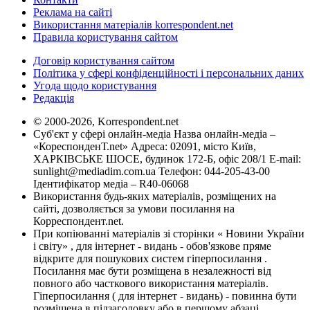
Реклама на сайті
Використання матеріалів korrespondent.net
Правила користування сайтом
Договір користування сайтом
Політика у сфері конфіденційності і персональних даних
Угода щодо користування
Редакція
© 2000-2026, Korrespondent.net
Суб'єкт у сфері онлайн-медіа Назва онлайн-медіа –
«КореспонденТ.net» Адреса: 02091, місто Київ,
ХАРКІВСЬКЕ ШОСЕ, будинок 172-Б, офіс 208/1 E-mail:
sunlight@mediadim.com.ua
Телефон: 044-205-43-00
Ідентифікатор медіа – R40-06068
Використання будь-яких матеріалів, розміщених на
сайті, дозволяється за умови посилання на
Корреспондент.net.
При копіюванні матеріалів зі сторінки « Новини України
і світу» , для інтернет - видань - обов'язкове пряме
відкрите для пошукових систем гіперпосилання .
Посилання має бути розміщена в незалежності від
повного або часткового використання матеріалів.
Гіперпосилання ( для інтернет - видань) - повинна бути
розміщена в підзаголовку або в першому абзаці