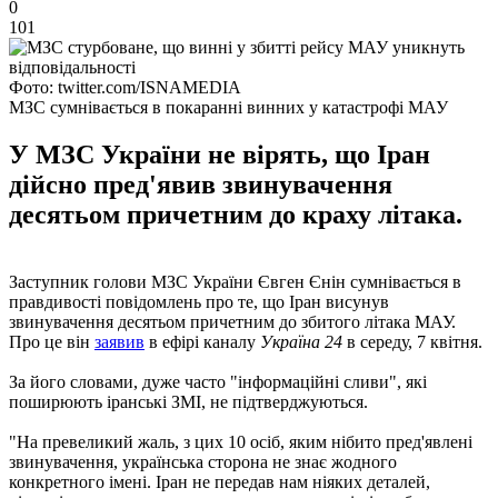
0
101
Фото: twitter.com/ISNAMEDIA
МЗС сумнівається в покаранні винних у катастрофі МАУ
У МЗС України не вірять, що Іран
дійсно пред'явив звинувачення
десятьом причетним до краху літака.
Заступник голови МЗС України Євген Єнін сумнівається в
правдивості повідомлень про те, що Іран висунув
звинувачення десятьом причетним до збитого літака МАУ.
Про це він
заявив
в ефірі каналу
Україна 24
в середу, 7 квітня.
За його словами, дуже часто "інформаційні сливи", які
поширюють іранські ЗМІ, не підтверджуються.
"На превеликий жаль, з цих 10 осіб, яким нібито пред'явлені
звинувачення, українська сторона не знає жодного
конкретного імені. Іран не передав нам ніяких деталей,