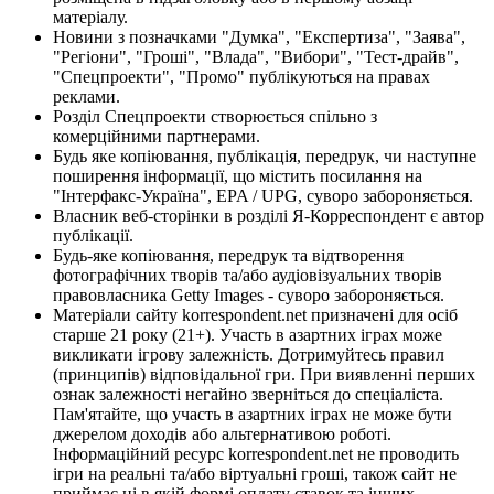
матеріалу.
Новини з позначками "Думка", "Експертиза", "Заява",
"Регіони", "Гроші", "Влада", "Вибори", "Тест-драйв",
"Спецпроекти", "Промо" публікуються на правах
реклами.
Розділ Спецпроекти створюється спільно з
комерційними партнерами.
Будь яке копіювання, публікація, передрук, чи наступне
поширення інформації, що містить посилання на
"Інтерфакс-Україна", EPA / UPG, суворо забороняється.
Власник веб-сторінки в розділі Я-Корреспондент є автор
публікації.
Будь-яке копіювання, передрук та відтворення
фотографічних творів та/або аудіовізуальних творів
правовласника Getty Images - суворо забороняється.
Матеріали сайту korrespondent.net призначені для осіб
старше 21 року (21+). Участь в азартних іграх може
викликати ігрову залежність. Дотримуйтесь правил
(принципів) відповідальної гри. При виявленні перших
ознак залежності негайно зверніться до спеціаліста.
Пам'ятайте, що участь в азартних іграх не може бути
джерелом доходів або альтернативою роботі.
Інформаційний ресурс korrespondent.net не проводить
ігри на реальні та/або віртуальні гроші, також сайт не
приймає ні в якій формі оплату ставок та інших