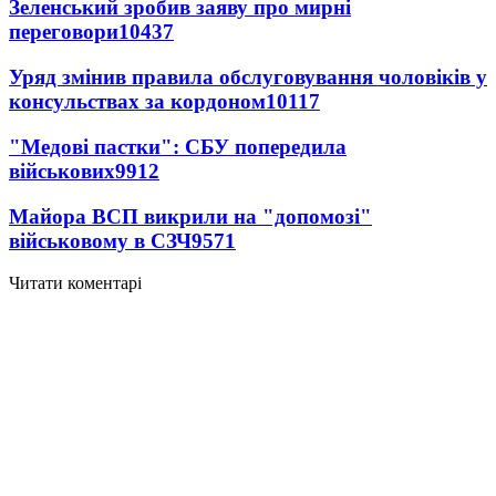
Зеленський зробив заяву про мирні
переговори
10437
Уряд змінив правила обслуговування чоловіків у
консульствах за кордоном
10117
"Медові пастки": СБУ попередила
військових
9912
Майора ВСП викрили на "допомозі"
військовому в СЗЧ
9571
Читати коментарі