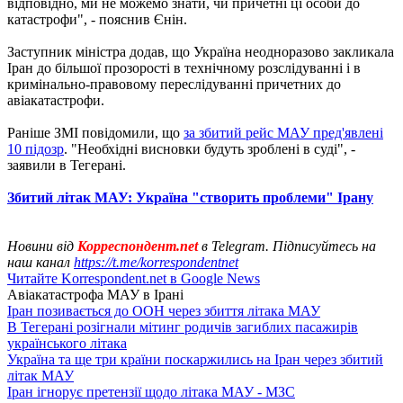
відповідно, ми не можемо знати, чи причетні ці особи до
катастрофи", - пояснив Єнін.
Заступник міністра додав, що Україна неодноразово закликала
Іран до більшої прозорості в технічному розслідуванні і в
кримінально-правовому переслідуванні причетних до
авіакатастрофи.
Раніше ЗМІ повідомили, що
за збитий рейс МАУ пред'явлені
10 підозр
. "Необхідні висновки будуть зроблені в суді", -
заявили в Тегерані.
Збитий літак МАУ: Україна "створить проблеми" Ірану
Новини від
Корреспондент.net
в Telegram. Підписуйтесь на
наш канал
https://t.me/korrespondentnet
Читайте Korrespondent.net в Google News
Авіакатастрофа МАУ в Ірані
Іран позивається до ООН через збиття літака МАУ
В Тегерані розігнали мітинг родичів загиблих пасажирів
українського літака
Україна та ще три країни поскаржились на Іран через збитий
літак МАУ
Іран ігнорує претензії щодо літака МАУ - МЗС