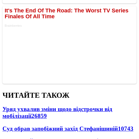
ЧИТАЙТЕ ТАКОЖ
Уряд ухвалив зміни щодо відстрочки від
мобілізації
26859
Суд обрав запобіжний захід Стефанішиній
10743