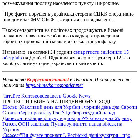
розмежування поблизу населеного пункту Широкине.
"Про факти порушень українська сторона СЦКК оперативно
повідомила СММ ОБСЄ", - йдеться в повідомленні.
Також сепаратисти на полігонах продовжують військові
навчання і навчання особового складу для проведення
збройних провокацій і можливої ​​ескалації конфлікту.
Нагадаємо, за останні 24 години
сепаратисти здійснили 15
обстрілів
на Донбасі. Відкривався вогонь з артилерії 122-го
калібру. Загинув один український військовий.
Новини від
Корреспондент.net
в Telegram. Підписуйтесь на
наш канал
https://t.me/korrespondentnet
Читайте Korrespondent.net в Google News
ПРОТЕСТИ І ВІЙНА НА ПІВДЕННОМУ СХОДІ
Шольц: Жахливий день для України і чорний день для Європи
Столтенберг про атаку Росії: Це безрозсудний напад
Джонсон пообіцяв рішучу відповідь РФ за напад на Україну
Генсек ООН закликав Путіна зупинити напад військ на
Україну
Сюжет
"Ви будете прокляті". Російські діячі культури - про