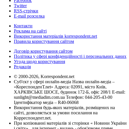
Facebook
Twitter
RSS-стрічки
E-mail розсилка
Контакти
Реклама на сайті
Використання матеріалів korrespondent.net
Правила користування сайтом
Договір користування сайтом
Політика у сфері конфіденційності і персональних даних
Угода щодо користування
Редакція
© 2000-2026, Korrespondent.net
Суб'єкт у сфері онлайн-медіа Назва онлайн-медіа –
«КореспонденТ.net» Адреса: 02091, місто Київ,
ХАРКІВСЬКЕ ШОСЕ, будинок 172-Б, офіс 208/1 E-mail:
sunlight@mediadim.com.ua
Телефон: 044-205-43-00
Ідентифікатор медіа – R40-06068
Використання будь-яких матеріалів, розміщених на
сайті, дозволяється за умови посилання на
Корреспондент.net.
При копіюванні матеріалів зі сторінки « Новини України
і світу» , для інтернет - видань - обов'язкове пряме