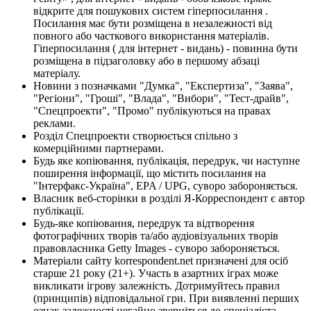
відкрите для пошукових систем гіперпосилання .
Посилання має бути розміщена в незалежності від
повного або часткового використання матеріалів.
Гіперпосилання ( для інтернет - видань) - повинна бути
розміщена в підзаголовку або в першому абзаці
матеріалу.
Новини з позначками "Думка", "Експертиза", "Заява",
"Регіони", "Гроші", "Влада", "Вибори", "Тест-драйв",
"Спецпроекти", "Промо" публікуються на правах
реклами.
Розділ Спецпроекти створюється спільно з
комерційними партнерами.
Будь яке копіювання, публікація, передрук, чи наступне
поширення інформації, що містить посилання на
"Інтерфакс-Україна", EPA / UPG, суворо забороняється.
Власник веб-сторінки в розділі Я-Корреспондент є автор
публікації.
Будь-яке копіювання, передрук та відтворення
фотографічних творів та/або аудіовізуальних творів
правовласника Getty Images - суворо забороняється.
Матеріали сайту korrespondent.net призначені для осіб
старше 21 року (21+). Участь в азартних іграх може
викликати ігрову залежність. Дотримуйтесь правил
(принципів) відповідальної гри. При виявленні перших
ознак залежності негайно зверніться до спеціаліста.