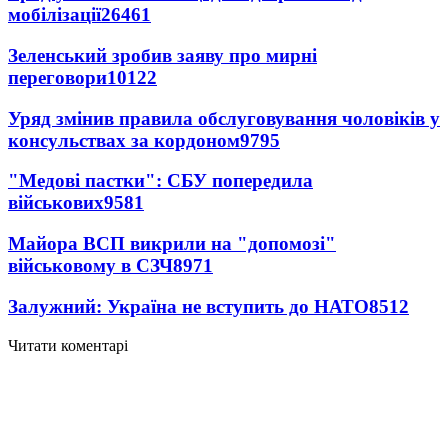
мобілізації
26461
Зеленський зробив заяву про мирні
переговори
10122
Уряд змінив правила обслуговування чоловіків у
консульствах за кордоном
9795
"Медові пастки": СБУ попередила
військових
9581
Майора ВСП викрили на "допомозі"
військовому в СЗЧ
8971
Залужний: Україна не вступить до НАТО
8512
Читати коментарі