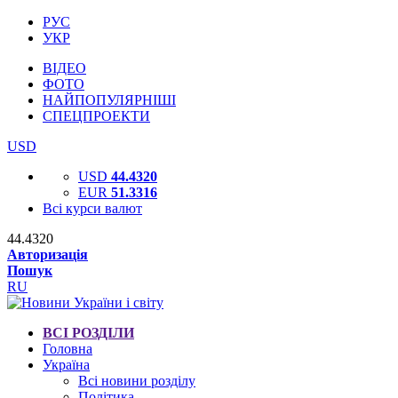
РУС
УКР
ВІДЕО
ФОТО
НАЙПОПУЛЯРНІШІ
СПЕЦПРОЕКТИ
USD
USD
44.4320
EUR
51.3316
Всі курси валют
44.4320
Авторизація
Пошук
RU
ВСІ РОЗДІЛИ
Головна
Україна
Всі новини розділу
Політика