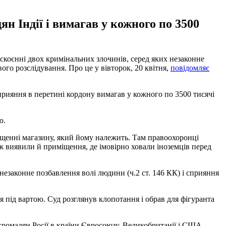
н Індії і вимагав у кожного по 3500
скоєнні двох кримінальних злочинів, серед яких незаконне
го розслідування. Про це у вівторок, 20 квітня,
повідомляє
сприяння в перетині кордону вимагав у кожного по 3500 тисячі
ю.
іщенні магазину, який йому належить. Там правоохоронці
ж виявили й приміщення, де імовірно ховали іноземців перед
 незаконне позбавлення волі людини (ч.2 ст. 146 КК) і сприяння
я під вартою. Суд розглянув клопотання і обрав для фігуранта
ромадян Росії в країни Євросоюзу, Великобританії і США.