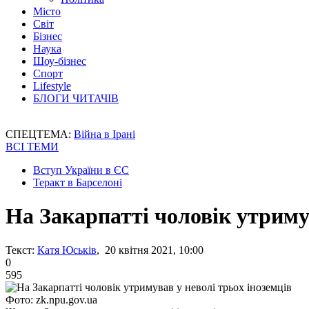
Місто
Світ
Бізнес
Наука
Шоу-бізнес
Спорт
Lifestyle
БЛОГИ ЧИТАЧІВ
СПЕЦТЕМА:
Війна в Ірані
ВСІ ТЕМИ
Вступ України в ЄС
Теракт в Барселоні
На Закарпатті чоловік утримув
Текст:
Катя Юськів
, 20 квітня 2021, 10:00
0
595
Фото: zk.npu.gov.ua