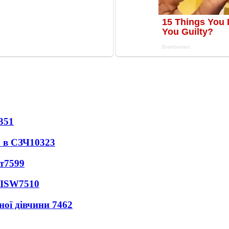
351
 в СЗЧ
10323
т
7599
 ISW
7510
ної дівчини
7462