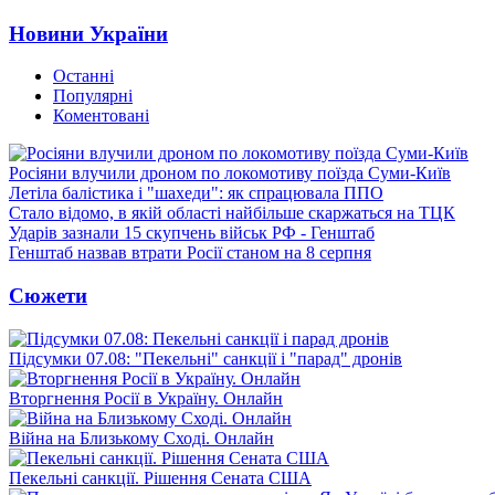
Новини України
Останні
Популярні
Коментовані
Росіяни влучили дроном по локомотиву поїзда Суми-Київ
Летіла балістика і "шахеди": як спрацювала ППО
Стало відомо, в якій області найбільше скаржаться на ТЦК
Ударів зазнали 15 скупчень військ РФ - Генштаб
Генштаб назвав втрати Росії станом на 8 серпня
Сюжети
Підсумки 07.08: "Пекельні" санкції і "парад" дронів
Вторгнення Росії в Україну. Онлайн
Війна на Близькому Сході. Онлайн
Пекельні санкції. Рішення Сената США