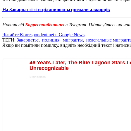
На Закарпатті зі стріляниною затримали алжирців
Новини від
Корреспондент.net
в Telegram. Підписуйтесь на на
Читайте Korrespondent.net в Google News
ТЕГИ:
Закарпатье
,
полиция
,
мигранты
,
нелегальные мигрант
Якщо ви помітили помилку, виділіть необхідний текст і натисніт