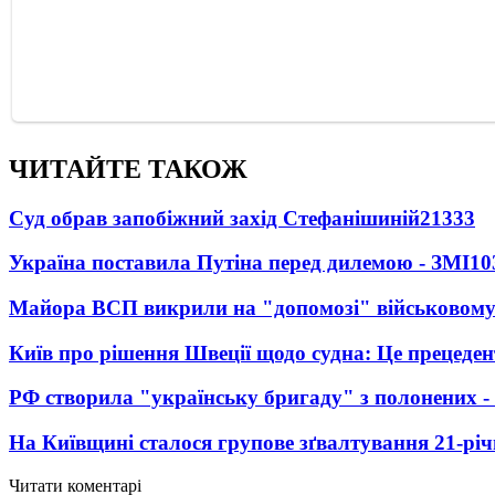
ЧИТАЙТЕ ТАКОЖ
Суд обрав запобіжний захід Стефанішиній
21333
Україна поставила Путіна перед дилемою - ЗМІ
10
Майора ВСП викрили на "допомозі" військовому
Київ про рішення Швеції щодо судна: Це прецеден
РФ створила "українську бригаду" з полонених -
На Київщині сталося групове зґвалтування 21-річ
Читати коментарі