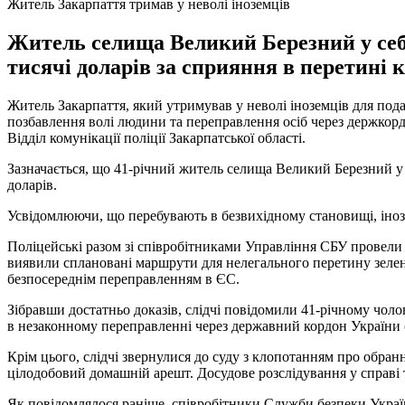
Житель Закарпаття тримав у неволі іноземців
Житель селища Великий Березний у себе 
тисячі доларів за сприяння в перетині 
Житель Закарпаття, який утримував у неволі іноземців для под
позбавлення волі людини та переправлення осіб через держкордо
Відділ комунікації поліції Закарпатської області.
Зазначається, що 41-річний житель селища Великий Березний у с
доларів.
Усвідомлюючи, що перебувають в безвихідному становищі, інозе
Поліцейські разом зі співробітниками Управління СБУ провели
виявили сплановані маршрути для нелегального перетину зелено
безпосереднім переправленням в ЄС.
Зібравши достатньо доказів, слідчі повідомили 41-річному чолов
в незаконному переправленні через державний кордон України (ч
Крім цього, слідчі звернулися до суду з клопотанням про обран
цілодобовий домашній арешт. Досудове розслідування у справі 
Як повідомлялося раніше, співробітники Служби безпеки Украї