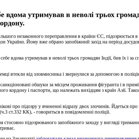
вдома утримував в неволі трьох громадя
кордону.
альшого незаконного переправлення в країни ЄС, підозрюється в 
н України. Йому вже обрано запобіжний захід на період досудово
ебе вдома утримував в неволі трьох громадян Індії, бив їх і за 
мці втекли від зловмисника і звернулися за допомогою в поліці
 санкціоновані обшуки за місцем проживання фігуранта і в прим
го кордону і паспорти, що належать вихідцям з країн Азії. Тако
ікові про підозру у вчиненні відразу двох злочинів. Йдеться про
.3 ст.332 КК), - говориться в повідомленні поліції.
ня стосовно підозрюваного запобіжного заходу у вигляді триманн
триває.
ни на Закарпатті
заблокували канал незаконного переправлення
г