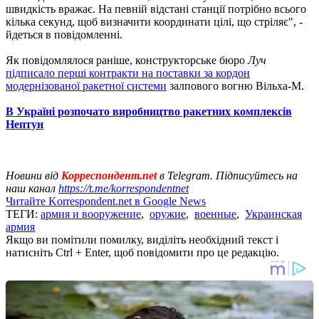
швидкість вражає. На певній відстані станції потрібно всього
кілька секунд, щоб визначити координати цілі, що стріляє", -
йдеться в повідомленні.
Як повідомлялося раніше, конструкторське бюро
Луч
підписало перші контракти на поставки за кордон
модернізованої ракетної системи
залпового вогню Вільха-М.
В Україні розпочато виробництво ракетних комплексів
Нептун
Новини від
Корреспондент.net
в Telegram. Підписуйтесь на
наш канал
https://t.me/korrespondentnet
Читайте Korrespondent.net в Google News
ТЕГИ:
армия и вооружение
,
оружие
,
военные
,
Украинская
армия
Якщо ви помітили помилку, виділіть необхідний текст і
натисніть Ctrl + Enter, щоб повідомити про це редакцію.