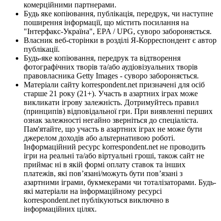
комерційними партнерами.
Будь яке копіювання, публікація, передрук, чи наступне
поширення інформації, що містить посилання на
"Інтерфакс-Україна", EPA / UPG, суворо забороняється.
Власник веб-сторінки в розділі Я-Корреспондент є автор
публікації.
Будь-яке копіювання, передрук та відтворення
фотографічних творів та/або аудіовізуальних творів
правовласника Getty Images - суворо забороняється.
Матеріали сайту korrespondent.net призначені для осіб
старше 21 року (21+). Участь в азартних іграх може
викликати ігрову залежність. Дотримуйтесь правил
(принципів) відповідальної гри. При виявленні перших
ознак залежності негайно зверніться до спеціаліста.
Пам'ятайте, що участь в азартних іграх не може бути
джерелом доходів або альтернативою роботі.
Інформаційний ресурс korrespondent.net не проводить
ігри на реальні та/або віртуальні гроші, також сайт не
приймає ні в якій формі оплату ставок та інших
платежів, які пов’язані/можуть бути пов’язані з
азартними іграми, букмекерами чи тоталізаторами. Будь-
які матеріали на інформаційному ресурсі
korrespondent.net публікуються виключно в
інформаційних цілях.