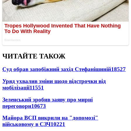
ЧИТАЙТЕ ТАКОЖ
Суд обрав запобіжний захід Стефанішиній
18527
Уряд ухвалив зміни щодо відстрочки від
мобілізації
11551
Зеленський зробив заяву про мирні
переговори
10673
Майора ВСП викрили на "допомозі"
військовому в СЗЧ
10221