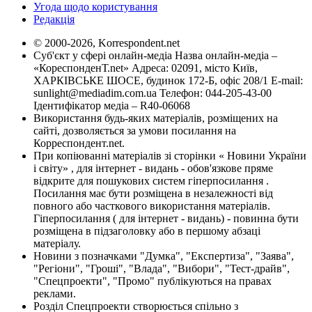
Угода щодо користування
Редакція
© 2000-2026, Korrespondent.net
Суб'єкт у сфері онлайн-медіа Назва онлайн-медіа –
«КореспонденТ.net» Адреса: 02091, місто Київ,
ХАРКІВСЬКЕ ШОСЕ, будинок 172-Б, офіс 208/1 E-mail:
sunlight@mediadim.com.ua
Телефон: 044-205-43-00
Ідентифікатор медіа – R40-06068
Використання будь-яких матеріалів, розміщених на
сайті, дозволяється за умови посилання на
Корреспондент.net.
При копіюванні матеріалів зі сторінки « Новини України
і світу» , для інтернет - видань - обов'язкове пряме
відкрите для пошукових систем гіперпосилання .
Посилання має бути розміщена в незалежності від
повного або часткового використання матеріалів.
Гіперпосилання ( для інтернет - видань) - повинна бути
розміщена в підзаголовку або в першому абзаці
матеріалу.
Новини з позначками "Думка", "Експертиза", "Заява",
"Регіони", "Гроші", "Влада", "Вибори", "Тест-драйв",
"Спецпроекти", "Промо" публікуються на правах
реклами.
Розділ Спецпроекти створюється спільно з