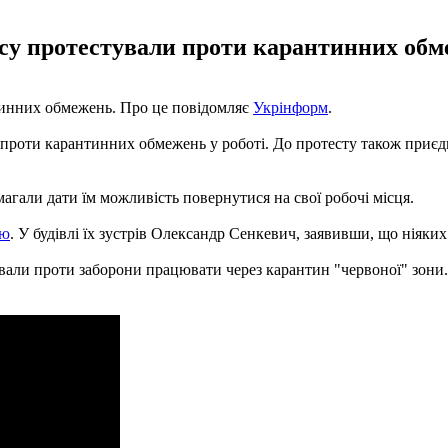
есу протестували проти карантинних обме
тинних обмежень. Про це повідомляє
Укрінформ
.
проти карантинних обмежень у роботі. До протесту також приєдн
магали дати їм можливість повернутися на свої робочі місця.
ію
. У будівлі їх зустрів Олександр Сенкевич, заявивши, що ніяки
вали проти заборони працювати через карантин "червоної" зони. 