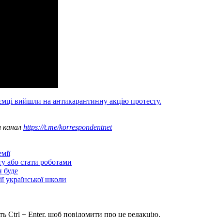
ємці вийшли на антикарантинну акцію протесту.
ш канал
https://t.me/korrespondentnet
мії
ту або стати роботами
н буде
ії української школи
ь Ctrl + Enter, щоб повідомити про це редакцію.