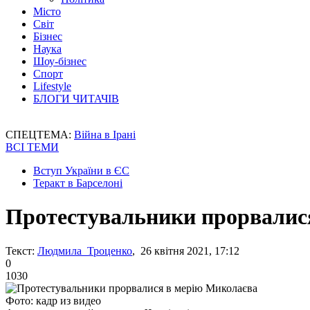
Місто
Світ
Бізнес
Наука
Шоу-бізнес
Спорт
Lifestyle
БЛОГИ ЧИТАЧІВ
СПЕЦТЕМА:
Війна в Ірані
ВСІ ТЕМИ
Вступ України в ЄС
Теракт в Барселоні
Протестувальники прорвалис
Текст:
Людмила Троценко
, 26 квітня 2021, 17:12
0
1030
Фото: кадр из видео