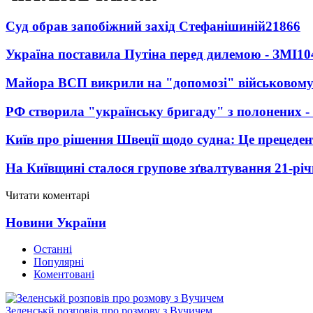
Суд обрав запобіжний захід Стефанішиній
21866
Україна поставила Путіна перед дилемою - ЗМІ
10
Майора ВСП викрили на "допомозі" військовому
РФ створила "українську бригаду" з полонених -
Київ про рішення Швеції щодо судна: Це прецеден
На Київщині сталося групове зґвалтування 21-річ
Читати коментарі
Новини України
Останні
Популярні
Коментовані
Зеленськй розповів про розмову з Вучичем