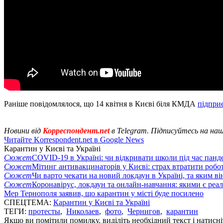
Раніше повідомлялося, що 14 квітня в Києві біля КМДА
підпри
Новини від
Корреспондент.net
в Telegram. Підписуйтесь на на
Читайте Korrespondent.net в Google News
Карантин у Києві та Україні
Сюжет
COVID-19 в Україні: чи відкривати школи під час панде
Сюжет
Мітинг антивакцинаторів у Києві: страх втратити робо
Сюжет
Чи варто чекати на новий локдаун в Україні, та яким ві
Сюжет
Коронавірус, локдаун та онлайн-навчання: якими є реал
Мер Тернополя заявив, що карантин у місті буде посилено
СПЕЦТЕМА:
Карантин у Києві та Україні
ТЕГИ:
протесты
,
Николаев
,
фото
,
Чернигов
,
карантин
Якщо ви помітили помилку, виділіть необхідний текст і натисніт