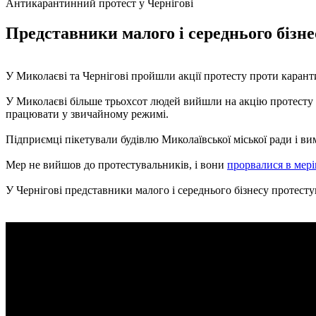
Антикарантинний протест у Чернігові
Представники малого і середнього бізн
У Миколаєві та Чернігові пройшли акції протесту проти каран
У Миколаєві більше трьохсот людей вийшли на акцію протесту 
працювати у звичайному режимі.
Підприємці пікетували будівлю Миколаївської міської ради і ви
Мер не вийшов до протестувальників, і вони
прорвалися в мер
У Чернігові представники малого і середнього бізнесу протесту