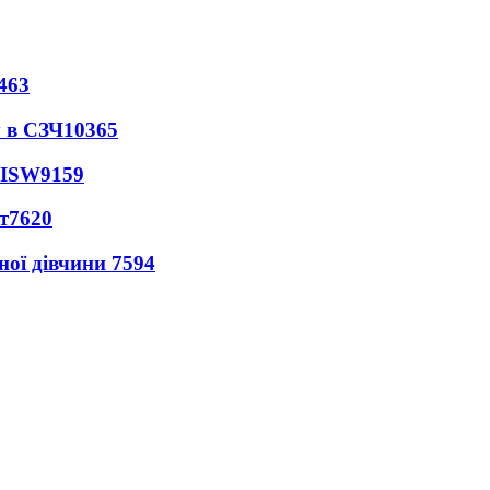
463
 в СЗЧ
10365
 ISW
9159
т
7620
ної дівчини
7594