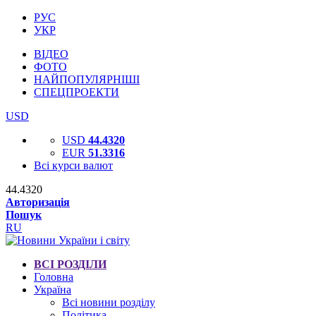
РУС
УКР
ВІДЕО
ФОТО
НАЙПОПУЛЯРНІШІ
СПЕЦПРОЕКТИ
USD
USD
44.4320
EUR
51.3316
Всі курси валют
44.4320
Авторизація
Пошук
RU
ВСІ РОЗДІЛИ
Головна
Україна
Всі новини розділу
Політика