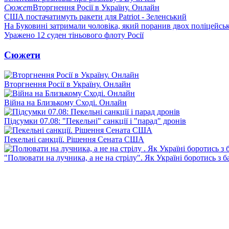
Сюжет
Вторгнення Росії в Україну. Онлайн
США постачатимуть ракети для Patriot - Зеленський
На Буковині затримали чоловіка, який поранив двох поліцейсь
Уражено 12 суден тіньового флоту Росії
Сюжети
Вторгнення Росії в Україну. Онлайн
Війна на Близькому Сході. Онлайн
Підсумки 07.08: "Пекельні" санкції і "парад" дронів
Пекельні санкції. Рішення Сената США
"Полювати на лучника, а не на стрілу". Як Україні боротись з 