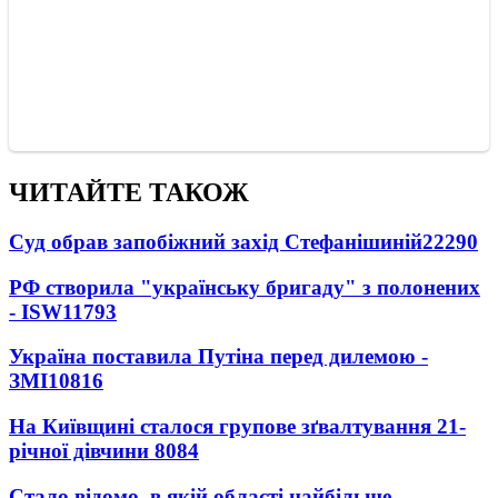
ЧИТАЙТЕ ТАКОЖ
Суд обрав запобіжний захід Стефанішиній
22290
РФ створила "українську бригаду" з полонених
- ISW
11793
Україна поставила Путіна перед дилемою -
ЗМІ
10816
На Київщині сталося групове зґвалтування 21-
річної дівчини
8084
Стало відомо, в якій області найбільше