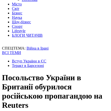
Місто
Світ
Бізнес
Наука
Шоу-бізнес
Спорт
Lifestyle
БЛОГИ ЧИТАЧІВ
СПЕЦТЕМА:
Війна в Ірані
ВСІ ТЕМИ
Вступ України в ЄС
Теракт в Барселоні
Посольство України в
Британії обурилося
російською пропагандою на
Reuters