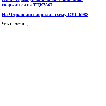
скаржаться на ТЦК
7867
На Черкащині викрили "схему СЗЧ"
6988
Читати коментарі