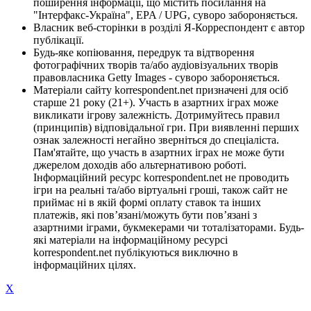
поширення інформації, що містить посилання на
"Інтерфакс-Україна", EPA / UPG, суворо забороняється.
Власник веб-сторінки в розділі Я-Корреспондент є автор
публікації.
Будь-яке копіювання, передрук та відтворення
фотографічних творів та/або аудіовізуальних творів
правовласника Getty Images - суворо забороняється.
Матеріали сайту korrespondent.net призначені для осіб
старше 21 року (21+). Участь в азартних іграх може
викликати ігрову залежність. Дотримуйтесь правил
(принципів) відповідальної гри. При виявленні перших
ознак залежності негайно зверніться до спеціаліста.
Пам'ятайте, що участь в азартних іграх не може бути
джерелом доходів або альтернативою роботі.
Інформаційний ресурс korrespondent.net не проводить
ігри на реальні та/або віртуальні гроші, також сайт не
приймає ні в якій формі оплату ставок та інших
платежів, які пов’язані/можуть бути пов’язані з
азартними іграми, букмекерами чи тоталізаторами. Будь-
які матеріали на інформаційному ресурсі
korrespondent.net публікуються виключно в
інформаційних цілях.
X