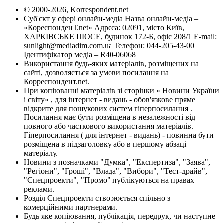
© 2000-2026, Korrespondent.net
Суб'єкт у сфері онлайн-медіа Назва онлайн-медіа –
«КореспонденТ.net» Адреса: 02091, місто Київ,
ХАРКІВСЬКЕ ШОСЕ, будинок 172-Б, офіс 208/1 E-mail:
sunlight@mediadim.com.ua
Телефон: 044-205-43-00
Ідентифікатор медіа – R40-06068
Використання будь-яких матеріалів, розміщених на
сайті, дозволяється за умови посилання на
Корреспондент.net.
При копіюванні матеріалів зі сторінки « Новини України
і світу» , для інтернет - видань - обов'язкове пряме
відкрите для пошукових систем гіперпосилання .
Посилання має бути розміщена в незалежності від
повного або часткового використання матеріалів.
Гіперпосилання ( для інтернет - видань) - повинна бути
розміщена в підзаголовку або в першому абзаці
матеріалу.
Новини з позначками "Думка", "Експертиза", "Заява",
"Регіони", "Гроші", "Влада", "Вибори", "Тест-драйв",
"Спецпроекти", "Промо" публікуються на правах
реклами.
Розділ Спецпроекти створюється спільно з
комерційними партнерами.
Будь яке копіювання, публікація, передрук, чи наступне