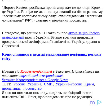
"Дороге Reuters, російська пропаганда вам не до лиця. Крим -
це Україна. Він був незаконно окупований на більш ранньому
"весняному костюмованому балу" сумновідомими "зеленими
чоловічками" РФ", - сказано у зверненні посольства.
Нагадаємо, що раніше в ЄС заявили про
активізацію Росією
дезінформації
проти України. Більше третини прикладів
прокремлівської дезінформації націлені на Україну, додали в
Євросоюзі.
Крим опинився в десятці максимально невільних регіонів
світу
Новини від
Корреспондент.net
в Telegram. Підписуйтесь на
наш канал
https://t.me/korrespondentnet
Читайте Korrespondent.net в Google News
ТЕГИ:
Россия
,
Украина
,
СМИ
,
Украина-Россия
,
Крым
,
пропаганда
,
посольство
Якщо ви помітили помилку, виділіть необхідний текст і
натисніть Ctrl + Enter, щоб повідомити про це редакцію.