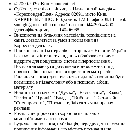
© 2000-2026, Korrespondent.net
Суб'єкт у сфері онлайн-медіа Назва онлайн-медіа –
«КореспонденТ.net» Адреса: 02091, місто Київ,
ХАРКІВСЬКЕ ШОСЕ, будинок 172-Б, офіс 208/1 E-mail:
sunlight@mediadim.com.ua
Телефон: 044-205-43-00
Ідентифікатор медіа – R40-06068
Використання будь-яких матеріалів, розміщених на
сайті, дозволяється за умови посилання на
Корреспондент.net.
При копіюванні матеріалів зі сторінки « Новини України
і світу» , для інтернет - видань - обов'язкове пряме
відкрите для пошукових систем гіперпосилання .
Посилання має бути розміщена в незалежності від
повного або часткового використання матеріалів.
Гіперпосилання ( для інтернет - видань) - повинна бути
розміщена в підзаголовку або в першому абзаці
матеріалу.
Новини з позначками "Думка", "Експертиза", "Заява",
"Регіони", "Гроші", "Влада", "Вибори", "Тест-драйв",
"Спецпроекти", "Промо" публікуються на правах
реклами.
Розділ Спецпроекти створюється спільно з
комерційними партнерами.
Будь яке копіювання, публікація, передрук, чи наступне
поширення інформації, що містить посилання на