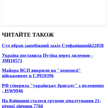
ЧИТАЙТЕ ТАКОЖ
Суд обрав запобіжний захід Стефанішиній
22058
Україна поставила Путіна перед дилемою -
ЗМІ
10571
Майора ВСП викрили на "допомозі"
військовому в СЗЧ
10396
РФ створила "українську бригаду" з полонених
- ISW
9946
На Київщині сталося групове зґвалтування 21-
річної дівчини
7766