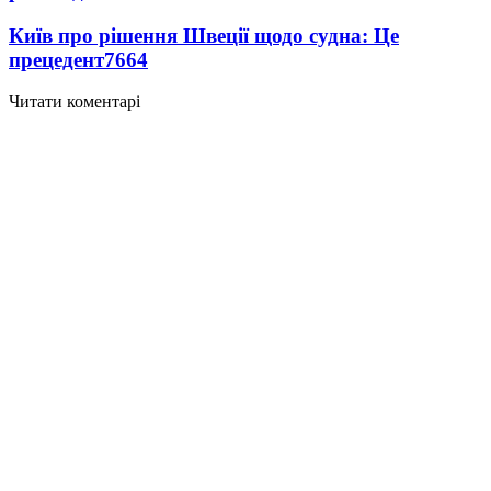
Київ про рішення Швеції щодо судна: Це
прецедент
7664
Читати коментарі