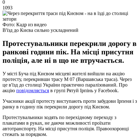
0
1093
Фото: Кадр из видео
В'їзд до Києва сильно ускладнений
Протестувальники перекрили дорогу в
ранкові години пік. На місці присутня
поліція, але ні в що не втручається.
У місті Буча під Києвом місцеві жителі вийшли на акцію
протесту, перекривши трасу М 07 (Варшавська траса). Через
це в'їзд до столиці України практично паралізований. Про
акцію
повідомляється
в групі Рятуй Ірпінь у Facebook.
Учасники акції протесту виступають проти забудови Ірпеня і з
ранку в годину пік перекрили дорогу під Києвом.
Протестувальники ходять по перехідному переходу з
плакатами в руках, не даючи можливості проїхати
автотранспорту. На місці присутня поліція. Правоохоронці
стежать за порядком.