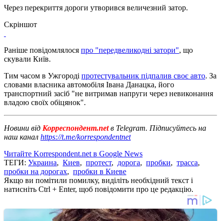
Через перекриття дороги утворився величезний затор.
Скріншот
Раніше повідомлялося
про "передвеликодні затори"
, що
скували Київ.
Тим часом в Ужгороді
протестувальник підпалив своє авто
. За
словами власника автомобіля Івана Данацка, його
транспортний засіб "не витримав напруги через невиконання
владою своїх обіцянок".
Новини від
Корреспондент.net
в Telegram. Підписуйтесь на
наш канал
https://t.me/korrespondentnet
Читайте Korrespondent.net в Google News
ТЕГИ:
Украина
,
Киев
,
протест
,
дорога
,
пробки
,
трасса
,
пробки на дорогах
,
пробки в Киеве
Якщо ви помітили помилку, виділіть необхідний текст і
натисніть Ctrl + Enter, щоб повідомити про це редакцію.