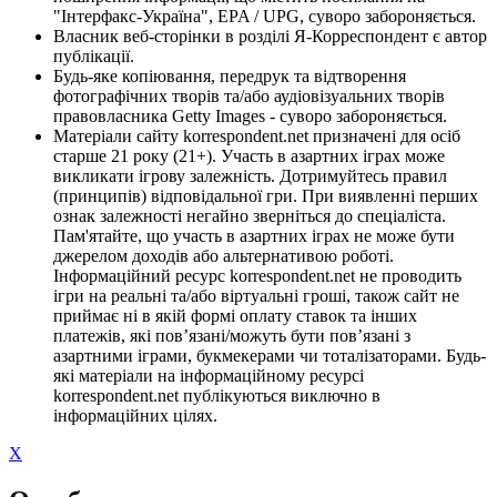
"Інтерфакс-Україна", EPA / UPG, суворо забороняється.
Власник веб-сторінки в розділі Я-Корреспондент є автор
публікації.
Будь-яке копіювання, передрук та відтворення
фотографічних творів та/або аудіовізуальних творів
правовласника Getty Images - суворо забороняється.
Матеріали сайту korrespondent.net призначені для осіб
старше 21 року (21+). Участь в азартних іграх може
викликати ігрову залежність. Дотримуйтесь правил
(принципів) відповідальної гри. При виявленні перших
ознак залежності негайно зверніться до спеціаліста.
Пам'ятайте, що участь в азартних іграх не може бути
джерелом доходів або альтернативою роботі.
Інформаційний ресурс korrespondent.net не проводить
ігри на реальні та/або віртуальні гроші, також сайт не
приймає ні в якій формі оплату ставок та інших
платежів, які пов’язані/можуть бути пов’язані з
азартними іграми, букмекерами чи тоталізаторами. Будь-
які матеріали на інформаційному ресурсі
korrespondent.net публікуються виключно в
інформаційних цілях.
X