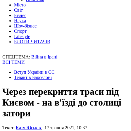
Місто
Світ
Бізнес
Наука
Шоу-бізнес
Спорт
Lifestyle
БЛОГИ ЧИТАЧІВ
СПЕЦТЕМА:
Війна в Ірані
ВСІ ТЕМИ
Вступ України в ЄС
Теракт в Барселоні
Через перекриття траси під
Києвом - на в'їзді до столиці
затори
Текст:
Катя Юськів
, 17 травня 2021, 10:37