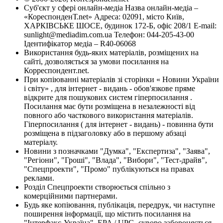
Суб'єкт у сфері онлайн-медіа Назва онлайн-медіа –
«КореспонденТ.net» Адреса: 02091, місто Київ,
ХАРКІВСЬКЕ ШОСЕ, будинок 172-Б, офіс 208/1 E-mail:
sunlight@mediadim.com.ua
Телефон: 044-205-43-00
Ідентифікатор медіа – R40-06068
Використання будь-яких матеріалів, розміщених на
сайті, дозволяється за умови посилання на
Корреспондент.net.
При копіюванні матеріалів зі сторінки « Новини України
і світу» , для інтернет - видань - обов'язкове пряме
відкрите для пошукових систем гіперпосилання .
Посилання має бути розміщена в незалежності від
повного або часткового використання матеріалів.
Гіперпосилання ( для інтернет - видань) - повинна бути
розміщена в підзаголовку або в першому абзаці
матеріалу.
Новини з позначками "Думка", "Експертиза", "Заява",
"Регіони", "Гроші", "Влада", "Вибори", "Тест-драйв",
"Спецпроекти", "Промо" публікуються на правах
реклами.
Розділ Спецпроекти створюється спільно з
комерційними партнерами.
Будь яке копіювання, публікація, передрук, чи наступне
поширення інформації, що містить посилання на
"Інтерфакс-Україна", EPA / UPG, суворо забороняється.