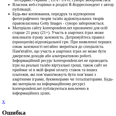
Власник веб-сторінки в розділі Я-Корреспондент є автор
публікації.
Будь-яке копіювання, передрук та відтворення
фотографічних творів та/або аудіовізуальних творів
правовласника Getty Images - суворо забороняється.
Матеріали сайту korrespondent.net призначені для осіб
старше 21 року (21+). Участь в азартних іграх може
викликати ігрову залежність. Дотримуйтесь правил
(принципів) відповідальної гри. При виявленні перших
ознак залежності негайно зверніться до спеціаліста.
Пам'ятайте, що участь в азартних іграх не може бути
джерелом доходів або альтернативою роботі.
Інформаційний ресурс korrespondent.net не проводить
ігри на реальні та/або віртуальні гроші, також сайт не
приймає ні в якій формі оплату ставок та інших
платежів, які пов’язані/можуть бути пов’язані з
азартними іграми, букмекерами чи тоталізаторами. Будь-
які матеріали на інформаційному ресурсі
korrespondent.net публікуються виключно в
інформаційних цілях.
X
Ошибка