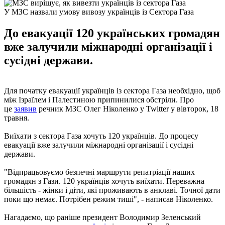
У МЗС назвали умову вивозу українців із Сектора Газа
До евакуації 120 українських громадян
вже залучили міжнародні організації і
сусідні держави.
Для початку евакуації українців із сектора Газа необхідно, щоб
між Ізраїлем і Палестиною припинилися обстріли. Про
це
заявив
речник МЗС Олег Ніколенко у Twitter у вівторок, 18
травня.
Виїхати з сектора Газа хочуть 120 українців. До процесу
евакуації вже залучили міжнародні організації і сусідні
держави.
"Відпрацьовуємо безпечні маршрути репатріації наших
громадян з Гази. 120 українців хочуть виїхати. Переважна
більшість - жінки і діти, які проживають в анклаві. Точної дати
поки що немає. Потрібен режим тиші", - написав Ніколенко.
Нагадаємо, що раніше президент Володимир Зеленський