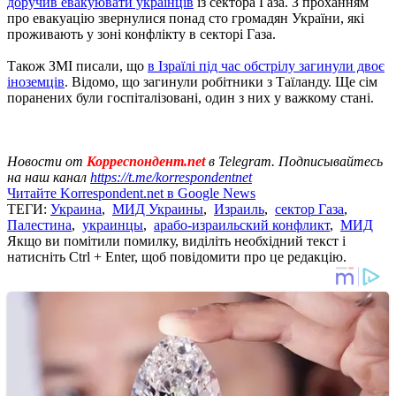
доручив евакуювати українців
із сектора Газа. З проханням
про евакуацію звернулися понад сто громадян України, які
проживають у зоні конфлікту в секторі Газа.
Також ЗМІ писали, що
в Ізраїлі під час обстрілу загинули двоє
іноземців
. Відомо, що загинули робітники з Таїланду. Ще сім
поранених були госпіталізовані, один з них у важкому стані.
Новости от
Корреспондент.net
в Telegram. Подписывайтесь
на наш канал
https://t.me/korrespondentnet
Читайте Korrespondent.net в Google News
ТЕГИ:
Украина
,
МИД Украины
,
Израиль
,
сектор Газа
,
Палестина
,
украинцы
,
арабо-израильский конфликт
,
МИД
Якщо ви помітили помилку, виділіть необхідний текст і
натисніть Ctrl + Enter, щоб повідомити про це редакцію.