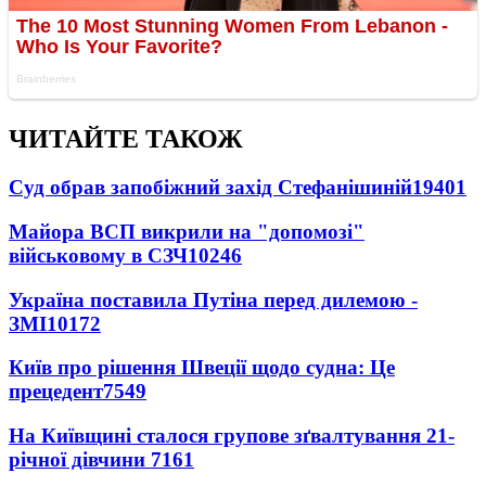
ЧИТАЙТЕ ТАКОЖ
Суд обрав запобіжний захід Стефанішиній
19401
Майора ВСП викрили на "допомозі"
військовому в СЗЧ
10246
Україна поставила Путіна перед дилемою -
ЗМІ
10172
Київ про рішення Швеції щодо судна: Це
прецедент
7549
На Київщині сталося групове зґвалтування 21-
річної дівчини
7161