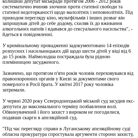
колишній депутат міськради протягом 2006 - 2012 років
систематично вчиняв злочини проти статевої свободи та
статевої недоторканості щодо малолітніх і неповнолітніх. Під
приводом перегляду кіно, мультфільмів і інших розваг він
запрошував дітей до себе додому, схиляв їх до вживання
алкогольних напоїв і вдавався до сексуального насильства", -
йдеться в повідомленні.
У кримінальному провадженні задокументовано 14 епізодів
розпусних і насильницьких дій щодо шести дітей у віці від 6
до 15 років. Наймолодша постраждала була рідною
племінницею засудженого.
Зазначено, що протягом п'яти років чоловік переховувався від
правоохоронних органів у Києві за документами свого
померлого в Росії брата. У квітні 2017 року чоловіка
затримали.
У червні 2020 року Сєверодонецький міський суд засудив екс-
депутата до максимального терміну позбавлення волі.
Обвинувачений і його захист з вироком не погодилися,
подавши скарги в апеляційний суд.
"Під час перегляду справи в Луганському апеляційному суді
обласна прокуратура спростувала аргументи сторони захисту,