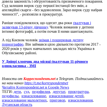
довела законність і обгрунтованість призначеного покарання.
Суд залишив вирок суду першої інстанції без змін, а
апеляційні скарги - без задоволення. Зараз вирок суду набрав
чинності", - розповіли в прокуратурі.
Раніше повідомлялося, що одесит два роки
ґвалтував і
залякував 13-річну дівчинку
. Чоловік виманив у дитини
інтимні фотографії, а потім почав її ними шантажувати.
А під Києвом чоловік
знімав і поширював дитячу
порнографію
. Він займався цією діяльністю протягом 2017 -
2020 років у трьох навчальних закладах міста Українка в
Обухівському районі.
У Дніпрі хлопчик два місяці ґвалтував 11-річного
однокласника - ЗМІ
Новости от
Корреспондент.net
в Telegram. Подписывайтесь
на наш канал
https://t.me/korrespondentnet
Читайте Korrespondent.net в Google News
ТЕГИ:
дети
,
суд
,
педофилия
,
депутат
,
прокуратура
,
педофилы
,
изнасилование
,
изнасилование детей
,
изнасилование малолетних
,
приговор
,
изнасилования
,
Луганская область