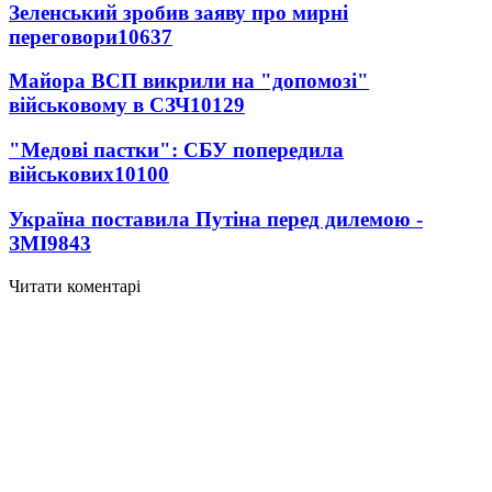
Зеленський зробив заяву про мирні
переговори
10637
Майора ВСП викрили на "допомозі"
військовому в СЗЧ
10129
"Медові пастки": СБУ попередила
військових
10100
Україна поставила Путіна перед дилемою -
ЗМІ
9843
Читати коментарі