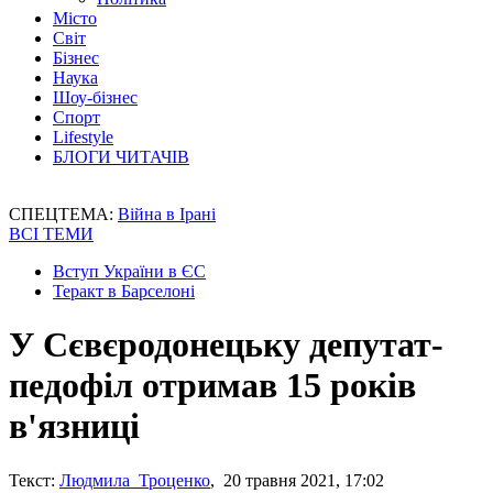
Місто
Світ
Бізнес
Наука
Шоу-бізнес
Спорт
Lifestyle
БЛОГИ ЧИТАЧІВ
СПЕЦТЕМА:
Війна в Ірані
ВСІ ТЕМИ
Вступ України в ЄС
Теракт в Барселоні
У Сєвєродонецьку депутат-
педофіл отримав 15 років
в'язниці
Текст:
Людмила Троценко
, 20 травня 2021, 17:02