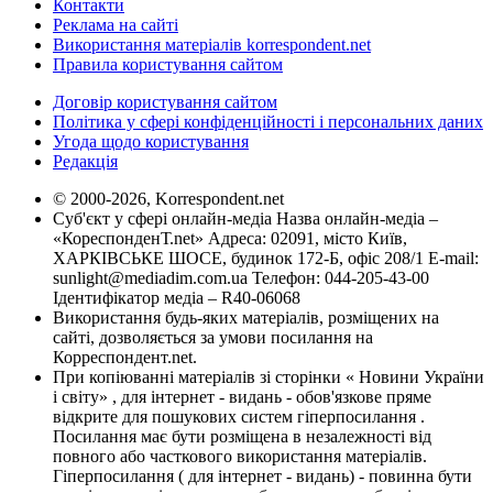
Контакти
Реклама на сайті
Використання матеріалів korrespondent.net
Правила користування сайтом
Договір користування сайтом
Політика у сфері конфіденційності і персональних даних
Угода щодо користування
Редакція
© 2000-2026, Korrespondent.net
Суб'єкт у сфері онлайн-медіа Назва онлайн-медіа –
«КореспонденТ.net» Адреса: 02091, місто Київ,
ХАРКІВСЬКЕ ШОСЕ, будинок 172-Б, офіс 208/1 E-mail:
sunlight@mediadim.com.ua
Телефон: 044-205-43-00
Ідентифікатор медіа – R40-06068
Використання будь-яких матеріалів, розміщених на
сайті, дозволяється за умови посилання на
Корреспондент.net.
При копіюванні матеріалів зі сторінки « Новини України
і світу» , для інтернет - видань - обов'язкове пряме
відкрите для пошукових систем гіперпосилання .
Посилання має бути розміщена в незалежності від
повного або часткового використання матеріалів.
Гіперпосилання ( для інтернет - видань) - повинна бути