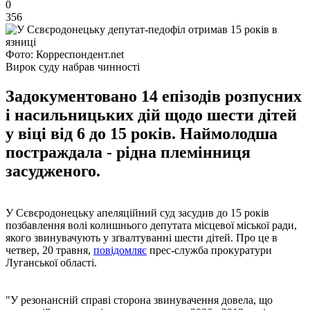
0
356
Фото: Корреспондент.net
Вирок суду набрав чинності
Задокументовано 14 епізодів розпусних
і насильницьких дій щодо шести дітей
у віці від 6 до 15 років. Наймолодша
постраждала - рідна племінниця
засудженого.
У Сєвєродонецьку апеляційний суд засудив до 15 років
позбавлення волі колишнього депутата місцевої міської ради,
якого звинувачують у зґвалтуванні шести дітей. Про це в
четвер, 20 травня,
повідомляє
прес-служба прокуратури
Луганської області.
"У резонансній справі сторона звинувачення довела, що