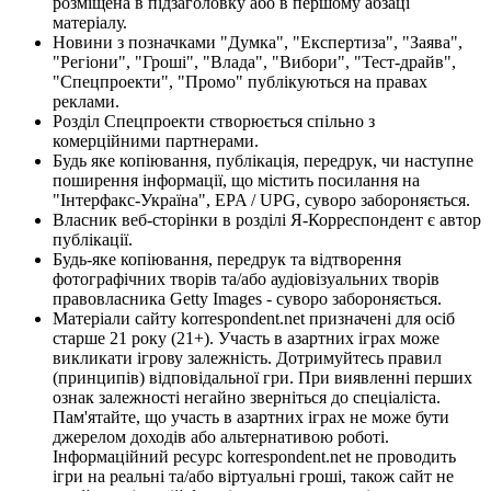
розміщена в підзаголовку або в першому абзаці
матеріалу.
Новини з позначками "Думка", "Експертиза", "Заява",
"Регіони", "Гроші", "Влада", "Вибори", "Тест-драйв",
"Спецпроекти", "Промо" публікуються на правах
реклами.
Розділ Спецпроекти створюється спільно з
комерційними партнерами.
Будь яке копіювання, публікація, передрук, чи наступне
поширення інформації, що містить посилання на
"Інтерфакс-Україна", EPA / UPG, суворо забороняється.
Власник веб-сторінки в розділі Я-Корреспондент є автор
публікації.
Будь-яке копіювання, передрук та відтворення
фотографічних творів та/або аудіовізуальних творів
правовласника Getty Images - суворо забороняється.
Матеріали сайту korrespondent.net призначені для осіб
старше 21 року (21+). Участь в азартних іграх може
викликати ігрову залежність. Дотримуйтесь правил
(принципів) відповідальної гри. При виявленні перших
ознак залежності негайно зверніться до спеціаліста.
Пам'ятайте, що участь в азартних іграх не може бути
джерелом доходів або альтернативою роботі.
Інформаційний ресурс korrespondent.net не проводить
ігри на реальні та/або віртуальні гроші, також сайт не