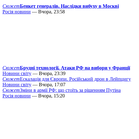
Сюжет
Бенкет генералів. Наслідки вибуху в Москві
Росія новини
— Вчора, 23:58
Сюжет
Брудні технології. Атаки РФ на вибори у Франції
Новини світу
— Вчора, 23:39
Сюжет
Ескалація для Європи. Російський дрон в Лейпцигу
Новини світу
— Вчора, 17:07
Сюжет
Зміни в армії РФ: що стоїть за рішенням Путіна
Росія новини
— Вчора, 15:20