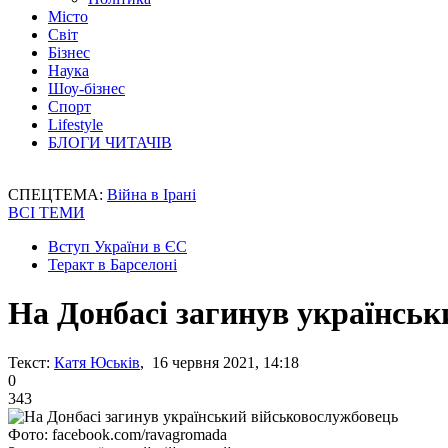
Місто
Світ
Бізнес
Наука
Шоу-бізнес
Спорт
Lifestyle
БЛОГИ ЧИТАЧІВ
СПЕЦТЕМА:
Війна в Ірані
ВСІ ТЕМИ
Вступ України в ЄС
Теракт в Барселоні
На Донбасі загинув українсь
Текст:
Катя Юськів
, 16 червня 2021, 14:18
0
343
Фото: facebook.com/ravagromada