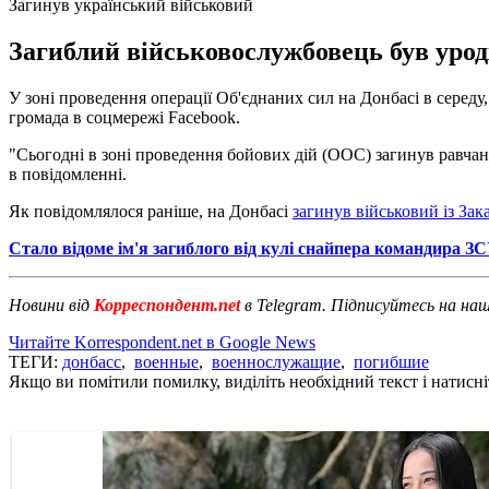
Загинув український військовий
Загиблий військовослужбовець був уродж
У зоні проведення операції Об'єднаних сил на Донбасі в середу
громада в соцмережі Facebook.
"Сьогодні в зоні проведення бойових дій (ООС) загинув равчани
в повідомленні.
Як повідомлялося раніше, на Донбасі
загинув військовий із Зак
Стало відоме ім'я загиблого від кулі снайпера командира З
Новини від
Корреспондент.net
в Telegram. Підписуйтесь на на
Читайте Korrespondent.net в Google News
ТЕГИ:
донбасс
,
военные
,
военнослужащие
,
погибшие
Якщо ви помітили помилку, виділіть необхідний текст і натисніт