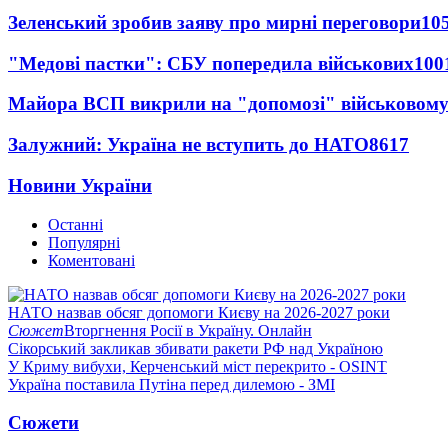
Зеленський зробив заяву про мирні переговори
10
"Медові пастки": СБУ попередила військових
100
Майора ВСП викрили на "допомозі" військовому
Залужний: Україна не вступить до НАТО
8617
Новини України
Останні
Популярні
Коментовані
НАТО назвав обсяг допомоги Києву на 2026-2027 роки
Сюжет
Вторгнення Росії в Україну. Онлайн
Сікорський закликав збивати ракети РФ над Україною
У Криму вибухи, Керченський міст перекрито - OSINT
Україна поставила Путіна перед дилемою - ЗМІ
Сюжети