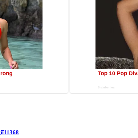
ії
11368