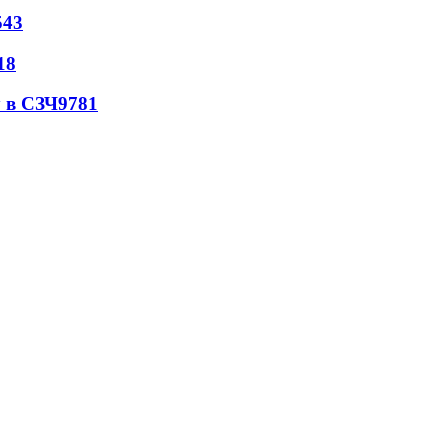
543
18
 в СЗЧ
9781