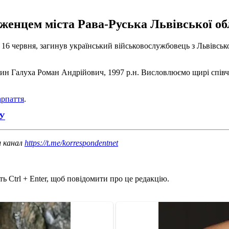
енцем міста Рава-Руська Львівської обла
, 16 червня, загинув український військовослужбовець з Львівськ
н Галуха Роман Андрійович, 1997 р.н. Висловлюємо щирі співчуття
арпаття
.
СУ
ш канал
https://t.me/korrespondentnet
ь Ctrl + Enter, щоб повідомити про це редакцію.