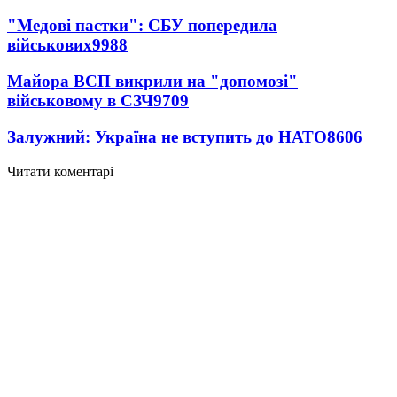
"Медові пастки": СБУ попередила
військових
9988
Майора ВСП викрили на "допомозі"
військовому в СЗЧ
9709
Залужний: Україна не вступить до НАТО
8606
Читати коментарі