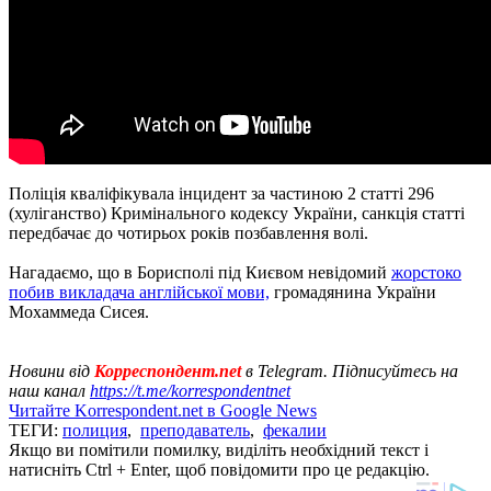
Поліція кваліфікувала інцидент за частиною 2 статті 296
(хуліганство) Кримінального кодексу України, санкція статті
передбачає до чотирьох років позбавлення волі.
Нагадаємо, що в Борисполі під Києвом невідомий
жорстоко
побив викладача англійської мови,
громадянина України
Мохаммеда Сисея.
Новини від
Корреспондент.net
в Telegram. Підписуйтесь на
наш канал
https://t.me/korrespondentnet
Читайте Korrespondent.net в Google News
ТЕГИ:
полиция
,
преподаватель
,
фекалии
Якщо ви помітили помилку, виділіть необхідний текст і
натисніть Ctrl + Enter, щоб повідомити про це редакцію.