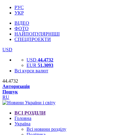
РУС
УКР
ВІДЕО
ФОТО
НАЙПОПУЛЯРНІШІ
СПЕЦПРОЕКТИ
USD
USD
44.4732
EUR
51.3093
Всі курси валют
44.4732
Авторизація
Пошук
RU
ВСІ РОЗДІЛИ
Головна
Україна
Всі новини розділу
Політика