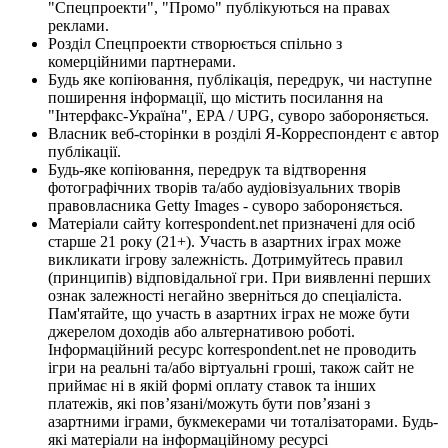
"Спецпроекти", "Промо" публікуються на правах
реклами.
Розділ Спецпроекти створюється спільно з
комерційними партнерами.
Будь яке копіювання, публікація, передрук, чи наступне
поширення інформації, що містить посилання на
"Інтерфакс-Україна", EPA / UPG, суворо забороняється.
Власник веб-сторінки в розділі Я-Корреспондент є автор
публікації.
Будь-яке копіювання, передрук та відтворення
фотографічних творів та/або аудіовізуальних творів
правовласника Getty Images - суворо забороняється.
Матеріали сайту korrespondent.net призначені для осіб
старше 21 року (21+). Участь в азартних іграх може
викликати ігрову залежність. Дотримуйтесь правил
(принципів) відповідальної гри. При виявленні перших
ознак залежності негайно зверніться до спеціаліста.
Пам'ятайте, що участь в азартних іграх не може бути
джерелом доходів або альтернативою роботі.
Інформаційний ресурс korrespondent.net не проводить
ігри на реальні та/або віртуальні гроші, також сайт не
приймає ні в якій формі оплату ставок та інших
платежів, які пов’язані/можуть бути пов’язані з
азартними іграми, букмекерами чи тоталізаторами. Будь-
які матеріали на інформаційному ресурсі