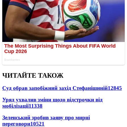
ЧИТАЙТЕ ТАКОЖ
Суд обрав запобіжний захід Стефанішиній
12845
Уряд ухвалив зміни щодо відстрочки від
мобілізації
11338
Зеленський зробив заяву про мирні
переговори
10521