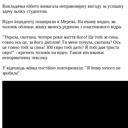
Викладачка нібито вимагала неправомірну вигоду за успішну
здачу заліку студентом.
Відео інциденту поширили в Мережі. На ньому видно, як
чоловік обливає жінку якоюсь рідиною з пластикового відра.
"Украла, скотина, чотири роки життя його! Це тобі за сина,
говно ось це, за його диплом! Ти мене почула, скотина? Ось
це говно тобі за сина! 300 євро тобі дати? Я тобі дам триста
євро!" - кричить чоловік на відео. Також він вживає
ненормативну лексику.
У відповідь жінка постійно повторювала: "Я йому нічого не
зробила".