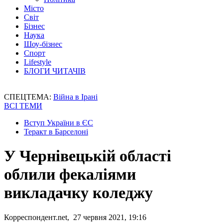
Місто
Світ
Бізнес
Наука
Шоу-бізнес
Спорт
Lifestyle
БЛОГИ ЧИТАЧІВ
СПЕЦТЕМА:
Війна в Ірані
ВСІ ТЕМИ
Вступ України в ЄС
Теракт в Барселоні
У Чернівецькій області
облили фекаліями
викладачку коледжу
Корреспондент.net, 27 червня 2021, 19:16