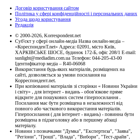
Договір користування сайтом
Політика у сфері конфіденційності і персональних даних
Угода щодо користування
Редакція
© 2000-2026, Korrespondent.net
Суб'єкт у сфері онлайн-медіа Назва онлайн-медіа –
«КореспонденТ.net» Адреса: 02091, місто Київ,
ХАРКІВСЬКЕ ШОСЕ, будинок 172-Б, офіс 208/1 E-mail:
sunlight@mediadim.com.ua
Телефон: 044-205-43-00
Ідентифікатор медіа – R40-06068
Використання будь-яких матеріалів, розміщених на
сайті, дозволяється за умови посилання на
Корреспондент.net.
При копіюванні матеріалів зі сторінки « Новини України
і світу» , для інтернет - видань - обов'язкове пряме
відкрите для пошукових систем гіперпосилання .
Посилання має бути розміщена в незалежності від
повного або часткового використання матеріалів.
Гіперпосилання ( для інтернет - видань) - повинна бути
розміщена в підзаголовку або в першому абзаці
матеріалу.
Новини з позначками "Думка", "Експертиза", "Заява",
"Регіони", "Гроші", "Влада", "Вибори", "Тест-драйв",