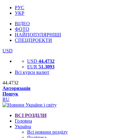
РУС
УКР
ВІДЕО
ФОТО
НАЙПОПУЛЯРНІШІ
СПЕЦПРОЕКТИ
USD
USD
44.4732
EUR
51.3093
Всі курси валют
44.4732
Авторизація
Пошук
RU
ВСІ РОЗДІЛИ
Головна
Україна
Всі новини розділу
Політика