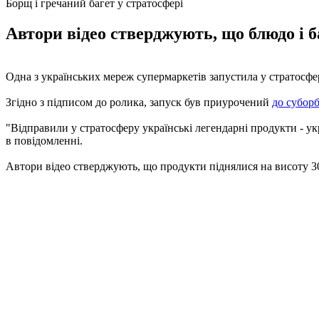
Борщ і гречаний багет у стратосфері
Автори відео стверджують, що блюдо і ба
Одна з українських мереж супермаркетів запустила у стратосфе
Згідно з підписом до ролика, запуск був приурочений
до субор
"Відправили у стратосферу українські легендарні продукти - укр
в повідомленні.
Автори відео стверджують, що продукти піднялися на висоту 30