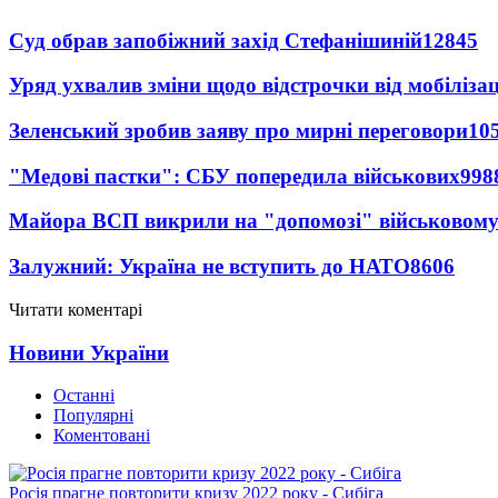
Суд обрав запобіжний захід Стефанішиній
12845
Уряд ухвалив зміни щодо відстрочки від мобілізац
Зеленський зробив заяву про мирні переговори
10
"Медові пастки": СБУ попередила військових
998
Майора ВСП викрили на "допомозі" військовому
Залужний: Україна не вступить до НАТО
8606
Читати коментарі
Новини України
Останні
Популярні
Коментовані
Росія прагне повторити кризу 2022 року - Сибіга