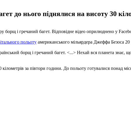
гет до нього піднялися на висоту 30 кіло
ру борщ і гречаний багет. Відповідне відео оприлюднено у Faceb
бітального польоту
американського мільярдера Джеффа Безоса 20
аїнський борщ і гречаний багет. <...> Нехай вся планета знає, що
 кілометрів за півтори години. До польоту готувалися понад міс