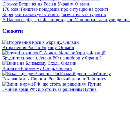
Сюжет
Вторгнення Росії в Україну. Онлайн
170 боїв: Генштаб повідомив про ситуацію на фронті
Корецький анонсував зміни для вчителів і студентів
У Павлограді удар РФ знищив депо Укрпошти: загинули дві пр
Сюжети
Вторгнення Росії в Україну. Онлайн
Брудні технології. Атаки РФ на вибори у Франції
Війна на Близькому Сході. Онлайн
Ескалація для Європи. Російський дрон в Лейпцигу
Зміни в армії РФ: що стоїть за рішенням Путіна