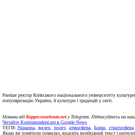
Раніше ректор Київського національного університету культур
популяризацію України, її культури і традицій у світі.
Новини від
Корреспондент.net
у Telegram. Підписуйтесь на на
Читайте Korrespondent.net в Google News
ТЕГИ:
Украина
,
видео
,
полет
,
атмосфера
,
Борщ
,
стратосфера
Якщо ви помітили помилку, виділіть необхідний текст і натисніт