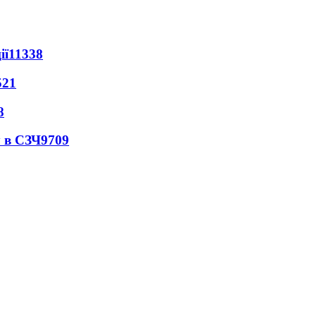
ії
11338
521
8
 в СЗЧ
9709