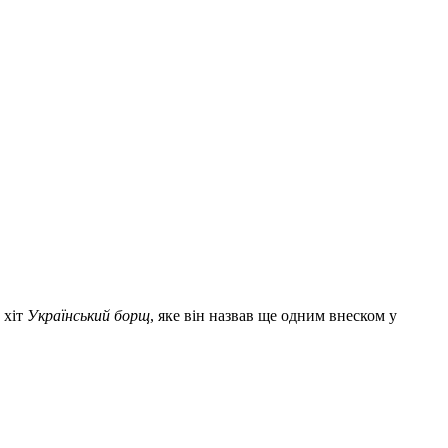
 хіт
Український борщ
, яке він назвав ще одним внеском у