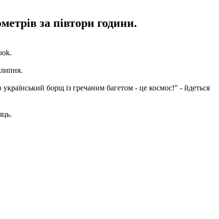
метрів за півтори години.
ook.
 липня.
 український борщ із гречаним багетом - це космос!" - йдеться
яць.